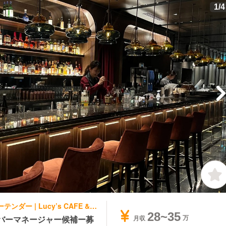
1
/
4
洋食・西洋料理, 日本料理・懐石料理 | バーテンダー | Lucy’s CAFE & DINING Lucy'sTokyo
28~35
o」バーマネージャー候補ー募
月収