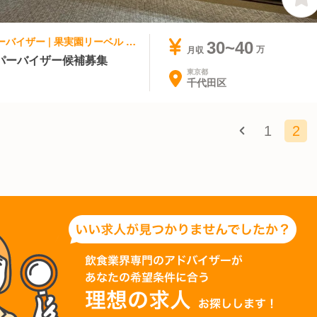
カフェ, パティスリー・ケーキ屋 | スーパーバイザー | 果実園リーベル 日比谷シャンテ店
30~40
月収
パーバイザー候補募集
東京都
千代田区
1
2