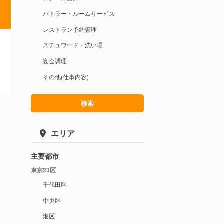
バトラー・ルームサービス
レストラン予約管理
スチュワード・洗い場
宴会調理
その他(仕事内容)
検索
エリア
主要都市
東京23区
千代田区
中央区
港区