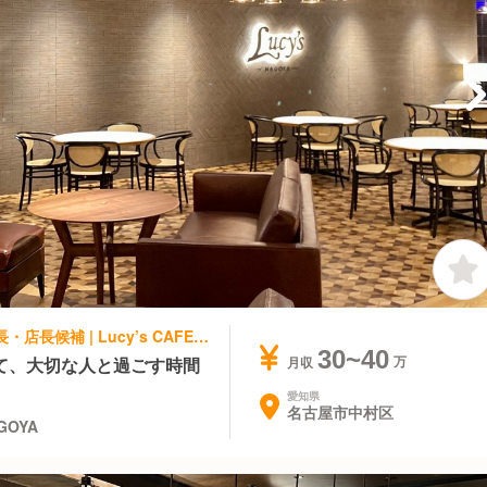
洋食・西洋料理, 日本料理・懐石料理 | 店長・店長候補 | Lucy’s CAFE & DINING Lucy's NAGOYA
30~40
て、大切な人と過ごす時間
月収
愛知県
名古屋市中村区
AGOYA