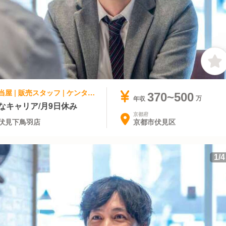
ファストフード, テイクアウト・惣菜・弁当屋 | 販売スタッフ | ケンタッキーフライドチキン 新堀川伏見下鳥羽店
370~500
年収
なキャリア/月9日休み
京都府
京都市伏見区
伏見下鳥羽店
1
/
4