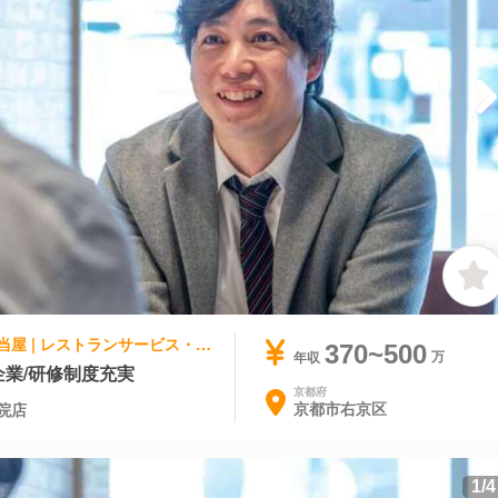
ファストフード, テイクアウト・惣菜・弁当屋 | レストランサービス・ホールスタッフ | ケンタッキーフライドチキン 京都西院店
370~500
年収
企業/研修制度充実
京都府
京都市右京区
院店
1
/
4