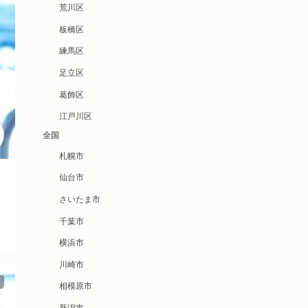
荒川区
板橋区
練馬区
足立区
葛飾区
江戸川区
全国
札幌市
仙台市
さいたま市
千葉市
横浜市
川崎市
相模原市
新潟市