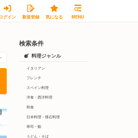
ログイン
新規登録
気になる
MENU
検索条件
料理ジャンル
イタリアン
フレンチ
スペイン料理
洋食・西洋料理
和食
日本料理・懐石料理
寿司・鮨
うどん・そば