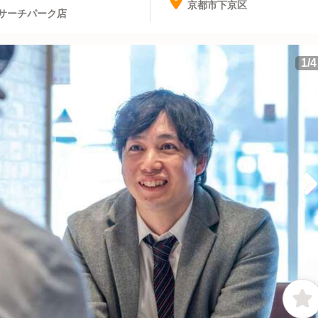
京都市下京区
サーチパーク店
1
/
4