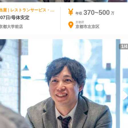
ファストフード, テイクアウト・惣菜・弁当屋 | レストランサービス・ホールスタッフ | ケンタッキーフライドチキン 百万遍京都大学前店
370~500
年収
07日/母体安定
京都府
京都市左京区
京都大学前店
1
/
4