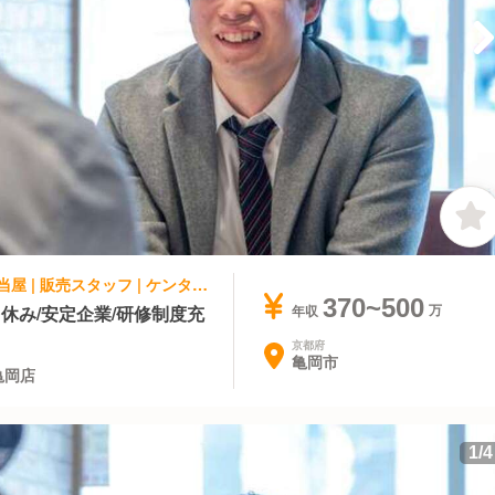
ファストフード, テイクアウト・惣菜・弁当屋 | 販売スタッフ | ケンタッキーフライドチキン 9号線亀岡店
370~500
休み/安定企業/研修制度充
年収
京都府
亀岡市
亀岡店
1
/
4