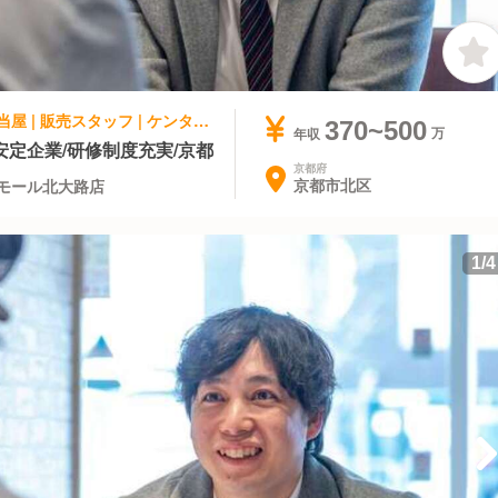
ファストフード, テイクアウト・惣菜・弁当屋 | 販売スタッフ | ケンタッキーフライドチキン イオンモール北大路店
370~500
年収
定企業/研修制度充実/京都
京都府
京都市北区
モール北大路店
1
/
4