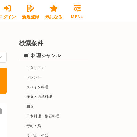
ログイン
新規登録
気になる
MENU
検索条件
料理ジャンル
イタリアン
フレンチ
スペイン料理
洋食・西洋料理
和食
日本料理・懐石料理
寿司・鮨
うどん・そば