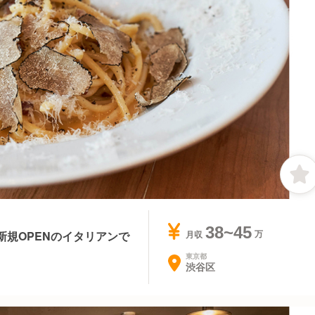
38~45
新規OPENのイタリアンで
月収
東京都
渋谷区