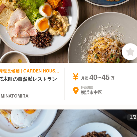
創作・ダイニングバー, カフェ | 料理長・料理長候補 | GARDEN HOUSE GARDEN HOUSE MINATOMIRAI
40~45
桜木町の自然派レストラン
月収
神奈川県
横浜市中区
MINATOMIRAI
1
/
2