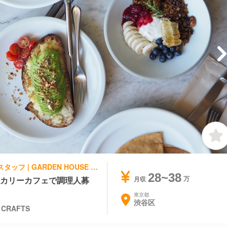
創作・ダイニングバー, カフェ | キッチンスタッフ | GARDEN HOUSE GARDEN HOUSE CRAFTS
28~38
ーカリーカフェで調理人募
月収
東京都
渋谷区
 CRAFTS