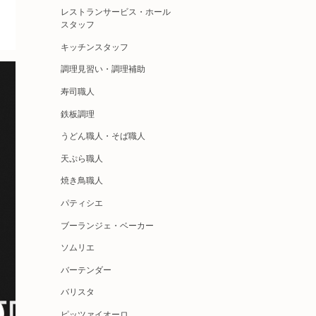
レストランサービス・ホール
スタッフ
キッチンスタッフ
調理見習い・調理補助
寿司職人
鉄板調理
うどん職人・そば職人
天ぷら職人
焼き鳥職人
パティシエ
ブーランジェ・ベーカー
ソムリエ
バーテンダー
バリスタ
ピッツァイオーロ