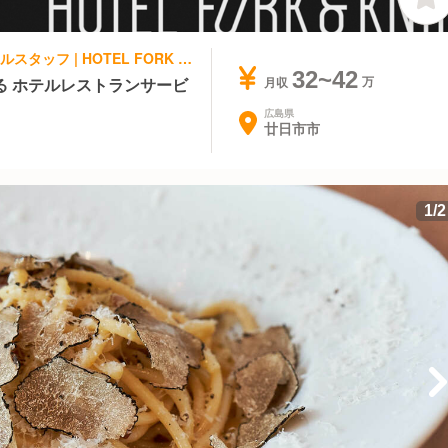
ホテル・旅館 | レストランサービス・ホールスタッフ | HOTEL FORK & KNIFE
32~42
る ホテルレストランサービ
月収
広島県
廿日市市
1
/
2