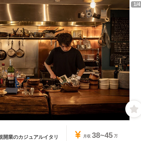
1
/
4
38~45
規開業のカジュアルイタリ
月収