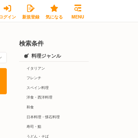
ログイン
新規登録
気になる
MENU
検索条件
料理ジャンル
イタリアン
フレンチ
スペイン料理
洋食・西洋料理
和食
日本料理・懐石料理
寿司・鮨
うどん・そば