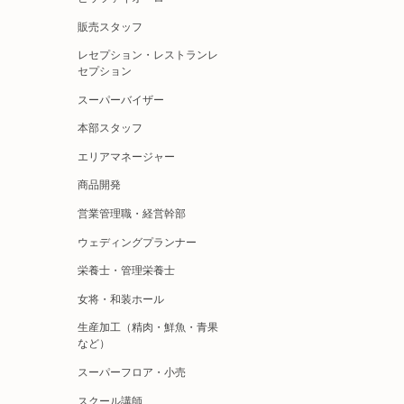
販売スタッフ
レセプション・レストランレ
セプション
スーパーバイザー
本部スタッフ
エリアマネージャー
商品開発
営業管理職・経営幹部
ウェディングプランナー
栄養士・管理栄養士
女将・和装ホール
生産加工（精肉・鮮魚・青果
など）
スーパーフロア・小売
スクール講師