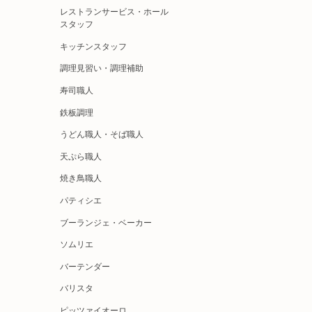
レストランサービス・ホール
スタッフ
キッチンスタッフ
調理見習い・調理補助
寿司職人
鉄板調理
うどん職人・そば職人
天ぷら職人
焼き鳥職人
パティシエ
ブーランジェ・ベーカー
ソムリエ
バーテンダー
バリスタ
ピッツァイオーロ