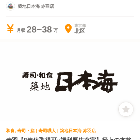
築地日本海 赤羽店
東京都
28~38
北区
月収
和食, 寿司・鮨 | 寿司職人 | 築地日本海 赤羽店
赤羽【8連休取得可×福利厚生充実】極上の本格