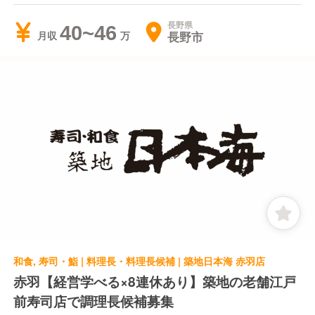
長野県
40~46
長野市
月収
和食, 寿司・鮨 | 料理長・料理長候補 | 築地日本海 赤羽店
赤羽【経営学べる×8連休あり】築地の老舗江戸
前寿司店で調理長候補募集