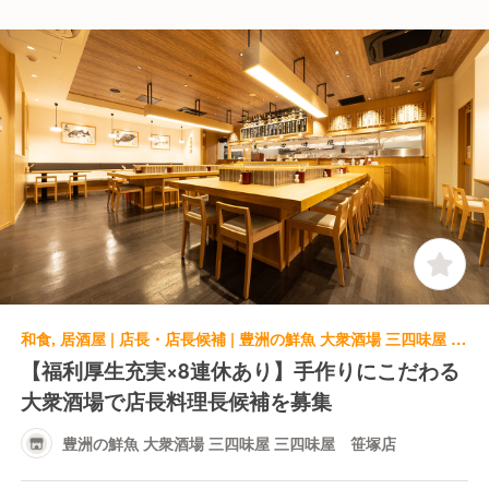
和食, 居酒屋 | 店長・店長候補 | 豊洲の鮮魚 大衆酒場 三四味屋 三四味屋 笹塚店
【福利厚生充実×8連休あり】手作りにこだわる
大衆酒場で店長料理長候補を募集
豊洲の鮮魚 大衆酒場 三四味屋 三四味屋 笹塚店