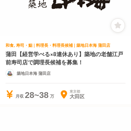
和食, 寿司・鮨 | 料理長・料理長候補 | 築地日本海 蒲田店
蒲田【経営学べる×8連休あり】築地の老舗江戸
前寿司店で調理長候補を募集！
築地日本海 蒲田店
東京都
28~38
大田区
月収