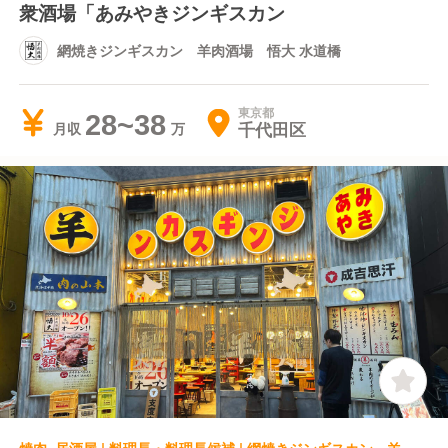
衆酒場「あみやきジンギスカン
網焼きジンギスカン 羊肉酒場 悟大 水道橋
東京都
28~38
千代田区
月収