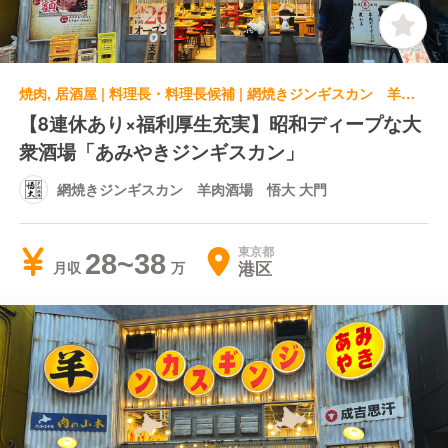
焼肉, 居酒屋 | 料理長・料理長候補 | 網焼きジンギスカン 羊肉酒場 悟大 大門
【8連休あり×福利厚生充実】昭和ディープな大
衆酒場「あみやきジンギスカン」
網焼きジンギスカン 羊肉酒場 悟大 大門
東京都
28~38
港区
月収