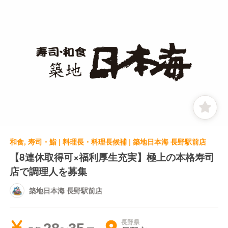
和食, 寿司・鮨 | 料理長・料理長候補 | 築地日本海 長野駅前店
【8連休取得可×福利厚生充実】極上の本格寿司
店で調理人を募集
築地日本海 長野駅前店
長野県