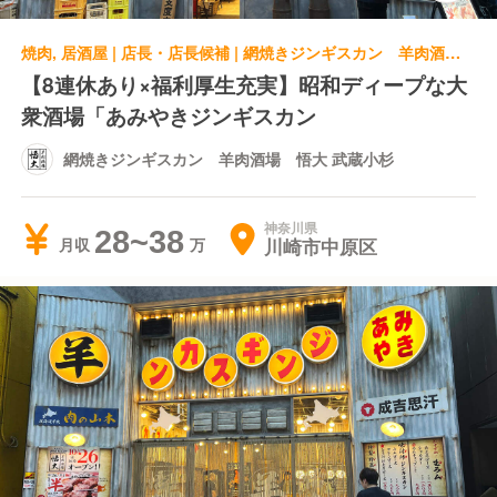
焼肉, 居酒屋 | 店長・店長候補 | 網焼きジンギスカン 羊肉酒場 悟大 武蔵小杉
【8連休あり×福利厚生充実】昭和ディープな大
衆酒場「あみやきジンギスカン
網焼きジンギスカン 羊肉酒場 悟大 武蔵小杉
神奈川県
28~38
川崎市中原区
月収