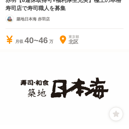
寿司店で寿司職人を募集
築地日本海 赤羽店
東京都
40~46
北区
月収