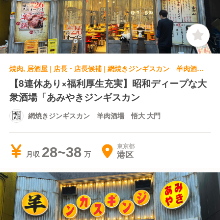
焼肉, 居酒屋 | 店長・店長候補 | 網焼きジンギスカン 羊肉酒場 悟大 大門
【8連休あり×福利厚生充実】昭和ディープな大
衆酒場「あみやきジンギスカン
網焼きジンギスカン 羊肉酒場 悟大 大門
東京都
28~38
港区
月収