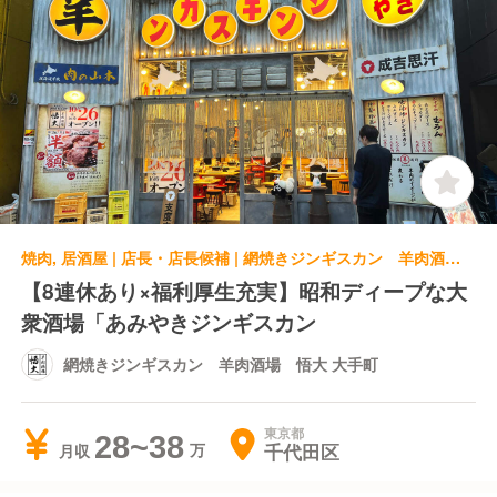
焼肉, 居酒屋 | 店長・店長候補 | 網焼きジンギスカン 羊肉酒場 悟大 大手町
【8連休あり×福利厚生充実】昭和ディープな大
衆酒場「あみやきジンギスカン
網焼きジンギスカン 羊肉酒場 悟大 大手町
東京都
28~38
千代田区
月収