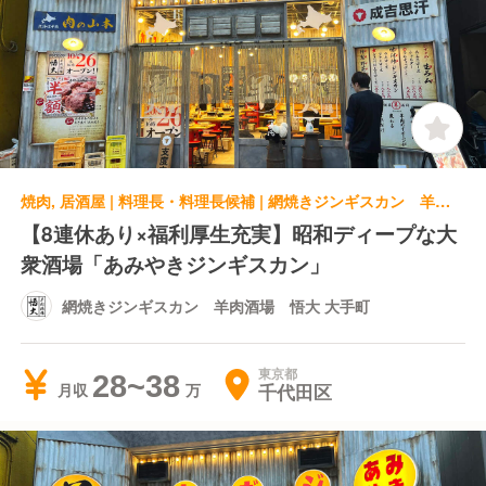
焼肉, 居酒屋 | 料理長・料理長候補 | 網焼きジンギスカン 羊肉酒場 悟大 大手町
【8連休あり×福利厚生充実】昭和ディープな大
衆酒場「あみやきジンギスカン」
網焼きジンギスカン 羊肉酒場 悟大 大手町
東京都
28~38
千代田区
月収