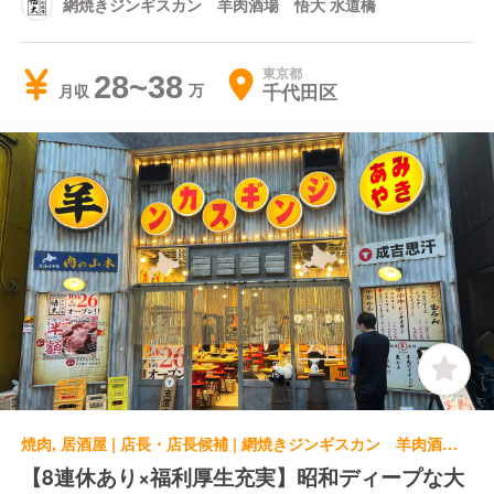
網焼きジンギスカン 羊肉酒場 悟大 水道橋
東京都
28~38
千代田区
月収
焼肉, 居酒屋 | 店長・店長候補 | 網焼きジンギスカン 羊肉酒場 悟大 水道橋
【8連休あり×福利厚生充実】昭和ディープな大