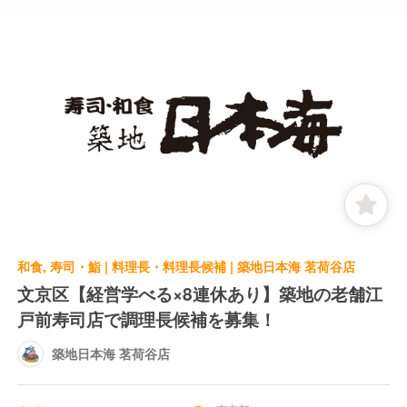
和食, 寿司・鮨 | 料理長・料理長候補 | 築地日本海 茗荷谷店
文京区【経営学べる×8連休あり】築地の老舗江
戸前寿司店で調理長候補を募集！
築地日本海 茗荷谷店