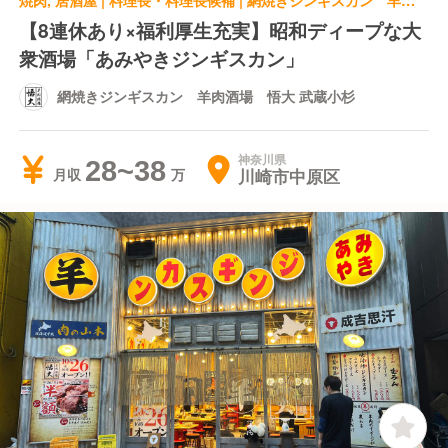
焼肉, 居酒屋 | 料理長・料理長候補 | 網焼きジンギスカン 羊肉酒場 悟大 武蔵小杉
【8連休あり×福利厚生充実】昭和ディープな大
衆酒場「あみやきジンギスカン」
網焼きジンギスカン 羊肉酒場 悟大 武蔵小杉
神奈川県
28~38
川崎市中原区
月収