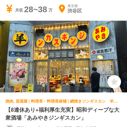
東京都
28~38
渋谷区
月収
焼肉, 居酒屋 | 料理長・料理長候補 | 網焼きジンギスカン 羊肉酒場 悟大 水道橋
【8連休あり×福利厚生充実】昭和ディープな大
衆酒場「あみやきジンギスカン」