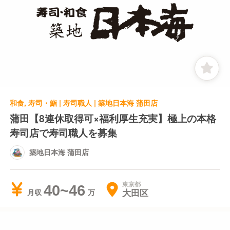
和食, 寿司・鮨 | 寿司職人 | 築地日本海 蒲田店
蒲田【8連休取得可×福利厚生充実】極上の本格
寿司店で寿司職人を募集
築地日本海 蒲田店
東京都
40~46
大田区
月収