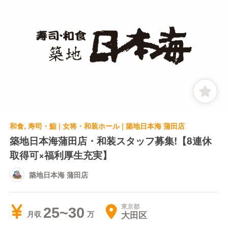
和食, 寿司・鮨 | 女将・和装ホール | 築地日本海 蒲田店
築地日本海蒲田店・和装スタッフ募集!【8連休
取得可×福利厚生充実】
築地日本海 蒲田店
東京都
25~30
大田区
月収