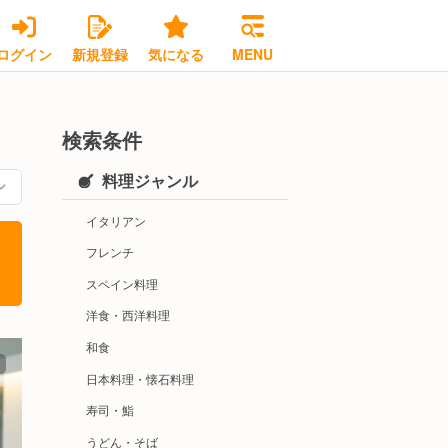
ログイン
新規登録
気になる
MENU
検索条件
料理ジャンル
イタリアン
フレンチ
スペイン料理
洋食・西洋料理
和食
日本料理・懐石料理
寿司・鮨
うどん・そば