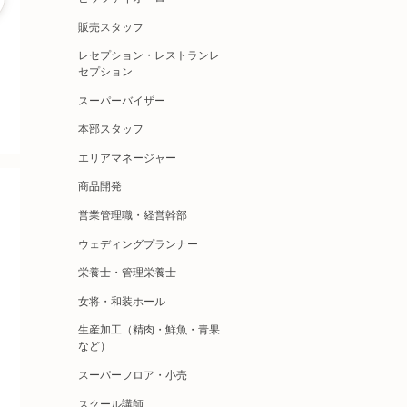
販売スタッフ
レセプション・レストランレ
セプション
スーパーバイザー
本部スタッフ
エリアマネージャー
商品開発
営業管理職・経営幹部
ウェディングプランナー
栄養士・管理栄養士
女将・和装ホール
生産加工（精肉・鮮魚・青果
など）
スーパーフロア・小売
スクール講師