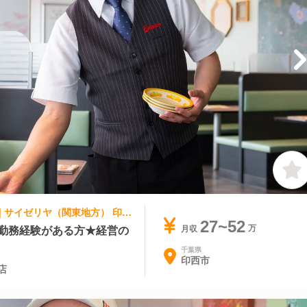
イタリアン, ファミレス | 店長・店長候補 | サイゼリヤ（関東地方） 印西牧の原店
27~52
で勤務経験がある方★経営の
月収
千葉県
印西市
店