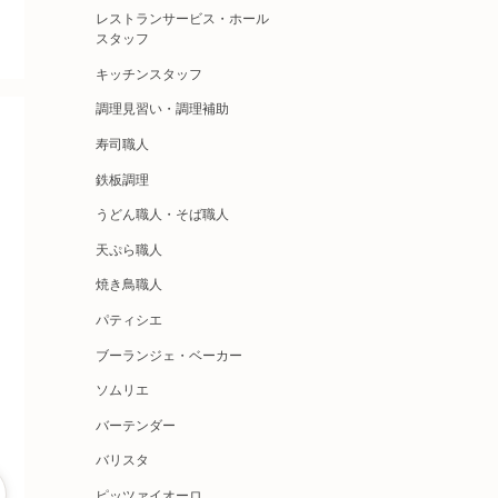
レストランサービス・ホール
スタッフ
キッチンスタッフ
調理見習い・調理補助
寿司職人
鉄板調理
うどん職人・そば職人
天ぷら職人
焼き鳥職人
パティシエ
ブーランジェ・ベーカー
ソムリエ
バーテンダー
バリスタ
ピッツァイオーロ