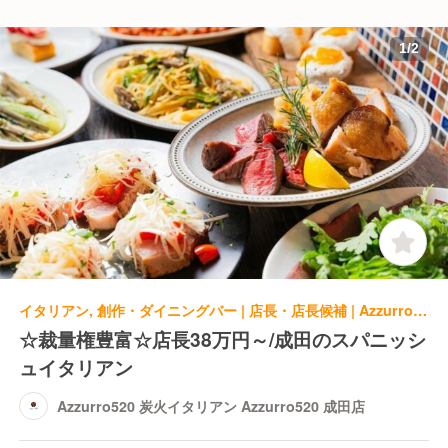
1
/
2
イタリアン, 創作・ダイニングバー | 店長・店長候補 | Azzurro520 炭火イタリアン Azzurro520 成田店
☆裁量権豊富☆店長38万円～/成田のスパニッシ
ュイタリアン
Azzurro520 炭火イタリアン Azzurro520 成田店