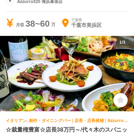
Azzurro520 海浜幕張店
千葉県
38~60
千葉市美浜区
月収
1
/
3
イタリアン, 創作・ダイニングバー | 店長・店長候補 | Azzurro520 代々木店
☆裁量権豊富☆店長38万円～/代々木のスパニッ