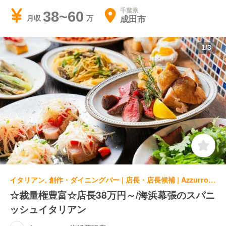
千葉県
38~60
成田市
月収
1
/
3
イタリアン, 創作・ダイニングバー | 店長・店長候補 | Azzurro520 海浜幕張店
☆裁量権豊富☆店長38万円～/海浜幕張のスパニ
ッシュイタリアン