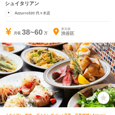
シュイタリアン
Azzurro520 代々木店
東京都
38~60
渋谷区
月収
1
/
3