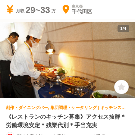
東京都
29~33
千代田区
月収
1
/
4
創作・ダイニングバー, 集団調理・ケータリング | キッチンスタッフ | 関連事業本部 PD事業部 デイ・ナイト大手町
《レストランのキッチン募集》アクセス抜群＊
労働環境安定＊残業代別＊手当充実