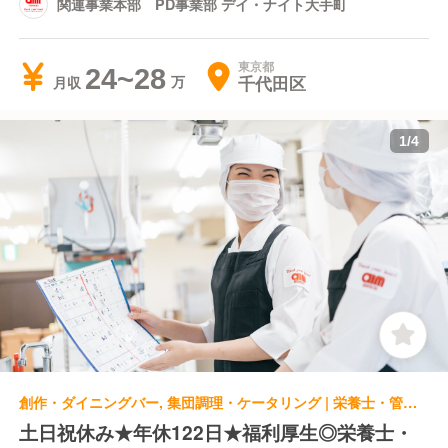
関連事業本部 PD事業部 デイ・ナイト大手町
東京都
24~28
千代田区
月収
1
/
4
創作・ダイニングバー, 集団調理・ケータリング | 栄養士・管理栄養士 | 関連事業本部 PD事業部 PLASIA KITCHEN
土日祝休み★年休122日★福利厚生◎栄養士・