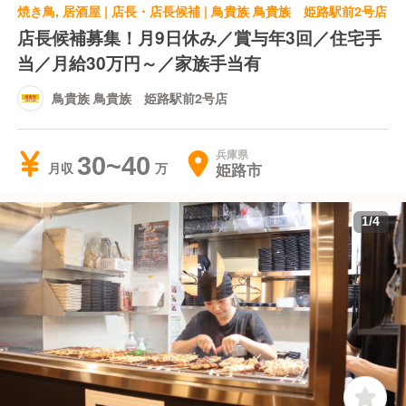
焼き鳥, 居酒屋 | 店長・店長候補 | 鳥貴族 鳥貴族 姫路駅前2号店
店長候補募集！月9日休み／賞与年3回／住宅手
当／月給30万円～／家族手当有
鳥貴族 鳥貴族 姫路駅前2号店
兵庫県
30~40
姫路市
月収
1
/
4