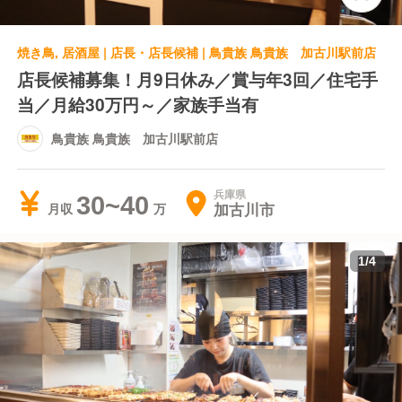
焼き鳥, 居酒屋 | 店長・店長候補 | 鳥貴族 鳥貴族 加古川駅前店
店長候補募集！月9日休み／賞与年3回／住宅手
当／月給30万円～／家族手当有
鳥貴族 鳥貴族 加古川駅前店
兵庫県
30~40
加古川市
月収
1
/
4