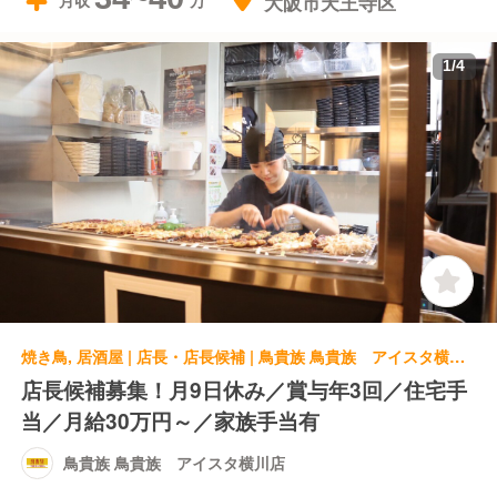
大阪市天王寺区
月収
1
/
4
焼き鳥, 居酒屋 | 店長・店長候補 | 鳥貴族 鳥貴族 アイスタ横川店
店長候補募集！月9日休み／賞与年3回／住宅手
当／月給30万円～／家族手当有
鳥貴族 鳥貴族 アイスタ横川店