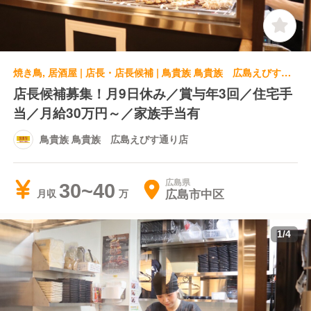
焼き鳥, 居酒屋 | 店長・店長候補 | 鳥貴族 鳥貴族 広島えびす通り店
店長候補募集！月9日休み／賞与年3回／住宅手
当／月給30万円～／家族手当有
鳥貴族 鳥貴族 広島えびす通り店
広島県
30~40
広島市中区
月収
1
/
4