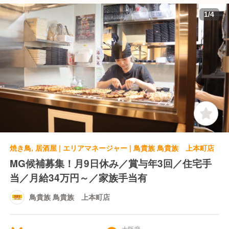
1
/
4
焼き鳥, 居酒屋 | エリアマネージャー | 鳥貴族 鳥貴族 上本町店
MG候補募集！月9日休み／賞与年3回／住宅手
当／月給34万円～／家族手当有
鳥貴族 鳥貴族 上本町店