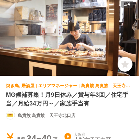
1
/
4
焼き鳥, 居酒屋 | エリアマネージャー | 鳥貴族 鳥貴族 天王寺北口店
MG候補募集！月9日休み／賞与年3回／住宅手
当／月給34万円～／家族手当有
鳥貴族 鳥貴族 天王寺北口店
大阪府
34~40