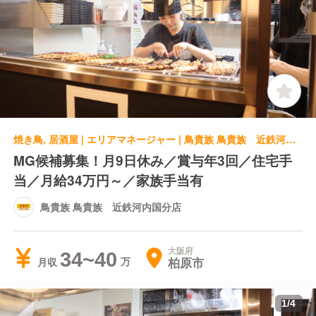
焼き鳥, 居酒屋 | エリアマネージャー | 鳥貴族 鳥貴族 近鉄河内国分店
MG候補募集！月9日休み／賞与年3回／住宅手
当／月給34万円～／家族手当有
鳥貴族 鳥貴族 近鉄河内国分店
大阪府
34~40
柏原市
月収
1
/
4