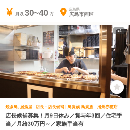
広島県
30~40
広島市西区
月収
1
/
4
焼き鳥, 居酒屋 | 店長・店長候補 | 鳥貴族 鳥貴族 播州赤穂店
店長候補募集！月9日休み／賞与年3回／住宅手
当／月給30万円～／家族手当有