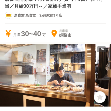
当／月給30万円～／家族手当有
鳥貴族 鳥貴族 姫路駅前3号店
兵庫県
30~40
姫路市
月収
1
/
4