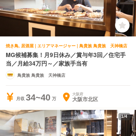
焼き鳥, 居酒屋 | エリアマネージャー | 鳥貴族 鳥貴族 天神橋店
MG候補募集！月9日休み／賞与年3回／住宅手
当／月給34万円～／家族手当有
鳥貴族 鳥貴族 天神橋店
大阪府
34~40
大阪市北区
月収
1
/
4