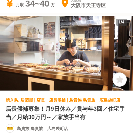
大阪府
34~40
大阪市天王寺区
月収
1
/
4
焼き鳥, 居酒屋 | 店長・店長候補 | 鳥貴族 鳥貴族 広島袋町店
店長候補募集！月9日休み／賞与年3回／住宅手
当／月給30万円～／家族手当有
鳥貴族 鳥貴族 広島袋町店