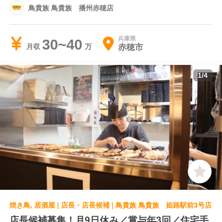
鳥貴族 鳥貴族 播州赤穂店
兵庫県
30~40
赤穂市
月収
1
/
4
焼き鳥, 居酒屋 | 店長・店長候補 | 鳥貴族 鳥貴族 姫路駅前3号店
店長候補募集！月9日休み／賞与年3回／住宅手