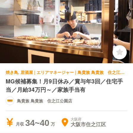
焼き鳥, 居酒屋 | エリアマネージャー | 鳥貴族 鳥貴族 住之江公園店
MG候補募集！月9日休み／賞与年3回／住宅手
当／月給34万円～／家族手当有
鳥貴族 鳥貴族 住之江公園店
大阪府
34~40
大阪市住之江区
月収