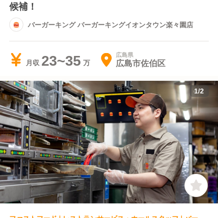
候補！
バーガーキング バーガーキングイオンタウン楽々園店
広島県
23~35
広島市佐伯区
月収
1
/
2