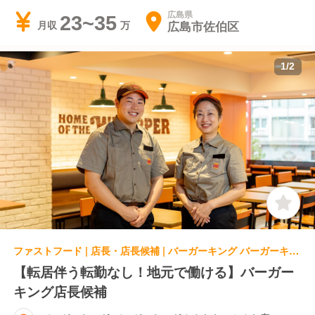
広島県
23~35
広島市佐伯区
月収
1
/
2
ファストフード | 店長・店長候補 | バーガーキング バーガーキングゆめタウンみゆき店
【転居伴う転勤なし！地元で働ける】バーガー
キング店長候補