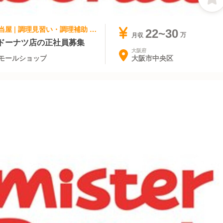
ファストフード, テイクアウト・惣菜・弁当屋 | 調理見習い・調理補助 | ミスタードーナツ 天満橋京阪シティモールショップ
22~30
月収
ドーナツ店の正社員募集
大阪府
大阪市中央区
モールショップ