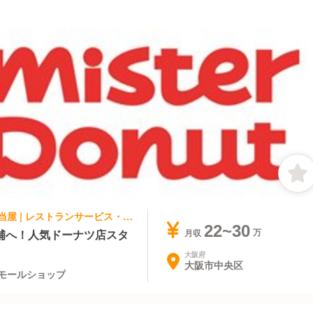
ファストフード, テイクアウト・惣菜・弁当屋 | レストランサービス・ホールスタッフ | ミスタードーナツ 天満橋京阪シティモールショップ
22~30
補へ！人気ドーナツ店スタ
月収
大阪府
大阪市中央区
モールショップ