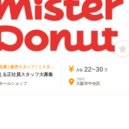
ファストフード, テイクアウト・惣菜・弁当屋 | 販売スタッフ | ミスタードーナツ 天満橋京阪シティモールショップ
22~30
月収
える正社員スタッフ大募集
大阪府
大阪市中央区
モールショップ