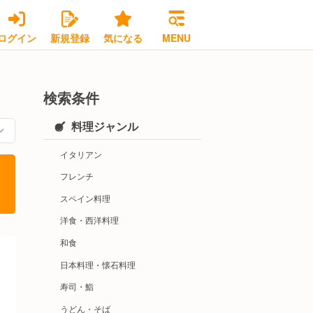
ログイン
新規登録
気になる
MENU
検索条件
料理ジャンル
イタリアン
フレンチ
スペイン料理
洋食・西洋料理
和食
日本料理・懐石料理
寿司・鮨
うどん・そば