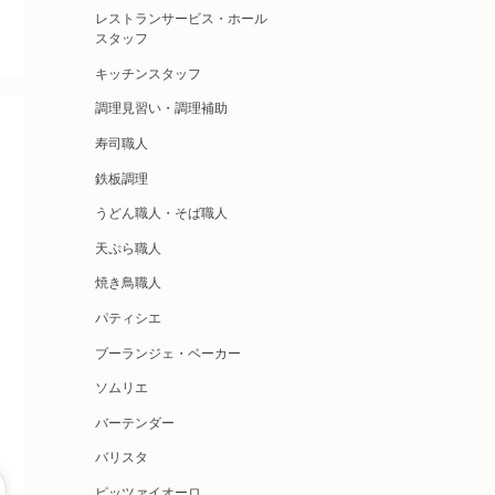
レストランサービス・ホール
スタッフ
キッチンスタッフ
調理見習い・調理補助
寿司職人
鉄板調理
うどん職人・そば職人
天ぷら職人
焼き鳥職人
パティシエ
ブーランジェ・ベーカー
ソムリエ
バーテンダー
バリスタ
ピッツァイオーロ