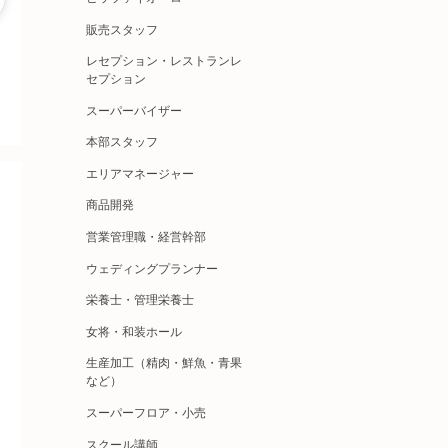
販売スタッフ
レセプション・レストランレ
セプション
スーパーバイザー
本部スタッフ
エリアマネージャー
商品開発
営業管理職・経営幹部
ウェディングプランナー
栄養士・管理栄養士
女将・和装ホール
生産加工（精肉・鮮魚・青果
など）
スーパーフロア・小売
スクール講師