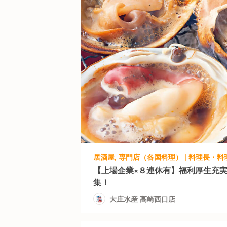
居酒屋, 専門店（各国料理） | 料理長・料
【上場企業×８連休有】福利厚生充
集！
大庄水産 高崎西口店