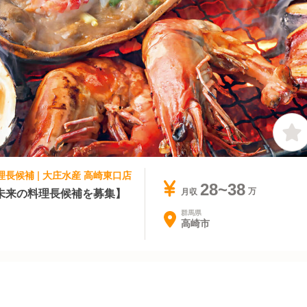
理長候補 | 大庄水産 高崎東口店
28~38
未来の料理長候補を募集】
月収
群馬県
高崎市