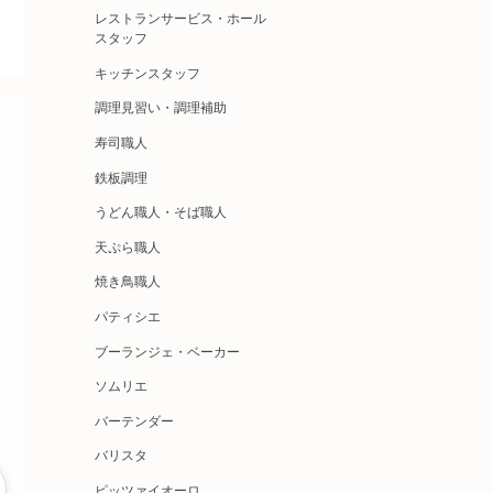
レストランサービス・ホール
スタッフ
キッチンスタッフ
調理見習い・調理補助
寿司職人
鉄板調理
うどん職人・そば職人
天ぷら職人
焼き鳥職人
パティシエ
ブーランジェ・ベーカー
ソムリエ
バーテンダー
バリスタ
ピッツァイオーロ