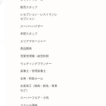
販売スタッフ
レセプション・レストランレ
セプション
スーパーバイザー
本部スタッフ
エリアマネージャー
商品開発
営業管理職・経営幹部
ウェディングプランナー
栄養士・管理栄養士
女将・和装ホール
生産加工（精肉・鮮魚・青果
など）
スーパーフロア・小売
スクール講師