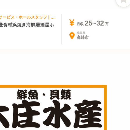
居酒屋, 専門店（各国料理） | レストランサービス・ホールスタッフ | 大庄水産 高崎西口店
25~32
送食材浜焼き海鮮居酒屋ホ
月収
群馬県
高崎市