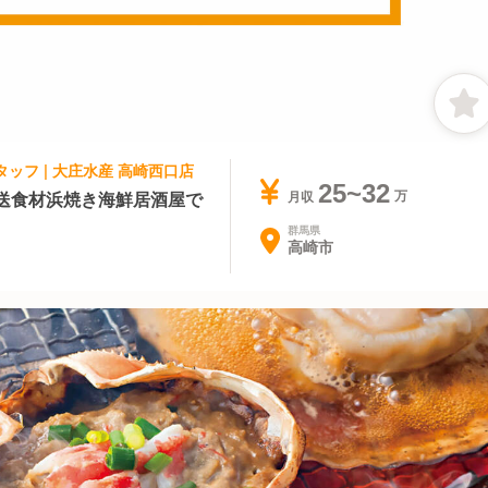
タッフ | 大庄水産 高崎西口店
25~32
送食材浜焼き海鮮居酒屋で
月収
群馬県
高崎市