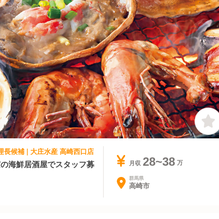
理長候補 | 大庄水産 高崎西口店
28~38
実の海鮮居酒屋でスタッフ募
月収
群馬県
高崎市