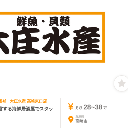
候補 | 大庄水産 高崎東口店
28~38
営する海鮮居酒屋でスタッ
月収
群馬県
高崎市