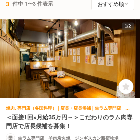
3
件中 1〜3 件表示
1
/
2
焼肉, 専門店（各国料理） | 店長・店長候補 | 生ラム専門店 羊肉炭火焼 ジンギスカン新宿牧場
＜面接1回×月給35万円～＞こだわりのラム肉専
門店で店長候補を募集！
生ラム専門店 羊肉炭火焼 ジンギスカン新宿牧場