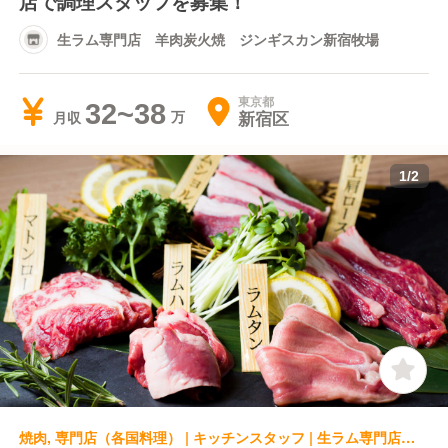
店で調理スタッフを募集！
生ラム専門店 羊肉炭火焼 ジンギスカン新宿牧場
東京都
32~38
新宿区
月収
1
/
2
焼肉, 専門店（各国料理） | キッチンスタッフ | 生ラム専門店 羊肉炭火焼 ジンギスカン新宿牧場