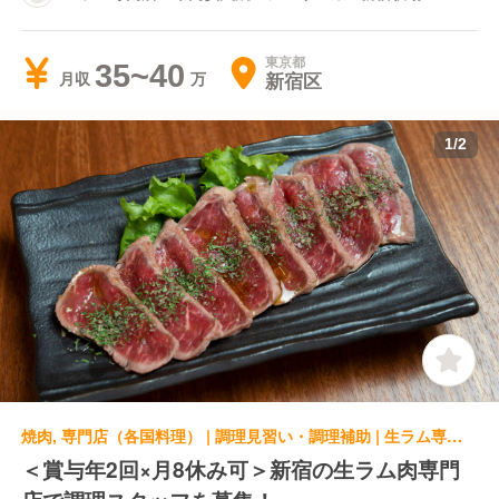
東京都
35~40
新宿区
月収
1
/
2
焼肉, 専門店（各国料理） | 調理見習い・調理補助 | 生ラム専門店 羊肉炭火焼 ジンギスカン新宿牧場
＜賞与年2回×月8休み可＞新宿の生ラム肉専門