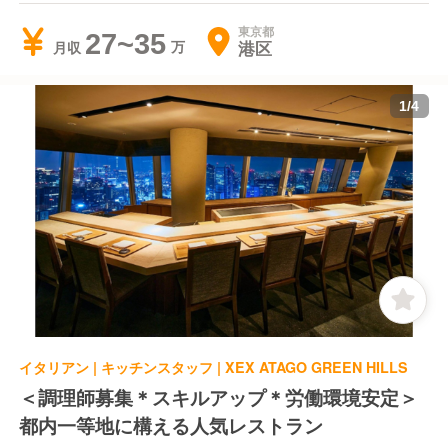
東京都
27~35
港区
月収
1
/
4
イタリアン | キッチンスタッフ | XEX ATAGO GREEN HILLS
＜調理師募集＊スキルアップ＊労働環境安定＞
都内一等地に構える人気レストラン