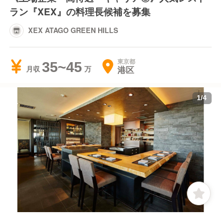
ラン『XEX』の料理長候補を募集
XEX ATAGO GREEN HILLS
東京都
35~45
港区
月収
1
/
4