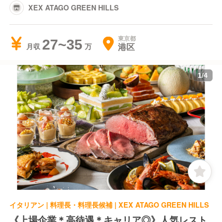
XEX ATAGO GREEN HILLS
東京都
27~35
港区
月収
1
/
4
イタリアン | 料理長・料理長候補 | XEX ATAGO GREEN HILLS
《上場企業＊高待遇＊キャリア◎》人気レスト