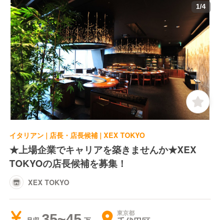
1
/
4
イタリアン | 店長・店長候補 | XEX TOKYO
★上場企業でキャリアを築きませんか★XEX
TOKYOの店長候補を募集！
XEX TOKYO
東京都
35~45