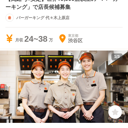
ーキング」で店長候補募集
バーガーキング 代々木上原店
東京都
24~38
渋谷区
月収
1
/
3