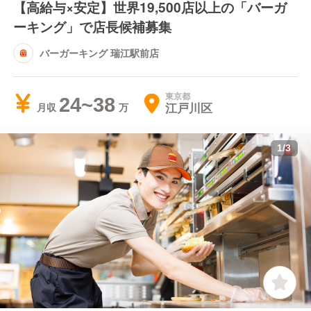
【高給与×安定】世界19,500店以上の「バーガ
ーキング」で店長候補募集
バーガーキング 瑞江駅前店
東京都
24~38
江戸川区
月収
1
/
3