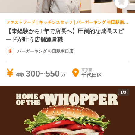
ファストフード | キッチンスタッフ | バーガーキング 神田駅南口店
【未経験から1年で店長へ】圧倒的な成長スピ
ードが叶う店舗運営職
バーガーキング 神田駅南口店
東京都
300~550
千代田区
年収
1
/
3