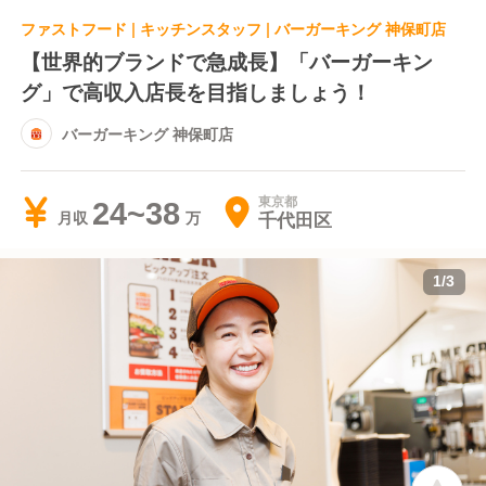
ファストフード | キッチンスタッフ | バーガーキング 神保町店
【世界的ブランドで急成長】「バーガーキン
グ」で高収入店長を目指しましょう！
バーガーキング 神保町店
東京都
24~38
千代田区
月収
1
/
3