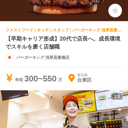
ファストフード | キッチンスタッフ | バーガーキング 浅草吾妻橋店
【早期キャリア形成】20代で店長へ。成長環境
でスキルを磨く店舗職
バーガーキング 浅草吾妻橋店
東京都
300~550
台東区
年収
1
/
3