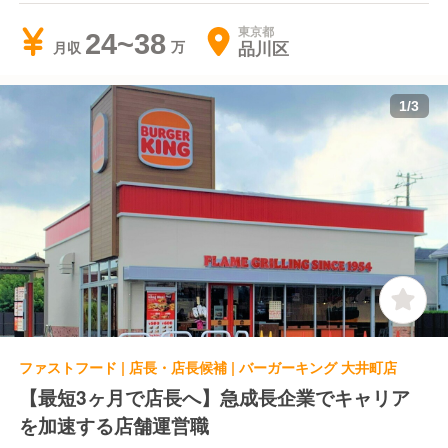
東京都
24~38
品川区
月収
1
/
3
ファストフード | 店長・店長候補 | バーガーキング 大井町店
【最短3ヶ月で店長へ】急成長企業でキャリア
を加速する店舗運営職