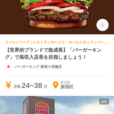
ファストフード | レストランサービス・ホールスタッフ | バーガーキング 新宿小滝橋店
【世界的ブランドで急成長】「バーガーキン
グ」で高収入店長を目指しましょう！
バーガーキング 新宿小滝橋店
東京都
24~38
新宿区
月収
1
/
3