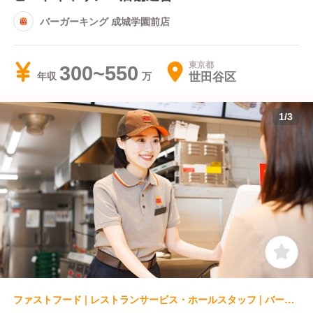
バーガーキング 成城学園前店
東京都
300~550
世田谷区
年収
1
/
3
ファストフード | レストランサービス・ホールスタッフ | バーガーキング 瑞江駅前店