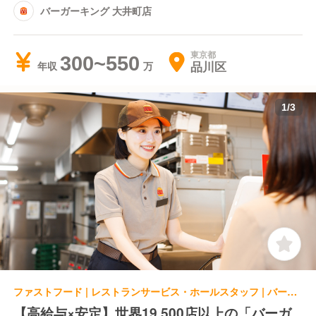
バーガーキング 大井町店
東京都
300~550
品川区
年収
1
/
3
ファストフード | レストランサービス・ホールスタッフ | バーガーキング 代々木上原店
【高給与×安定】世界19,500店以上の「バーガ