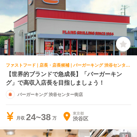
ファストフード | 店長・店長候補 | バーガーキング 渋谷センター街店
【世界的ブランドで急成長】「バーガーキン
グ」で高収入店長を目指しましょう！
バーガーキング 渋谷センター街店
東京都
24~38
渋谷区
月収
1
/
3