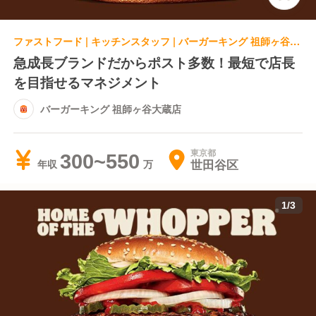
ファストフード | キッチンスタッフ | バーガーキング 祖師ヶ谷大蔵店
急成長ブランドだからポスト多数！最短で店長
を目指せるマネジメント
バーガーキング 祖師ヶ谷大蔵店
東京都
300~550
世田谷区
年収
1
/
3