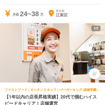
東京都
24~38
江東区
月収
1
/
3
ファストフード | キッチンスタッフ | バーガーキング 成城学園前店
【1年以内の店長昇格実績】20代で掴むハイス
ピードキャリア！店舗運営