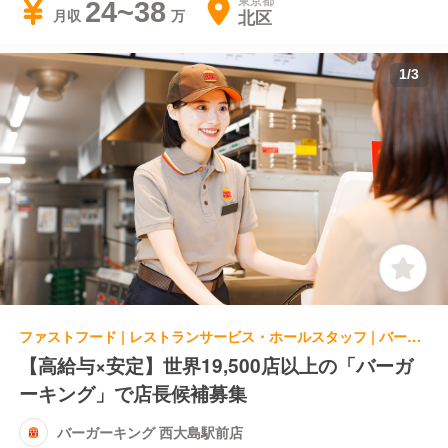
東京都
24~38
北区
月収
1
/
3
ファストフード | レストランサービス・ホールスタッフ | バーガーキング 西大島駅前店
【高給与×安定】世界19,500店以上の「バーガ
ーキング」で店長候補募集
バーガーキング 西大島駅前店