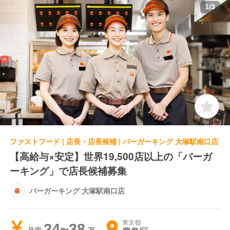
1
/
3
ファストフード | 店長・店長候補 | バーガーキング 大塚駅南口店
【高給与×安定】世界19,500店以上の「バーガ
ーキング」で店長候補募集
バーガーキング 大塚駅南口店
東京都
24~38