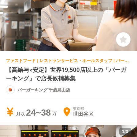
ファストフード | レストランサービス・ホールスタッフ | バーガーキング 千歳烏山店
【高給与×安定】世界19,500店以上の「バーガ
ーキング」で店長候補募集
バーガーキング 千歳烏山店
東京都
24~38
世田谷区
月収
1
/
3