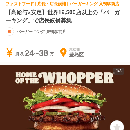
ファストフード | 店長・店長候補 | バーガーキング 巣鴨駅前店
【高給与×安定】世界19,500店以上の「バーガ
ーキング」で店長候補募集
バーガーキング 巣鴨駅前店
東京都
24~38
豊島区
月収
1
/
3