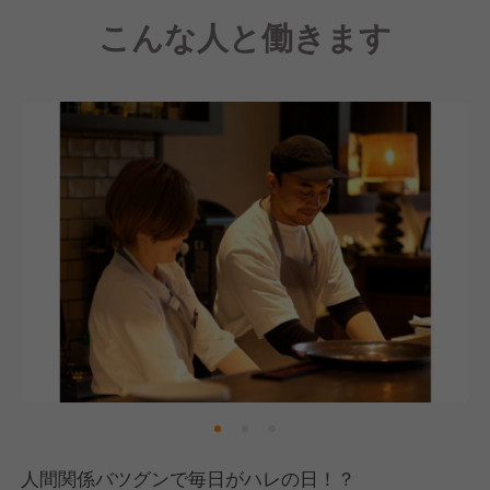
こんな人と働きます
スタッフの半数が飲食未経験スタート。
複数種から選べる無料のまかないあり？
シーズンごとの新メニューも食べれるので
味を覚えてお客様にも説明できるようになりますよ！
ドアが空いたら笑顔でお迎えしお席へご案内。
お客様がモバイルオーダーで注文。
「エスニックソースってなんですか？」
「お姉さん、お兄さんのオススメある？」
なんて聞かれちゃうことも・・！
「おすすめしてくれたドリンクおいしかったよ！」
「あのオムライス過去一だった！」
と会話を楽しみながら働けちゃう♪
人間関係バツグンで毎日がハレの日！？