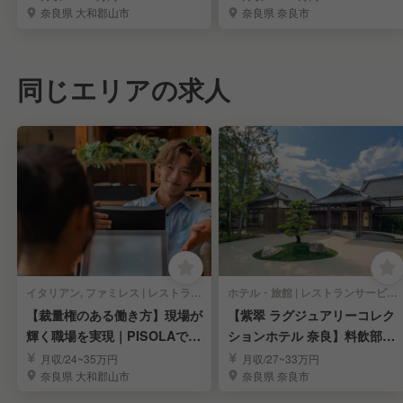
奈良県 大和郡山市
奈良県 奈良市
同じエリアの求人
イタリアン, ファミレス | レストランサービス・ホールスタッフ
ホテル・旅館 | レストランサービス・ホールスタッフ
【裁量権のある働き方】現場が
【紫翠 ラグジュアリーコレク
輝く職場を実現｜PISOLAで店
ションホテル 奈良】料飲部門
長候補募集
リーダークラス募集
月収/24~35万円
月収/27~33万円
奈良県 大和郡山市
奈良県 奈良市