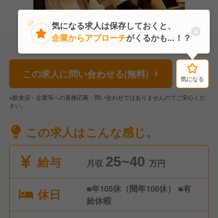
気になる求人は保存しておくと、
企業からアプローチ
がくるかも...！？
この求人に問い合わせる(無料)
気になる
気になる
※飲食店・企業等への直接応募・問い合わせではありませんのでご安心くだ
さい。
この求人はこんな感じ。
給与
25~40
月収
万円
■年105休（閏年106休） ■有
休日
給休暇