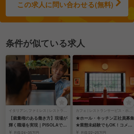
この求人に問い合わせる(無料)
条件が似ている求人
イタリアン, ファミレス | レストランサービス・ホールスタッフ
カフェ | レストランサービス・ホールスタッフ
【裁量権のある働き方】現場が
★ホール・キッチン正社員募
輝く職場を実現｜PISOLAで店
★業態未経験でもOK！コメダ
長候補募集
珈琲店の店舗運営
月収/24~35万円
月収/22~25万円