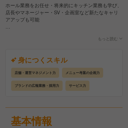
ホール業務をお任せ・将来的にキッチン業務も学び、
店長やマネージャー・SV・企画室など新たなキャリ
アアップも可能
【具体的には】
もっと読む
まずはサービス・衛生管理において基本オペレーショ
ンを学んでいただきます。その後、キッチンの業務も
学び、得意なこと・挑戦したいこと・適正に合わせて
身につくスキル
担当となる業務（フードクオリティ管理・フードコス
ト管理・サービス・衛生・販促企画などの中から１～
店舗・運営マネジメント力
メニュー考案の企画力
２つ）を決定し、それらに関して自由な発想でスタッ
フを巻き込み目標を達成し、よりよい店舗運営につな
ブランドの広報業務・採用力
サービス力
げてください。
副店長・店長に昇格後は、マネージメント（経費管
理・労務管理・売上管理）を行って頂きます。最終的
には、新店舗の立ち上げ・企画立案なども経験し本部
基本情報
スーパーバイザーへの昇格を目指していただきま
す。