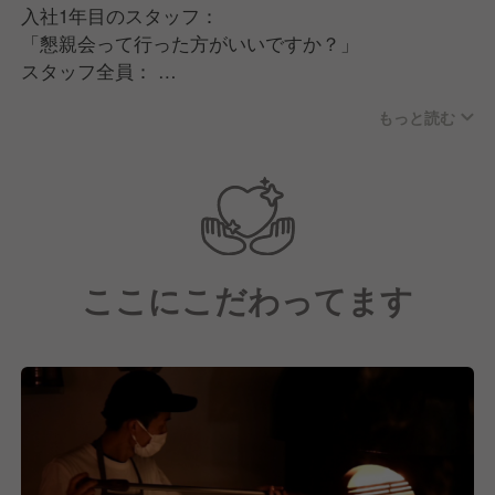
入社1年目のスタッフ：
高級紅茶や日本茶、ロースタリー直送珈琲などが
「懇親会って行った方がいいですか？」
楽しめる世界1のドリンクバーも大人気！
スタッフ全員：
「絶対来た方がいいで！」
お店を出るときに「今日いい1日だったな」と
もっと読む
感じてもらえたら大成功です♪
声がかれるくらい盛り上がる懇親会は
参加率ほぼ100％？
Instagramも更新中なので良かったらチェックしてみ
てください♪
パートさんが「電気切れてるから変えといてくださ
より雰囲気が伝わるかと思います！
い」と
＠babyface_skyterrace
ここにこだわってます
会長に言うなんて聞いたことありませんよね？
・・ベビーフェイスではあるんです(笑)
経営者ともびっくりするくらいキョリが近い！