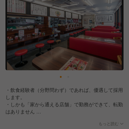
苦しい時期にも粘り強く新規出店を続けてこれたの
は、こうしたお客さまの声があったからです。そんな
嬉しい声をさらに増やし、社員のみなさんがより活躍
し自己実現できる場所を作るためにも、全国700店舗
は必ず実現させます。100年続く外食企業を目指し
て、これからの魁力屋を一緒に作ってくれる方とお会
いできることを楽しみにしています。
・飲食経験者（分野問わず）であれば、優遇して採用
します。
・しかも「家から通える店舗」で勤務ができて、転勤
はありません
もっと読む
＜キャリアステップイメージ ※（）内は未経験入社