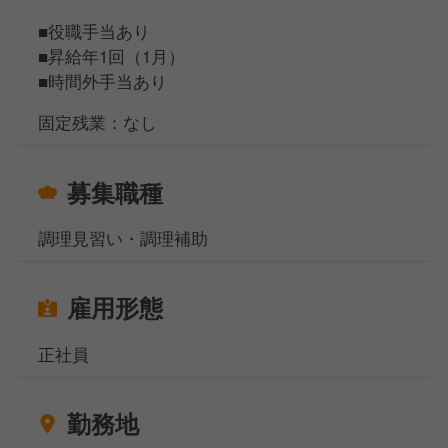
▲
■役職手当あり
□スタッフ
■昇給年1回（1月）
約3カ月の研修期間で、店舗内の全ポジションを経験
■時間外手当あり
＜総合職（転勤あり）になれば、S店長以上も目指せ
固定残業：なし
ます＞
年1回実施される適性試験に合格すると、エリアマネ
募集職種
ジャーや営業部長、本社管理部門などのポジションに
も挑戦できる「総合職」へ転換となります。
調理見習い・調理補助
──────────
★ 具体的な仕事内容
雇用形態
──────────
■接客業務
正社員
■ラーメンやサイドメニューの調理業務
■スタッフのマネジメント、店舗運営業務 など
勤務地
提供するラーメンや焼き飯の味付けなども店内で全て