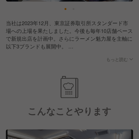
当社は2023年12月、東京証券取引所スタンダード市
場への上場を果たしました。今後も毎年10店舗ペース
で新規出店を計画中。さらにラーメン魁力屋を主軸に
以下3ブランドも展開中。
今後も新ブランド計画中で、ゆくゆくは海外出店も視
もっと読む
野に入れています！
ここ数年、飲食業界もかなり苦しい時期を過ごしまし
た。もちろん、魁力屋も例外ではありません。それで
も多くのお客さまが変わらず足を運んでくださったの
は、ずっと接客にこだわってきた成果だと思っていま
す。
こんなことやります
「魁力屋がないと困る」
「魁力屋が近くにできて良かった！」