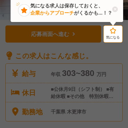
気になる求人は保存しておくと、
企業からアプローチ
がくるかも...！？
応募画面へ進む
気になる
気になる
この求人はこんな感じ。
給与
303~380
年収
万円
■公休月9日（シフト制） ■有
休日
給休暇 ■その他 特別休暇な
ど ※年間休日107日
勤務地
千葉県 木更津市