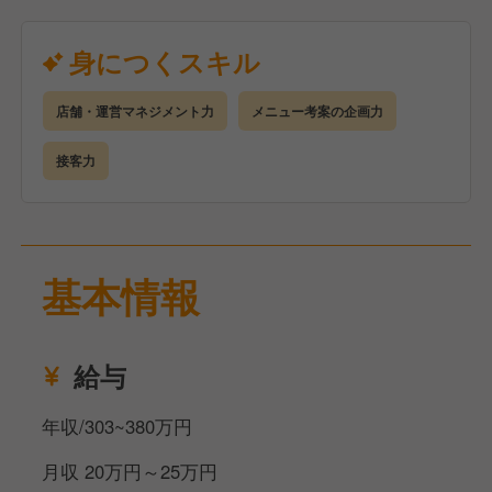
者の昇格目安期間＞
□S店長
身につくスキル
店長業務に加え、大型店・QSC（クオリティ・サー
ビス・クリンリネス）モデル店・複数店舗管理店長な
店舗・運営マネジメント力
メニュー考案の企画力
ど通常の店舗とは異なる任務も担当
▲
接客力
■店長（入社1年半～） ※今回の採用はここからスタ
ート！※
数値コントロールやマネジメントなど、店舗運営に関
わるあらゆる業務を担当
基本情報
▲
□時間帯責任者（入社1年目途）
日次店舗運営業務の正しい知識を備え、勤務する時間
給与
帯の業務を担当
▲
年収/303~380万円
□リーダー（入社3カ月目途）
店舗内の全ポジションの見本として、スタッフやパー
月収 20万円～25万円
ト・アルバイトの方の育成を担当