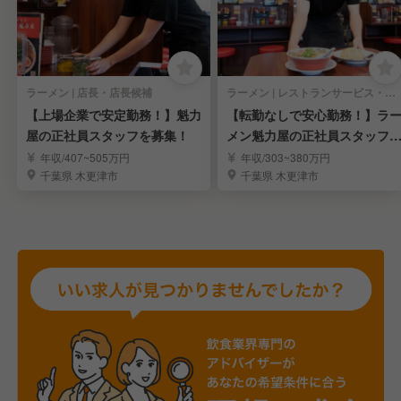
ラーメン | 店長・店長候補
ラーメン | レストランサービス・ホールスタッフ
【上場企業で安定勤務！】魁力
【転勤なしで安心勤務！】ラ
屋の正社員スタッフを募集！
メン魁力屋の正社員スタッフ
集！
年収/407~505万円
年収/303~380万円
千葉県 木更津市
千葉県 木更津市