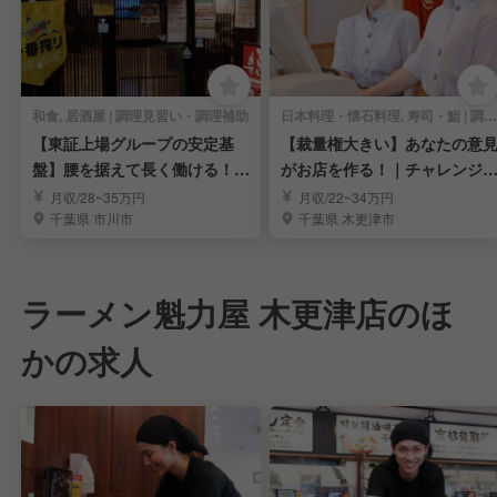
和食, 居酒屋 | 調理見習い・調理補助
日本料理・懐石料理, 寿司・鮨 | 調理見習い・調理補助
【東証上場グループの安定基
【裁量権大きい】あなたの意
盤】腰を据えて長く働ける！調
がお店を作る！｜チャレンジ
理スタッフ募集
応援する環境
月収/28~35万円
月収/22~34万円
千葉県 市川市
千葉県 木更津市
ラーメン魁力屋 木更津店のほ
かの求人