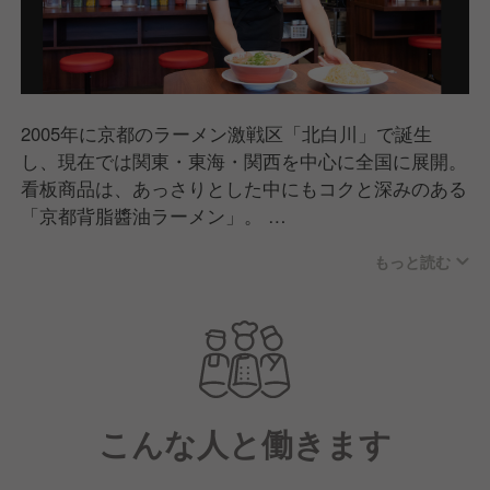
2005年に京都のラーメン激戦区「北白川」で誕生
し、現在では関東・東海・関西を中心に全国に展開。
看板商品は、あっさりとした中にもコクと深みのある
「京都背脂醬油ラーメン」。
老若男女問わずたくさんの方に食べていただけるどこ
もっと読む
か懐かしいラーメンとして支持をいただいています。
また郊外型店舗では駐車場・ボックス席もご用意して
おり、お子さま連れのお客様にも心地よくご利用いた
だける店舗づくりを行っています。
こんな人と働きます