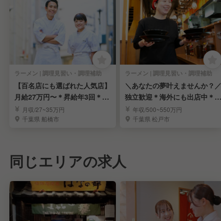
ラーメン | 調理見習い・調理補助
ラーメン | 調理見習い・調理補助
【百名店にも選ばれた人気店】
＼あなたの夢叶えませんか？
月給27万円〜＊昇給年3回＊年
独立歓迎＊海外にも出店中＊
間休日113日
収800万狙えます
月収/27~35万円
年収/500~550万円
千葉県 船橋市
千葉県 松戸市
同じエリアの求人