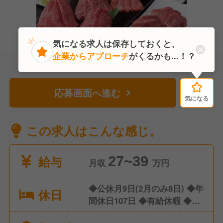
気になる求人は保存しておくと、
企業からアプローチ
がくるかも...！？
応募画面へ進む
気になる
気になる
この求人はこんな感じ。
給与
27~39
月収
万円
◆公休月9日(2月のみ8日) ◆年
休日
間休日107日 ◆有給休暇 ◆産
休/育休 ◆介護休暇