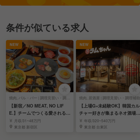
条件が似ている求人
NEW
NEW
焼肉, バル・バー | 調理見習い・調理補助
焼肉, 居酒屋 | 調理見習い・調理補助
【新宿／NO MEAT, NO LIF
【上場G×未経験OK】韓国カル
E.】チームでつくる愛される焼
チャー好きが集まるネオ酒場
肉バル
楽しく働こう✨
月収/31~48万円
年収/320~540万円
東京都 新宿区
東京都 台東区