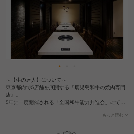
～【牛の達人】について～
東京都内で5店舗を展開する『鹿児島和牛の焼肉専門
店』。
5年に一度開催される「全国和牛能力共進会」にて日
本一に輝いたチャンピオン和牛である鹿児島黒牛をメ
もっと読む
インに使用し、高品質な肉はもちろん、ワインやチー
ズに至るまで厳選された食材の数々。