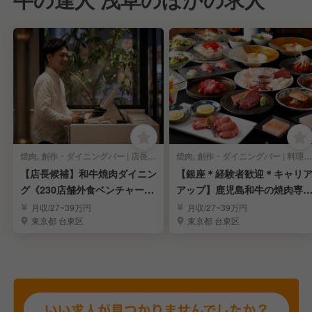
焼肉, 創作・ダイニングバー | 店長・店長候補
焼肉, 創作・ダイニングバー | 料理長・料理長候補
【店長候補】和牛焼肉ダイニン
【銀座＊経験者歓迎＊キャリ
グ《230店舗外食ベンチャー》
アップ】鹿児島和牛の焼肉専
最短内定2週間
店「牛の達人」
月収/27~39万円
月収/27~39万円
東京都 台東区
東京都 台東区