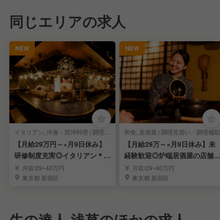
同じエリアの求人
NEW
NEW
イタリアン, 洋食・西洋料理 | 調理見習い・調理補助
和食, 居酒屋 | 調理見習い・調理補助
【月給29万円～×月9日休み】
【月給29万～×月9日休み】未
研修制度充実◎イタリアン＊店
経験歓迎◎炉端居酒屋の店舗
舗スタッフ募集
タッフ募集！
月収/29~40万円
月収/29~40万円
東京都 新宿区
東京都 新宿区
牛の達人 浅草のほかの求人