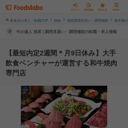
ログイン
新規登録
気になる
MENU
飲食店の求人・転職TOP
焼肉
焼肉調理見習い・調理補助
東京都
牛の達人 浅草 | 調理見習い・調理補助の転職・求人情報
【最短内定2週間＊月9日休み】大手
飲食ベンチャーが運営する和牛焼肉
専門店