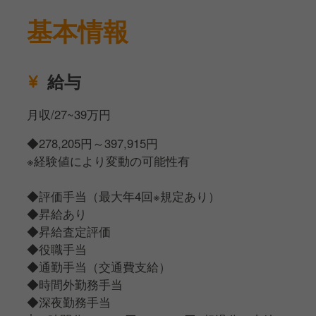
基本情報
未経験者の方には研修もあり安心して学んでいただく
環境をご用意しています。
「早くキャリアアップしたい」「肉の知識を向上させ
給与
たい」「幅広いスキルアップがしたい」などご自身の
考えに合わせてスキルアップは可能です。
月収/27~39万円
また、サービスや調理を極めたい方には若手の教育担
◆278,205円～397,915円
当者やメニュー開発、仕入れ担当など専門的なポジシ
※経験値により変動の可能性有
ョンにキャリアアップも目指せます！
◆評価手当（最大年4回※規定あり）
◆昇給あり
◆昇給査定評価
◆役職手当
◆通勤手当（交通費支給）
◆時間外勤務手当
◆深夜勤務手当