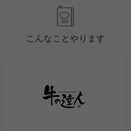
グループ内でも高水準の働きやすさを実現していま
す。
GYROグループ統一の新評価制度で成果や経験、頑張
こんなことやります
りを公平に評価し、スピード感をもって昇進昇格を目
指すことができます。
女性や外国籍社員の管理職者も在籍しており、
また、230店舗90業態を運営する弊社の管理により福
利厚生や労務環境も充実しており、経験問わず様々な
方が安心して活躍できる環境です。
事業規模拡大により様々なキャリアアップ環境をご用
意しています。
年間休日は業界TOPクラスの年間107日◎