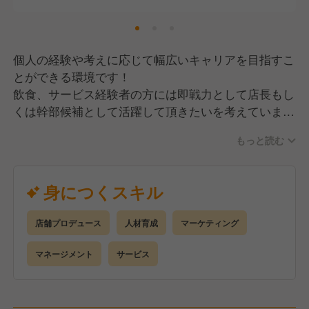
個人の経験や考えに応じて幅広いキャリアを目指すこ
とができる環境です！
飲食、サービス経験者の方には即戦力として店長もし
くは幹部候補として活躍して頂きたいを考えていま
す！
もっと読む
その為、作業のみではなく店舗の総合的なマネージメ
ントやプロデュースもお任せしていく予定です。
身につくスキル
【具体的には】
・調理（または補助）
店舗プロデュース
人材育成
マーケティング
・仕込み
・ホール業務のサポート
マネージメント
サービス
・発注
・スタッフのシフト調整
・店長のサポートなど