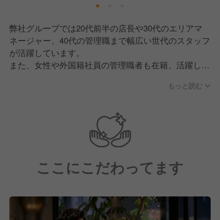
弊社グループでは20代前半の店長や30代のエリアマ
ネージャー、40代の管理職まで幅広い世代のスタッフ
が活躍しています。
また、女性や外国籍社員の管理職者も在籍、活躍して
います。
もっと読む
経験やスキルは違えど、未経験の若手スタッフから責
任者まで円滑にコミュニケーションをとり、のびのび
と働ける環境です！
未経験やアルバイトスタッフから責任者になったスタ
ここにこだわってます
ッフも多数在籍しています。