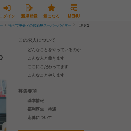
ログイン
新規登録
気になる
MENU
ー
福岡市中央区の居酒屋スーパーバイザー
【週休2日制＊新たなポストあり
この求人について
どんなことをやっているのか
の
こんな人と働きます
ここにこだわってます
こんなことやります
募集要項
基本情報
福利厚生・待遇
応募について