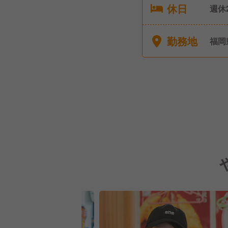
休日
週休2日
暇（
有給
勤務地
福岡
■特