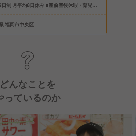
制 月平均8日休み ■産前産後休暇・育児休
実績あり/女性の取得率・復帰率100％！） ■
休暇（取得率100％！） ■介護休暇 ■慶弔休暇
県 福岡市中央区
別休暇
どんなことを
やっているのか