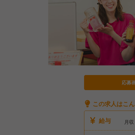
応募
この求人はこん
給与
月収