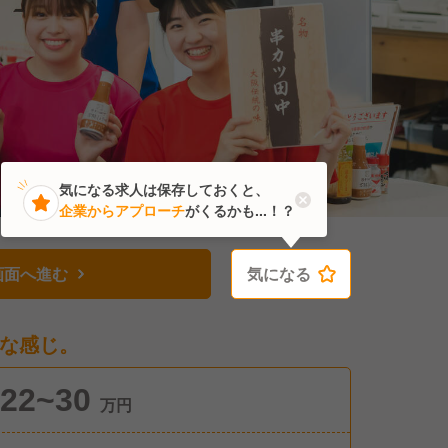
気になる求人は保存しておくと、
企業からアプローチ
がくるかも...！？
画面へ進む
気になる
気になる
な感じ。
22~30
万円