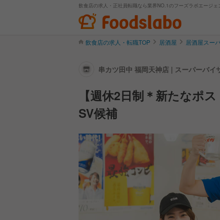
飲食店の求人・正社員転職なら業界NO.1のフーズラボエージェ
飲食店の求人・転職TOP
居酒屋
居酒屋スー
串カツ田中 福岡天神店 | スーパーバ
【週休2日制＊新たなポ
SV候補