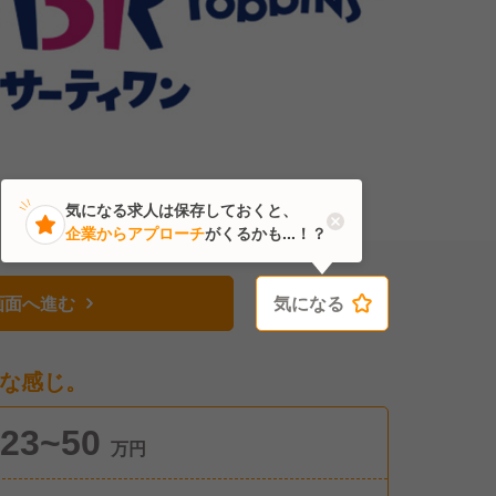
気になる求人は保存しておくと、
企業からアプローチ
がくるかも...！？
画面へ進む
気になる
気になる
な感じ。
23~50
万円