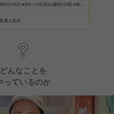
間休日105日 ■月6〜10日休み(週休2日制) ■有給
 ■慶弔休暇 ■夏季休暇 ■冬季休暇 ■育休産休
県 富士見市
どんなことを
やっているのか