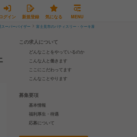
ログイン
新規登録
気になる
MENU
屋スーパーバイザー
富士見市のパティスリー・ケーキ屋スーパーバイザー
＜S
この求人について
どんなことをやっているのか
エ
こんな人と働きます
ここにこだわってます
こんなことやります
募集要項
基本情報
福利厚生・待遇
応募について