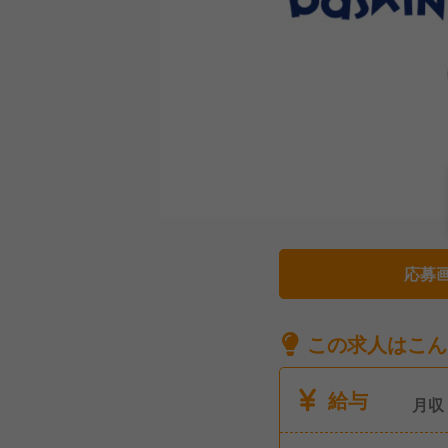
応募
この求人はこん
給与
月収