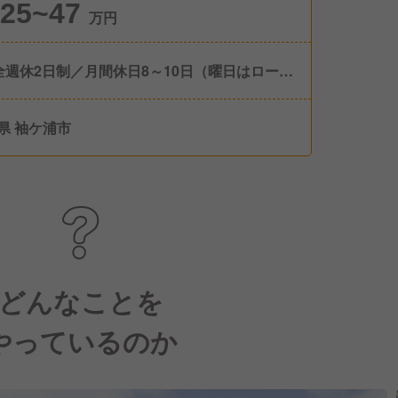
25~47
万円
全週休2日制／月間休日8～10日（曜日はローテ
ョン制） ■年間休日116日 ■年次有給休暇 入社
月後10日（最大20日） ■年2回の4連休制度 ■産
県 袖ケ浦市
後休暇 ■傷病有給休暇 ■介護休暇/子の看護休暇
児休業制度 ■育児期間中（小学校3年生まで。事
応じて最長小学校6年生まで）の時短勤務制度
夜勤務免除制度
どんなことを
やっているのか