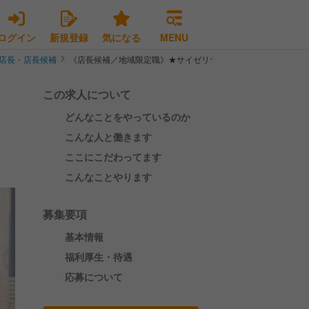
ログイン
新規登録
気になる
MENU
店長・店長候補
《店長候補／地域限定職》★サイゼリヤで勤務経験がある方★大
この求人について
どんなことをやっているのか
こんな人と働きます
ここにこだわってます
こんなことやります
募集要項
基本情報
福利厚生・待遇
応募について