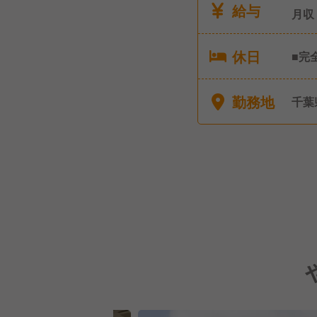
給与
月収
休日
■完
ーシ
6ヶ
勤務地
千葉
前産
■育
情に
■深