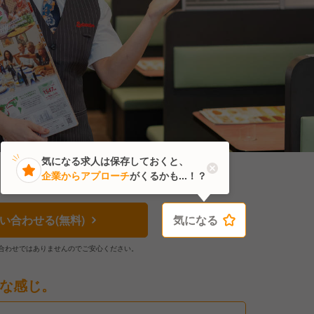
気になる求人は保存しておくと、
企業からアプローチ
がくるかも...！？
い合わせる(無料)
気になる
気になる
合わせではありませんのでご安心ください。
な感じ。