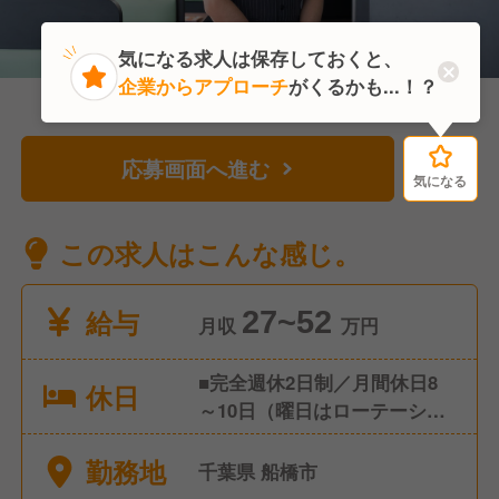
気になる求人は保存しておくと、
企業からアプローチ
がくるかも...！？
応募画面へ進む
気になる
気になる
この求人はこんな感じ。
給与
27~52
月収
万円
■完全週休2日制／月間休日8
休日
～10日（曜日はローテーショ
ン制） ■年間休日116日 ■年次
勤務地
有給休暇 入社6ヶ月後10日
千葉県 船橋市
（最大20日） ■年2回の4連休