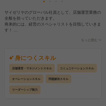
リーズナブルな価格でより良いものをお客様にお届け
するべく、日々安全と品質を追求。
サイゼリヤのグローバル社員として、店舗運営業務の
多くの方に毎日食べても飽きない、健康的なイタリア
全般を担っていただきます。
料理を楽しんでいただけるよう、今後も成長を続けて
将来的には、経営のスペシャリストを目指していきま
いきます。
す！
もっと読む
《入社後の流れ》
▼入社1年目▼
新人研修を経て店舗配属後、マニュアルに沿ってオペ
身につくスキル
レーションを習得します。
接客や調理の経験を重ね、食を通して豊かさを提供す
店舗運営・マネジメントスキル
コミュニケーションスキル
る経営の本質を学びます。
オペレーションスキル
問題解決スキル
▼入社2年目以降▼
ストアマネジャートレーニーとして、店舗運営責任者
リーダーシップ能力
を担います。
店舗運営業務をはじめ、人材育成や売上管理、食材管