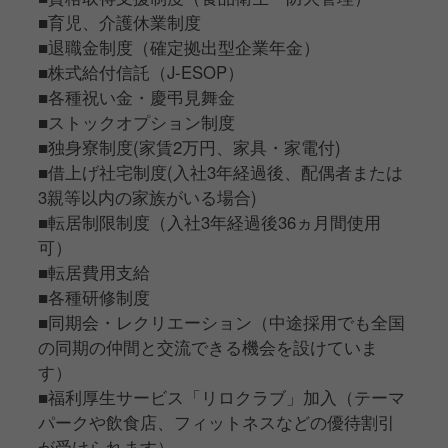
■育児、介護休業制度
■退職金制度（確定拠出型企業年金）
■株式給付信託（J-ESOP）
■各種祝い金・慶弔見舞金
■ストックオプション制度
■独身寮制度(家賃2万円、家具・家電付)
■借上げ社宅制度(入社3年経過後、配偶者または
3親等以内の家族がいる場合)
■転居制限制度（入社3年経過後36ヵ月間使用
可）
■転居費用支給
■各種研修制度
■同期会・レクリエーション（中途採用でも全国
の同期の仲間と交流できる機会を設けていま
す）
■福利厚生サービス「リロクラブ」加入（テーマ
パークや飲食店、フィットネスなどの優待割引
が受けられます）