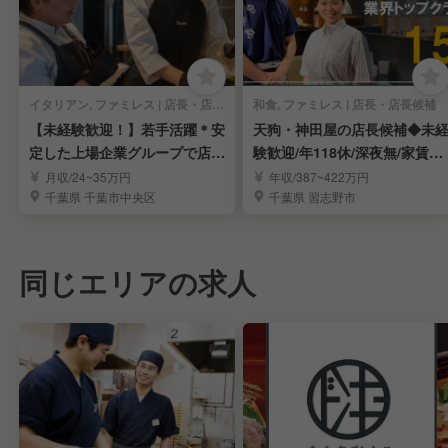
イタリアン, ファミレス | 店長・店長候補
和食, ファミレス | 店長・店長候補
【未経験歓迎！】若手活躍＊安
天狗・神田屋の店長候補◆未
定した上場企業グループで店長
験歓迎/年118休/深夜無/家賃補
を目指しませんか？
助半額/上場
月収/24~35万円
年収/387~422万円
千葉県 千葉市中央区
千葉県 習志野市
同じエリアの求人