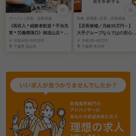
ラーメン | 店長・店長候補
和食, 居酒屋 | 店長・店長候補
《高収入＊経験者歓迎＊手当充
【店長候補／月給35万円～】
実＊労働環境◎》南流山店＊ラ
大手グループならではの安心
ーメン店長候補募集
境で長く活躍
月収/400~500万円
月収/35~40万円
千葉県 流山市
千葉県 市川市