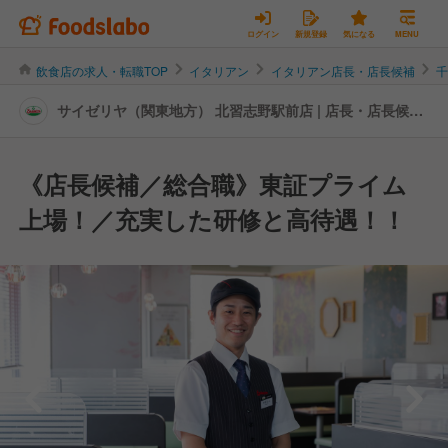
ログイン
新規登録
気になる
MENU
飲食店の求人・転職TOP
イタリアン
イタリアン店長・店長候補
サイゼリヤ（関東地方） 北習志野駅前店 | 店長・店長候補
の転職・求人情報
《店長候補／総合職》東証プライム
上場！／充実した研修と高待遇！！