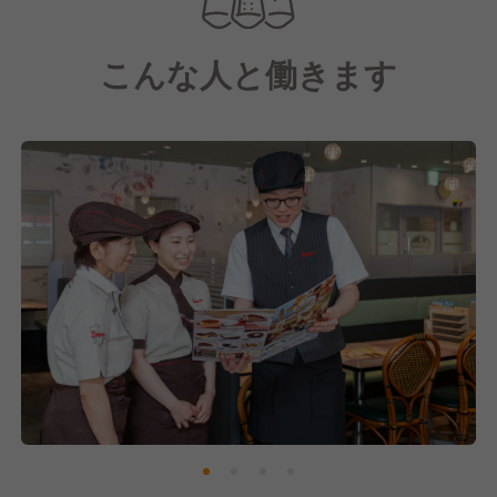
「日々の価値ある食事の提案と挑戦」を経営理念に掲
げ、
こんな人と働きます
日常生活の中で気軽にご利用いただけるよう、おいし
さとリーズナブルへの挑戦を続けています。
お客様一人ひとりが、ライフスタイルに合わせた食の
選択を行うことで、食を通して豊かさを提供していま
す。
食を通じた社会貢献に向けて、私たちと共に成長して
くていきませんか？