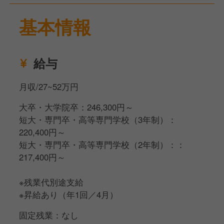
理などを実施します！
上長との定期的な面談やトレーニングを経て、店舗経
基本情報
営のスキルを磨いていきましょう。
▼入社4年目以降▼
給与
ストアマネジャーとして、店舗の経営を担います。
店舗運営の経験を活かし、新店舗の立ち上げや他部署
月収/27~52万円
の業務に携わるチャンスがあります。
様々な経験を通して、課題解決能力を高めることがで
大卒・大学院卒：246,300円～
きます。
短大・専門卒・高等専門学校（3年制）：
220,400円～
▼入社9年目以降▼
短大・専門卒・高等専門学校（2年制）：：
経営者の視点に立ち、自ら課題解決に取り組んでいた
217,400円～
だきます。
※残業代別途支給
※昇給あり（年1回／4月）
固定残業：なし