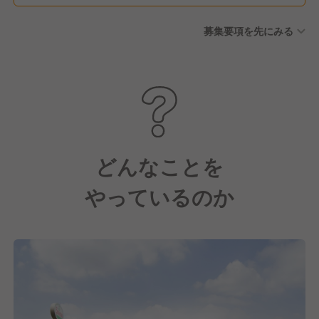
制度 ■産前産後休暇 ■傷病有
募集要項を先にみる
給休暇 ■介護休暇/子の看護休
暇 ■育児休業制度 ■育児期間
中（小学校3年生まで。事情に
応じて最長小学校6年生まで）
の時短勤務制度 ■深夜勤務免
除制度
どんなことを
やっているのか