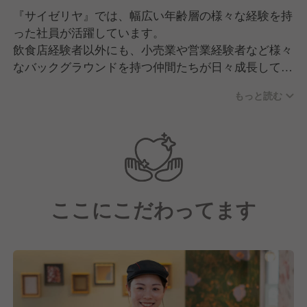
『サイゼリヤ』では、幅広い年齢層の様々な経験を持
った社員が活躍しています。
飲食店経験者以外にも、小売業や営業経験者など様々
なバックグラウンドを持つ仲間たちが日々成長してい
ます。
もっと読む
「人のため 正しく 仲良く」の基本理念に沿って、
互いに支え合う社風です。
中途入社者も新卒入社者と同様の研修を受ける機会が
あり、
同期入社の方と横の繋がりを作れる機会があります。
ここにこだわってます
困ったときには、地域の教育担当者や先輩社員がサポ
ートしてくれるので、経験が浅い方でも安心して働け
る環境です。
≪こんな方を歓迎します≫
・理念に共感し、会社と共に成長しつづけてくれる方
・接客が好きで、笑顔でお客様対応をできる方