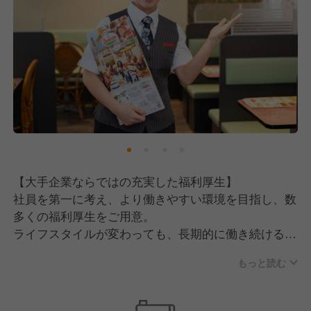
・協調性があり、チームワークを大切にできる方
・コミュニケーション能力に自信のある方
【大手企業ならではの充実した福利厚生】
社員を第一に考え、より働きやすい環境を目指し、数
多くの福利厚生をご用意。
ライフスタイルが変わっても、長期的に働き続けるこ
とが可能です。
もっと読む
・従業員食事補助制度（勤務時に50％オフで食事可
能）
・産休、育休制度（取得率：女性100％、男性