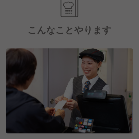
56.5％）
・ストックオプション制度（入社2年目以降の社員に
付与※条件あり）
こんなことやります
【豊富な研修制度で安心！】
未経験の方でも安心してスタートできるように、新入
社員研修は約1か月半しっかり実施します。社会人基
礎スキルを習得をできるだけでなく、店舗配属前に店
舗研修も実施します。
配属後も、フォローアップ研修や工場農場視察、役職
別研修、海外研修、外部研修など様々な研修があるの
で、着実に成長をしていくことが可能です。
サイゼリヤでは、社員一人ひとりの成長を支援し、目
標を持って働くことができる環境を整えています。
【愛され続ける自社商品の魅力】
当社では、食材の生産から加工、物流、提供まで自社
で行う「製造直販業」を取り入れています。