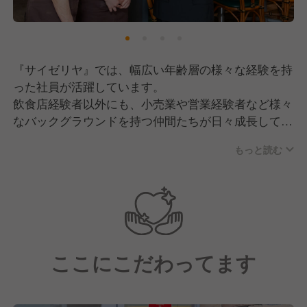
『サイゼリヤ』では、幅広い年齢層の様々な経験を持
った社員が活躍しています。
飲食店経験者以外にも、小売業や営業経験者など様々
なバックグラウンドを持つ仲間たちが日々成長してい
ます。
もっと読む
「人のため 正しく 仲良く」の基本理念に沿って、
互いに支え合う社風です。
中途入社者も新卒入社者と同様の研修を受ける機会が
あり、
同期入社の方と横の繋がりを作れる機会があります。
ここにこだわってます
困ったときには、地域の教育担当者や先輩社員がサポ
ートしてくれるので、経験が浅い方でも安心して働け
る環境です。