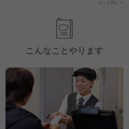
もっと読む
・従業員食事補助制度（勤務時に50％オフで食事可
能）
・産休、育休制度（取得率：女性100％、男性
56.5％）
・ストックオプション制度（入社2年目以降の社員に
付与※条件あり）
こんなことやります
【豊富な研修制度で安心！】
未経験の方でも安心してスタートできるように、新入
社員研修は約1か月半しっかり実施します。社会人基
礎スキルを習得をできるだけでなく、店舗配属前に店
舗研修も実施します。
配属後も、フォローアップ研修や工場農場視察、役職
別研修、海外研修、外部研修など様々な研修があるの
で、着実に成長をしていくことが可能です。
サイゼリヤでは、社員一人ひとりの成長を支援し、目
標を持って働くことができる環境を整えています。