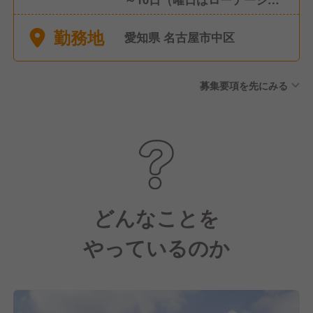
ン制） ■年間休日116日 ■年次
勤務地
有給休暇 入社6ヶ月後10日
愛知県 名古屋市中区
（最大20日） ■年2回の4連休
制度 ■産前産後休暇 ■傷病有
募集要項を先にみる
給休暇 ■介護休暇/子の看護休
暇 ■育児休業制度 ■育児期間
中（小学校3年生まで。事情に
応じて最長小学校6年生まで）
の時短勤務制度 ■深夜勤務免
除制度
どんなことを
やっているのか