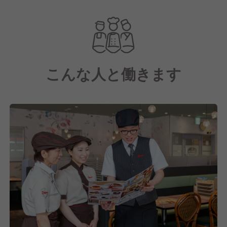
また、レストラン事業だけでなく、生産、調達、加
工、物流も自社で行うビジネスモデルによって高品質
かつ低価格な商品をお客様に提供することを実現して
います。
こんな人と働きます
「日々の価値ある食事の提案と挑戦」を経営理念に掲
げ、
日常生活の中で気軽にご利用いただけるよう、おいし
さ、健康、リーズナブルへの挑戦を続けています。
お客様一人ひとりが、ライフスタイルに合わせた食の
選択を行うことで、食を通して豊かさを提供していま
す。
食を通じて社会貢献をしたい方、私たちと共に成長し
ていきませんか？