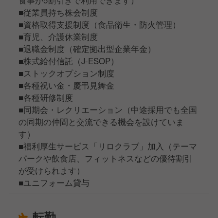
食事が5割引きで利用できます）
■従業員持ち株会制度
■資格取得支援制度（食品衛生・防火管理）
■育児、介護休業制度
■退職金制度（確定拠出型企業年金）
■株式給付信託（J-ESOP）
■ストックオプション制度
■各種祝い金・慶弔見舞金
■各種研修制度
■同期会・レクリエーション（中途採用でも全国
の同期の仲間と交流できる機会を設けていま
す）
■福利厚生サービス「リロクラブ」加入（テーマ
パークや飲食店、フィットネスなどの優待割引
が受けられます）
■ユニフォーム貸与
転勤