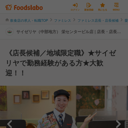
ログイン
新規登録
気になる
MENU
飲食店の求人・転職TOP
ファミレス
ファミレス店長・店長候補
サイゼリヤ（中部地方） 栄センタービル店 | 店長・店長候
補の転職・求人情報
《店長候補／地域限定職》★サイゼ
リヤで勤務経験がある方★大歓
迎！！