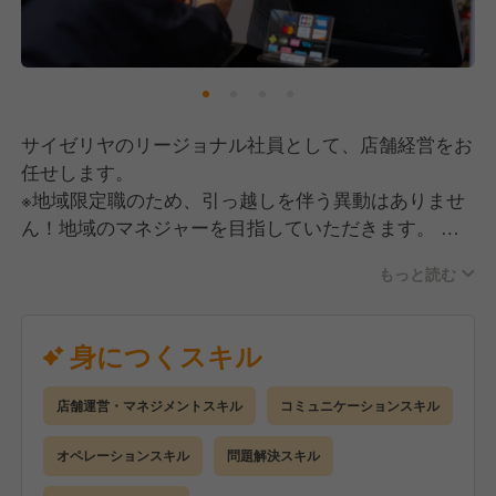
【愛され続ける自社商品の魅力】
当社では、食材の生産から加工、物流、提供まで自社
で行う「製造直販業」を取り入れています。
リーズナブルな価格でより良いものをお客様にお届け
するべく、日々安全と品質を追求。
サイゼリヤのリージョナル社員として、店舗経営をお
多くの方に毎日食べても飽きない、健康的なイタリア
任せします。
料理を楽しんでいただけるよう、今後も成長を続けて
※地域限定職のため、引っ越しを伴う異動はありませ
いきます。
ん！地域のマネジャーを目指していただきます。
もっと読む
★勤務経験（アルバイトも含む）をお持ちの方、大歓
迎！！
学生時代に働いていた。正社員として以前勤務して
身につくスキル
いたなど
もう一度サイゼリヤでキャリアを歩みたい！そんな
店舗運営・マネジメントスキル
コミュニケーションスキル
方をお待ちしております。
オペレーションスキル
問題解決スキル
《入社後の流れ》