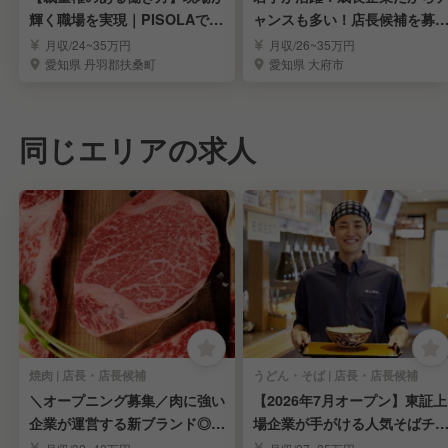
輝く職場を実現｜PISOLAで店
ャンスも多い！店長候補を募
長候補募集
集！
月収/24~35万円
月収/26~35万円
愛知県 丹羽郡扶桑町
愛知県 大府市
同じエリアの求人
焼肉 | 店長・店長候補
うどん・そば | 店長・店長候補
＼オープニング募集／肉に強い
【2026年7月オープン】東証上
企業が運営する新ブランド◎頑
場企業が手がける人気そばチ
張りが収入に直結！
ーン