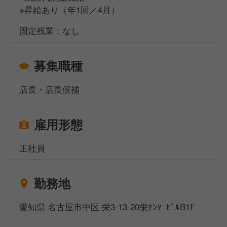
様々な経験を通して、課題解決能力を高めることがで
※昇給あり（年1回／4月）
きます。
固定残業：なし
▼入社9年目以降▼
経営者の視点に立ち、自ら課題解決に取り組んでいた
募集職種
だきます。
店長・店長候補
雇用形態
正社員
勤務地
愛知県 名古屋市中区 栄3-13-20栄ｾﾝﾀｰﾋﾞﾙB1F