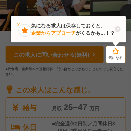
気になる求人は保存しておくと、
企業からアプローチ
がくるかも...！？
この求人に問い合わせる(無料)
気になる
気になる
※飲食店・企業等への直接応募・問い合わせではありませんのでご安心くだ
さい。
この求人はこんな感じ。
給与
25~47
月収
万円
■完全週休2日制／月間休日8
休日
～10日（曜日はローテーショ