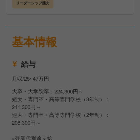
▼入社1年目▼
リーダーシップ能力
新人研修を経て店舗配属後、マニュアルに沿ってオペ
レーションを習得します。
接客や調理の経験を重ね、食を通して豊かさを提供す
る経営の本質を学びます。
基本情報
▼入社2年目以降▼
ストアマネジャートレーニーとして、店舗運営責任者
給与
を担います。
店舗運営業務をはじめ、人材育成や売上管理、食材管
月収/25~47万円
理などを実施します。
上長との定期的な面談やトレーニングを経て、店舗経
大卒・大学院卒：224,300円～
営のスキルを磨いていきましょう。
短大・専門卒・高等専門学校（3年制）：
211,300円～
▼入社4年目以降▼
短大・専門卒・高等専門学校（2年制）：
ストアマネジャーとして、店舗の経営を担います。
208,300円～
店舗運営の経験を活かし、新店舗の立ち上げや他部署
の業務に携わるチャンスがあります。
※残業代別途支給