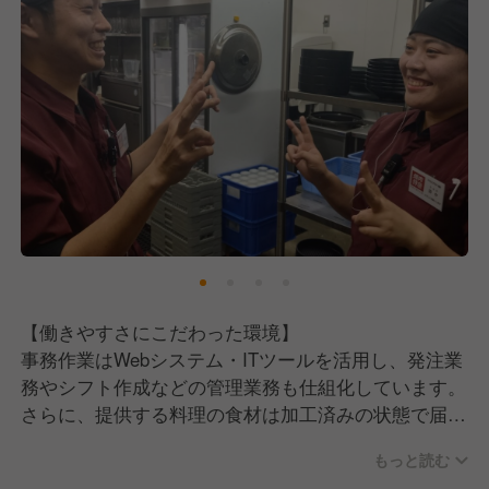
【働きやすさにこだわった環境】
事務作業はWebシステム・ITツールを活用し、発注業
務やシフト作成などの管理業務も仕組化しています。
さらに、提供する料理の食材は加工済みの状態で届く
ため、難しい調理業務はありません！
もっと読む
経験が浅い方でも安心してご活躍いただける環境で