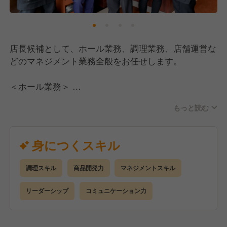
店長候補として、ホール業務、調理業務、店舗運営な
どのマネジメント業務全般をお任せします。
＜ホール業務＞
・お出迎え、お見送りまでの接客業務全般
もっと読む
＜調理業務＞
・仕込みからスタンバイ
身につくスキル
・商品作成
・清掃 など
調理スキル
商品開発力
マネジメントスキル
＜店舗運営＞
リーダーシップ
コミュニケーション力
・管理業務（仕入れ、シフト作成、発注、レジ締め）
・スタッフの採用、教育、評価
・イベント企画、メニュー企画などの立案