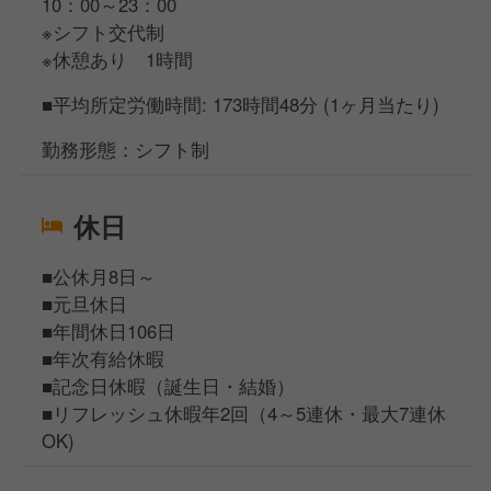
10：00～23：00
※シフト交代制
※休憩あり 1時間
■平均所定労働時間: 173時間48分 (1ヶ月当たり)
勤務形態：シフト制
休日
■公休月8日～
■元旦休日
■年間休日106日
■年次有給休暇
■記念日休暇（誕生日・結婚）
■リフレッシュ休暇年2回（4～5連休・最大7連休
OK)