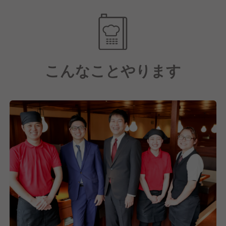
す。
【ワークライフバランス重視】
年間休日106日で最大7連休OKのリフレッシュ休暇も
年2回！
こんなことやります
住宅手当や家族手当はもちろん、研修制度や資格支援
制度も完備しているので、 プライベートも仕事もど
ちらも大切にできる環境です。
【キャリアアップできる】
今後はさらなる新規出店を予定しており、将来的には
海外出店も視野に入れています。
その分新しいポストが生まれてきますので、上のポジ
ションがつまることはなく、やる気と努力次第でステ
ップアップできます。