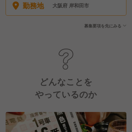
勤務地
■リフレッシュ休暇年2回（4
大阪府 岸和田市
～5連休・最大7連休OK)
募集要項を先にみる
どんなことを
やっているのか