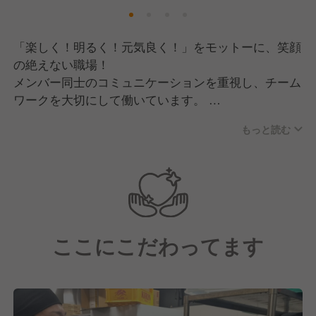
「楽しく！明るく！元気良く！」をモットーに、笑顔
の絶えない職場！
メンバー同士のコミュニケーションを重視し、チーム
ワークを大切にして働いています。
もっと読む
店長は「駅長」と呼ばれ、駅長のコスチュームで店舗
を運営し、エンタメ空間をより演出しています！
また、当店では「社員ひとりの成長＝会社の成長」と
いう想いがあります。
現場で活躍するスタッフに寄り添い、働きやすい環境
ここにこだわってます
づくりを目指しています。
お店を通じて、私たちと一緒に成長していきません
か？