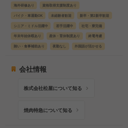
海外研修あり
資格取得支援制度あり
バイク・車通勤OK
未経験者歓迎
新卒・第2新卒歓迎
シニア・ミドル活躍中
若手活躍中
社宅・寮完備
年末年始休暇あり
産休・育休制度あり
終電考慮
賄い・食事補助あり
夜勤なし
外国語が活かせる
会社情報
株式会社松屋について知る
焼肉特急について知る