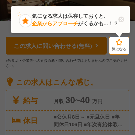
気になる求人は保存しておくと、
企業からアプローチ
がくるかも...！？
この求人に問い合わせる(無料)
気になる
気になる
※飲食店・企業等への直接応募・問い合わせではありませんのでご安心くだ
さい。
この求人はこんな感じ。
給与
30~40
月収
万円
■公休月8日～ ■元旦休日 ■年
休日
間休日106日 ■年次有給休暇 ■
記念日休暇（誕生日・結婚）