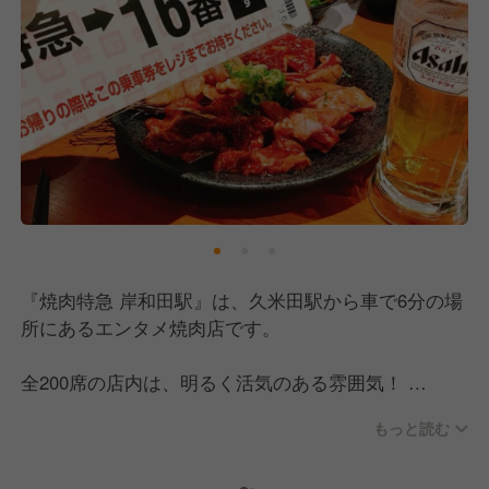
『焼肉特急 岸和田駅』は、久米田駅から車で6分の場
所にあるエンタメ焼肉店です。
全200席の店内は、明るく活気のある雰囲気！
回転寿司のように特急レーンで料理を提供する独自の
もっと読む
スタイルで、自慢の焼肉や一品料理をリーズナブルな
価格でご用意しています。