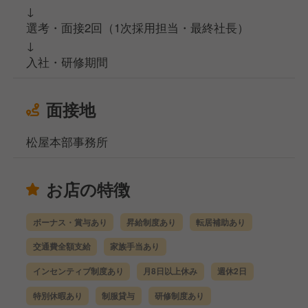
↓
選考・面接2回（1次採用担当・最終社長）
↓
入社・研修期間
面接地
松屋本部事務所
お店の特徴
ボーナス・賞与あり
昇給制度あり
転居補助あり
交通費全額支給
家族手当あり
インセンティブ制度あり
月8日以上休み
週休2日
特別休暇あり
制服貸与
研修制度あり