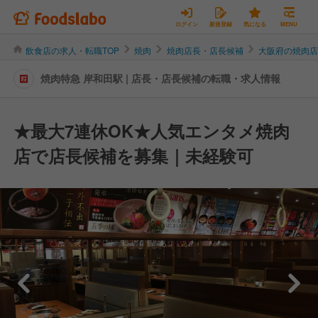
ログイン
新規登録
気になる
MENU
飲食店の求人・転職TOP
焼肉
焼肉店長・店長候補
大阪府の焼肉
焼肉特急 岸和田駅 | 店長・店長候補の転職・求人情報
★最大7連休OK★人気エンタメ焼肉
店で店長候補を募集｜未経験可