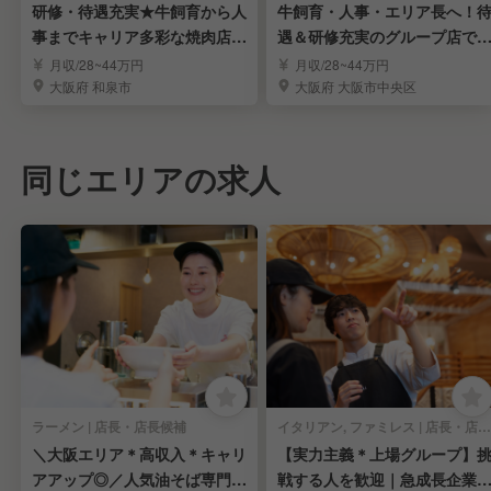
研修・待遇充実★牛飼育から人
牛飼育・人事・エリア長へ！
事までキャリア多彩な焼肉店の
遇＆研修充実のグループ店で
店長候補募集
店長・店長候補
月収/28~44万円
月収/28~44万円
大阪府 和泉市
大阪府 大阪市中央区
同じエリアの求人
ラーメン | 店長・店長候補
イタリアン, ファミレス | 店長・店長候補
＼大阪エリア＊高収入＊キャリ
【実力主義＊上場グループ】
アアップ◎／人気油そば専門店
戦する人を歓迎｜急成長企業