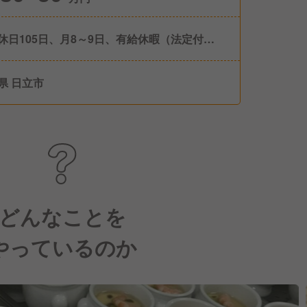
休日105日、月8～9日、有給休暇（法定付
、産休・育児休職
県 日立市
どんなことを
やっているのか