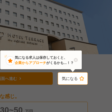
気になる求人は保存しておくと、
企業からアプローチ
がくるかも...！？
画面へ進む
気になる
気になる
な感じ。
30~50
万円