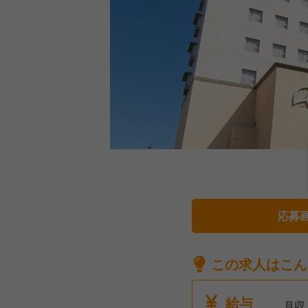
応募
この求人はこん
給与
月収