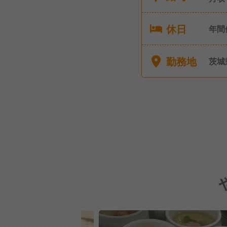
休日
年間
与）
勤務地
茨城