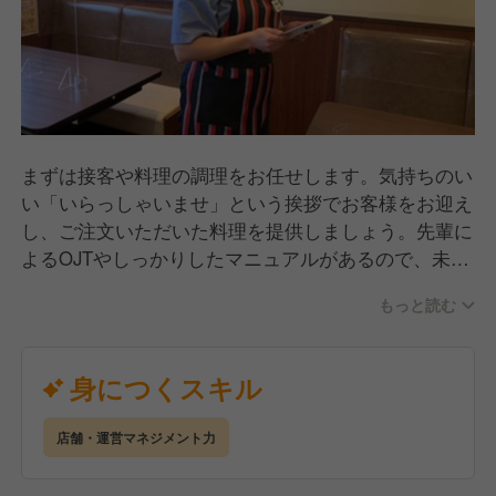
まずは接客や料理の調理をお任せします。気持ちのい
い「いらっしゃいませ」という挨拶でお客様をお迎え
し、ご注文いただいた料理を提供しましょう。先輩に
よるOJTやしっかりしたマニュアルがあるので、未経
験の方でも安心してスタートできますよ。接客や調理
もっと読む
などを覚えたら、徐々に店舗運営に関する業務も覚え
ていきましょう。売上管理、食材・備品発注、アルバ
イトの採用・育成、シフト管理などをお任せします。
身につくスキル
店舗・運営マネジメント力