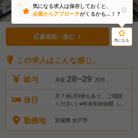
気になる求人は保存しておくと、
企業からアプローチ
がくるかも...！？
応募画面へ進む
気になる
気になる
この求人はこんな感じ。
給与
28~29
月収
万円
月７休(月9休もあり。ご相談
休日
ください) ■年末年始休暇（12
月31日～1月1日はお休みで
勤務地
す。※一部店舗除く） ■有給休
茨城県 水戸市
暇 ■慶弔休暇 ■産前・産後休
暇 ■育児休暇