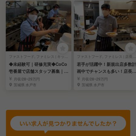
ファストフード, ファミレス | キッチンスタッフ
ファストフード, ファミレス | 店長・店長候補
◆未経験可｜研修充実◆CoCo
若手が活躍中！新規出店多数
壱番屋で店舗スタッフ募集｜や
画中でチャンスも多い！店長
りがい◎
補を募集！！
月収/28~29万円
月収/28~29万円
茨城県 水戸市
茨城県 水戸市