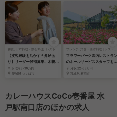
和食, 日本料理・懐石料理 | レストランサービス・ホールスタッフ
フレンチ, 洋食・西洋料理 | レストランサービス・ホールスタッフ
【接客経験を活かす＊昇給あ
フラワーパーク園内レストラ
り】リーダー候補募集。木曽路
のホールサービススタッフを
でキャリア形成
集
月収/23~30万円
月収/22~33万円
茨城県 つくば市
茨城県 石岡市
カレーハウスCoCo壱番屋 水
戸駅南口店のほかの求人