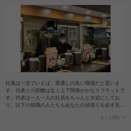
社風は一言でいえば、風通しの良い職場だと思いま
す。代表との距離は近く上下関係がかなりフラットで
す。代表は一人一人の社員をちゃんと大切にしてお
り、以下の役職の人たちもあなたの頑張りを必ず見つ
けてくれます。店舗のアルバイトさんも合わせると全
もっと読む
体ではかなりの人数になりますが、そんな賑やかメン
バーが日々切磋琢磨しているところです。残業時間や