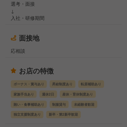
選考・面接
↓
入社・研修期間
面接地
応相談
お店の特徴
ボーナス・賞与あり
昇給制度あり
転居補助あり
家族手当あり
週休2日
産休・育休制度あり
賄い・食事補助あり
制服貸与
未経験者歓迎
独立支援制度あり
新卒・第2新卒歓迎