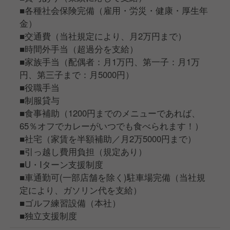
■各種社会保険完備（雇用・労災・健康・厚生年
金）
■交通費（当社規定により、月2万円まで）
■時間外手当（超過分を支給）
■家族手当（配偶者：月1万円、第一子：月1万
円、第三子まで：月5000円）
■役職手当
■制服貸与
■食事補助（1200円までのメニューであれば、
65％オフでカレーがいつでも食べられます！）
■社宅（家賃を半額補助／月2万5000円まで）
■引っ越し費用負担（規定あり）
■U・Iターン支援制度
■車通勤可(一部店舗を除く)駐車場完備（当社規
定により、ガソリン代を支給）
■ゴルフ練習設備（本社）
■独立支援制度