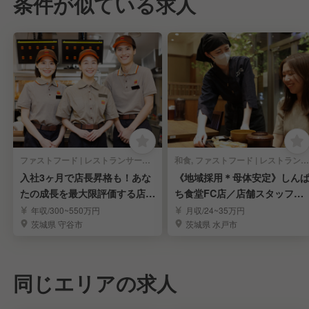
条件が似ている求人
ファストフード | レストランサービス・ホールスタッフ
和食, ファストフード | レストランサービス・ホールスタッフ
入社3ヶ月で店長昇格も！あな
《地域採用＊母体安定》しん
たの成長を最大限評価する店舗
ち食堂FC店／店舗スタッフ募
運営
集／母体安定
年収/300~550万円
月収/24~35万円
茨城県 守谷市
茨城県 水戸市
同じエリアの求人