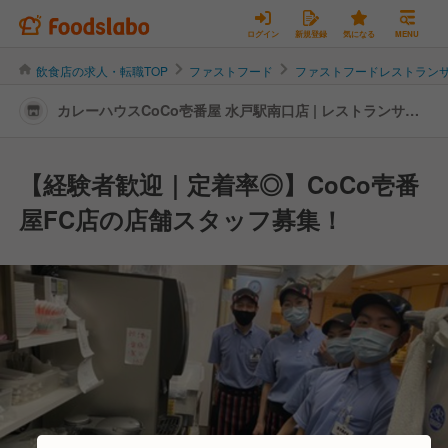
ログイン
新規登録
気になる
MENU
飲食店の求人・転職TOP
ファストフード
ファストフードレストラン
カレーハウスCoCo壱番屋 水戸駅南口店 | レストランサー
ビス・ホールスタッフの転職・求人情報
【経験者歓迎｜定着率◎】CoCo壱番
屋FC店の店舗スタッフ募集！