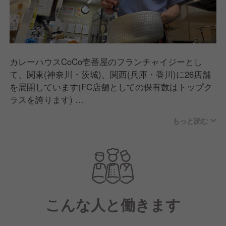
カレーハウスCoCo壱番屋のフランチャイジーとし
て、関東(神奈川・茨城)、関西(兵庫・香川)に26店舗
を展開しています(FC店舗としての保有数はトップク
ラスを誇ります)
今後もますます店舗数を拡大、またココイチ以外の他
もっと読む
業態も発展させていきたいと考えているため、積極的
に人材を採用していく方針です。
こんな人と働きます