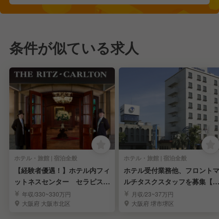
条件が似ている求人
ホテル・旅館 | 宿泊全般
ホテル・旅館 | 宿泊全般
【経験者優遇！】ホテル内フィ
ホテル受付業務他、フロント
ットネスセンター セラピスト
ルチタスクスタッフを募集【
募集！
験者歓迎】
年収/330~330万円
月収/23~37万円
大阪府 大阪市北区
大阪府 堺市堺区