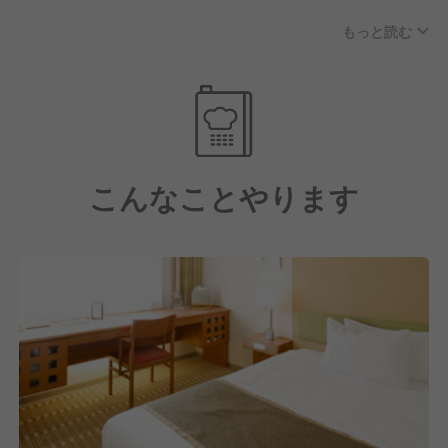
■住宅手当など各種手当あり！
もっと読む
■退職金制度など福利厚生充実！
■月給24万円以上(ご経験により優遇します)
■残業手当・深夜手当全額別途支給
■賞与年2回※業績により支給
男女比：2：3
こんなことやります
スタッフ数：32（アルバイト含む）
正社員平均年齢：32歳