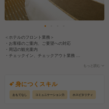
＜ホテルのフロント業務＞
・お客様のご案内、ご要望への対応
・周辺の観光案内
・チェックイン、チェックアウト業務
・電話・メール応対
もっと読む
・予約受付
・PCへのデータ入力（ホテルシステムはNEHOPSを
使用しています。
身につくスキル
NEHOPS未経験の方には丁寧にお教えします。）
・売上管理
おもてなし
コミュニケーション力
ホスピタリティ
・朝食及びランチのサービスもあり
・その他ホテル運営にかかわる業務全般