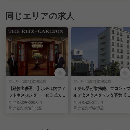
同じエリアの求人
ホテル・旅館 | 宿泊全般
ホテル・旅館 | 宿泊全般
【経験者優遇！】ホテル内フィ
ホテル受付業務他、フロント
ットネスセンター セラピスト
ルチタスクスタッフを募集【
募集！
験者歓迎】
年収/330~330万円
月収/23~37万円
大阪府 大阪市北区
大阪府 堺市堺区