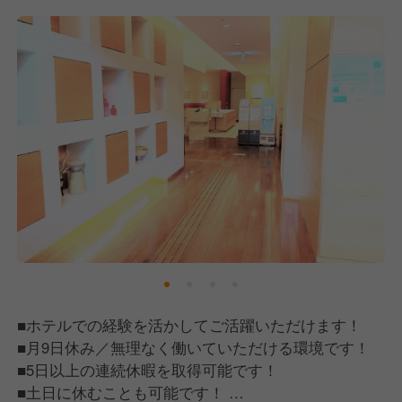
・お客様のご案内、ご要望への対応
・周辺の観光案内
・チェックイン、チェックアウト業務
・電話・メール応対
・予約受付
・PCへのデータ入力（ホテルシステムはNEHOPSを
使用しています。
（NEHOPS未経験の方には丁寧にお教えします。）
・売上管理
・朝食及びランチのサービスもあり
・その他ホテル運営にかかわる業務全般
■ホテルでの経験を活かしてご活躍いただけます！
■月9日休み／無理なく働いていただける環境です！
■5日以上の連続休暇を取得可能です！
■土日に休むことも可能です！