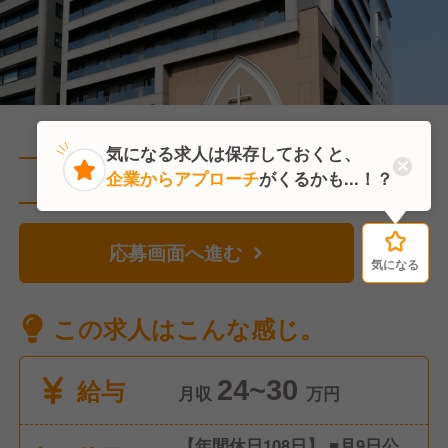
気になる求人は保存しておくと、
企業からアプローチ
がくるかも...！？
直近11人がこの求人を検討中
応募画面へ進む
気になる
気になる
この求人はこんな感じ。
給与
24~30
月収
万円
【年間休日108日】 ■月9日公