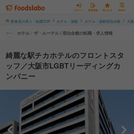
ログイン
新規登録
気になる
MENU
飲食店の求人・転職TOP
ホテル・旅館
ホテル・旅館宿泊全般
大
ホテル・ザ・ルーテル | 宿泊全般の転職・求人情報
綺麗な駅チカホテルのフロントスタ
ッフ／大阪市LGBTリーディングカ
ンパニー