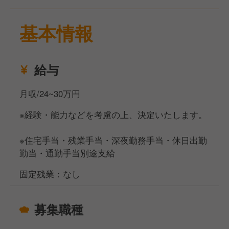
リピーターも多い朝食ビュッフェでは、大阪産(おお
基本情報
さかもん)食材にもこだわった60種類以上の豊富なお
料理をご用意してお客様の素敵な1日のスタートをサ
ポートしていただきます。
給与
【様々なキャリアパスをご用意！】
フロントスタッフからスタートし、
月収/24~30万円
主任、副支配人、支配人へ・・・
※経験・能力などを考慮の上、決定いたします。
また、ホテル運営会社ならでは、の、本社にて新規開
発やリニューアル案件など幅広く成長していけます！
※住宅手当・残業手当・深夜勤務手当・休日出勤
勤当・通勤手当別途支給
固定残業：なし
募集職種