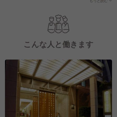
もっと読む
ドにワインカラー・淡いグリーン・小麦色を基調とし
たこころ休まる快適な空間をご提供いたします。
20代・30代のスタッフが中心となって美味しい料理
と元気で活気のあるサービスで、最高のおもてなしを
ご提供しております。
こんな人と働きます
私たちは、LGBTQをはじめとする多様な人材が互い
に認め合い
共に育むことが大切だと考えています。
私たちは今後も多様性と包摂性を大切にする取り組み
を推進し社員一人ひとりが自信と誇りを持って働ける
未来をともに創り上げてまいります。
2025年、ホテル・ザ・ルーテルでは、大阪市LGBTリ
ーディングカンパニー認証で、
三つ星認証(★★★)を取得いたしました。
☆🌈✳