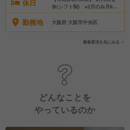
休日
休(シフト制) ※2月のみ月8日
休 ■有給休暇／社内規定に基
勤務地
づき10日～20日 ■慶弔休暇 ■
大阪府 大阪市中央区
産前・産後休暇(取得実績あ
り) ■育児休暇(取得実績あり)
募集要項を先にみる
■介護休暇(取得実績あり) ■そ
の他
どんなことを
やっているのか