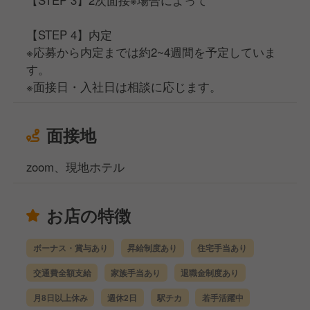
【STEP 3】2次面接※場合によって
【STEP 4】内定
※応募から内定までは約2~4週間を予定していま
す。
※面接日・入社日は相談に応じます。
面接地
zoom、現地ホテル
お店の特徴
ボーナス・賞与あり
昇給制度あり
住宅手当あり
交通費全額支給
家族手当あり
退職金制度あり
月8日以上休み
週休2日
駅チカ
若手活躍中