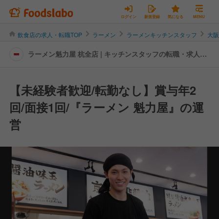
ログイン
新規登録
気になる
MENU
飲食店の求人・転職TOP
ラーメン
ラーメンキッチンスタッフ
大
ラーメン魁力屋 杭全店 | キッチンスタッフの転職・求人情
報
【未経験者歓迎/転勤なし】賞与年2
回/面接1回/『ラーメン 魁力屋』の運
営