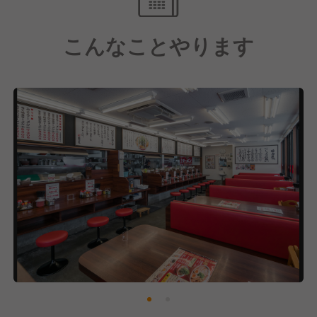
は、ずっと接客にこだわってきた成果だと思っていま
す。
こんなことやります
「魁力屋がないと困る」
「魁力屋が近くにできて良かった！」
苦しい時期にも粘り強く新規出店を続けてこれたの
は、こうしたお客さまの声があったからです。そんな
嬉しい声をさらに増やし、社員のみなさんがより活躍
し自己実現できる場所を作るためにも、全国700店舗
は必ず実現させます。100年続く外食企業を目指し
て、これからの魁力屋を一緒に作ってくれる方とお会
いできることを楽しみにしています。