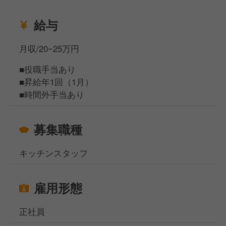
日次店舗運営業務の正しい知識を備え、勤務する時間
給与
帯の業務を担当
▲
月収/20~25万円
□リーダー（入社3カ月目途）
店舗内の全ポジションの見本として、スタッフやパー
■役職手当あり
ト・アルバイトの方の育成を担当
■昇給年1回（1月）
▲
■時間外手当あり
□スタッフ
約3カ月の研修期間で、店舗内の全ポジションを経験
募集職種
＜総合職（転勤あり）になれば、S店長以上も目指せ
ます＞
キッチンスタッフ
年1回実施される適性試験に合格すると、エリアマネ
ジャーや営業部長、本社管理部門などのポジションに
雇用形態
も挑戦できる「総合職」へ転換となります。
正社員
──────────
★ 具体的な仕事内容