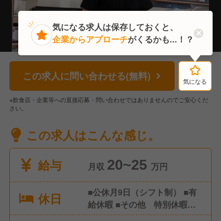
気になる求人は保存しておくと、
企業からアプローチ
がくるかも...！？
この求人に問い合わせる(無料)
気になる
気になる
※飲食店・企業等への直接応募・問い合わせではありませんのでご安心くだ
さい。
この求人はこんな感じ。
給与
20~25
月収
万円
■公休月9日（シフト制） ■有
休日
給休暇 ■その他 特別休暇な
ど ※年間休日107日