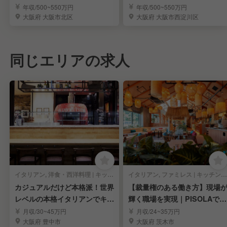
店長・幹部多数！
収800万狙えます
年収/500~550万円
年収/500~550万円
大阪府 大阪市北区
大阪府 大阪市西淀川区
同じエリアの求人
イタリアン, 洋食・西洋料理 | キッチンスタッフ
イタリアン, ファミレス | キッチンスタッフ
カジュアルだけど本格派！世界
【裁量権のある働き方】現場
レベルの本格イタリアンでキッ
輝く職場を実現｜PISOLAで料
チンスタッフ募集！
理長候補募集
月収/30~45万円
月収/24~35万円
大阪府 豊中市
大阪府 茨木市