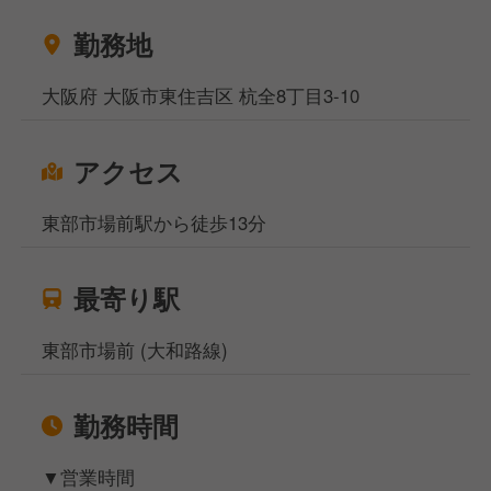
──────────
勤務地
■接客業務
■ラーメンやサイドメニューの調理業務
大阪府 大阪市東住吉区 杭全8丁目3-10
■スタッフのマネジメント、店舗運営業務 など
提供するラーメンや焼き飯の味付けなども店内で全て
アクセス
行っています。基本的な仕事からスタートし、徐々に
魁力屋ならではのやり方を覚えていってください。
東部市場前駅から徒歩13分
最寄り駅
東部市場前 (大和路線)
勤務時間
▼営業時間