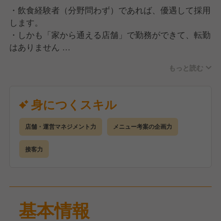
・飲食経験者（分野問わず）であれば、優遇して採用
します。
・しかも「家から通える店舗」で勤務ができて、転勤
はありません
もっと読む
＜キャリアステップイメージ ※（）内は未経験入社
者の昇格目安期間＞
□S店長
身につくスキル
店長業務に加え、大型店・QSC（クオリティ・サー
ビス・クリンリネス）モデル店・複数店舗管理店長な
店舗・運営マネジメント力
メニュー考案の企画力
ど通常の店舗とは異なる任務も担当
▲
接客力
■店長（入社1年半～） ※今回の採用はここからスタ
ート！※
数値コントロールやマネジメントなど、店舗運営に関
わるあらゆる業務を担当
基本情報
▲
□時間帯責任者（入社1年目途）