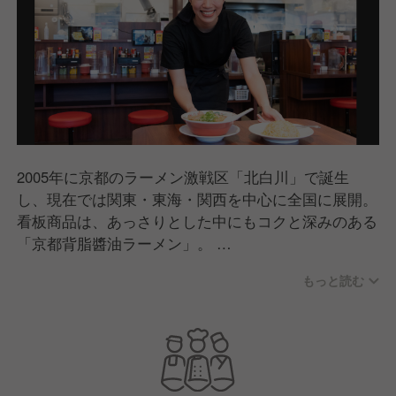
2005年に京都のラーメン激戦区「北白川」で誕生
し、現在では関東・東海・関西を中心に全国に展開。
看板商品は、あっさりとした中にもコクと深みのある
「京都背脂醬油ラーメン」。
老若男女問わずたくさんの方に食べていただけるどこ
もっと読む
か懐かしいラーメンとして支持をいただいています。
また郊外型店舗では駐車場・ボックス席もご用意して
おり、お子さま連れのお客様にも心地よくご利用いた
だける店舗づくりを行っています。