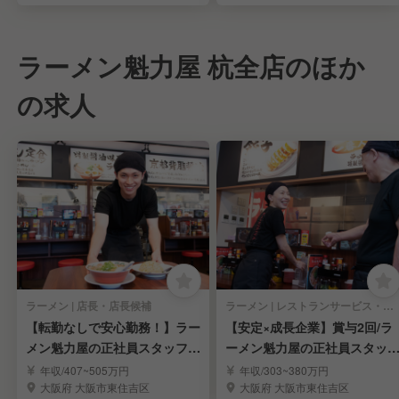
ラーメン魁力屋 杭全店のほか
の求人
ラーメン | 店長・店長候補
ラーメン | レストランサービス・ホールスタッフ
【転勤なしで安心勤務！】ラー
【安定×成長企業】賞与2回/ラ
メン魁力屋の正社員スタッフ募
ーメン魁力屋の正社員スタッ
集！
募集！
年収/407~505万円
年収/303~380万円
大阪府 大阪市東住吉区
大阪府 大阪市東住吉区