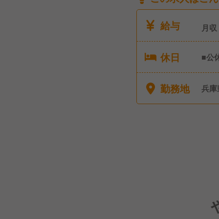
給与
月収
休日
■公
舗に
産後
勤務地
兵庫
など