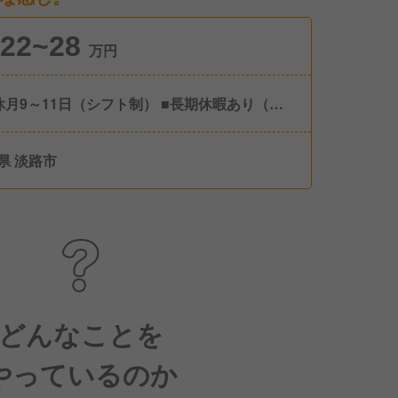
22~28
万円
休月9～11日（シフト制） ■長期休暇あり（店
よって異なる） ■有給休暇 ■慶弔休暇 ■産前・
休暇 ■育児休暇 ■介護休暇 ■その他 特別休暇
県 淡路市
 ※年間休日123日
どんなことを
やっているのか