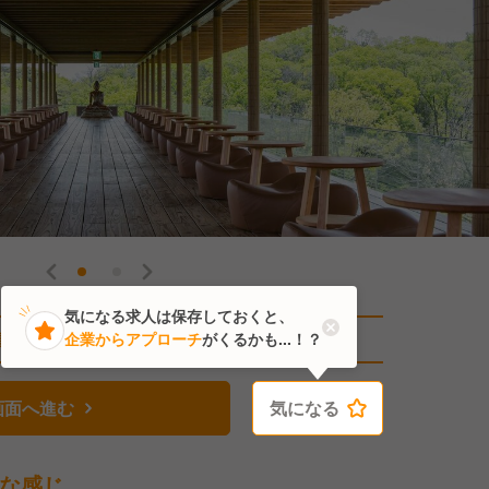
気になる求人は保存しておくと、
直近4人がこの求人を検討中
企業からアプローチ
がくるかも...！？
画面へ進む
気になる
気になる
な感じ。