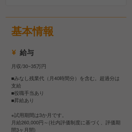
日々のお昼ご飯だから「飽き」を抑制し、「楽しみ」
をご提供！
基本情報
お昼ご飯のひとときが一日の中で、これまで以上に
「楽しみの時間」になれるよう、そして午後からの活
力の源に、働く方に「楽しみ」と「健康」をお届けし
ましょう。
給与
月収/30~35万円
■みなし残業代（月40時間分）を含む。超過分は
支給
■役職手当あり
■昇給あり
※試用期間は3か月です。
月給260,000円～(社内評価制度に基づく、評価期
間3ヶ月間)