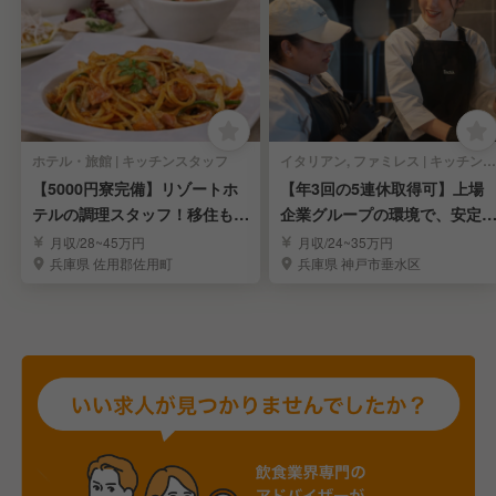
ホテル・旅館 | キッチンスタッフ
イタリアン, ファミレス | キッチンスタッフ
【5000円寮完備】リゾートホ
【年3回の5連休取得可】上場
テルの調理スタッフ！移住も大
企業グループの環境で、安定
歓迎！
たキャリアアップ！
月収/28~45万円
月収/24~35万円
兵庫県 佐用郡佐用町
兵庫県 神戸市垂水区