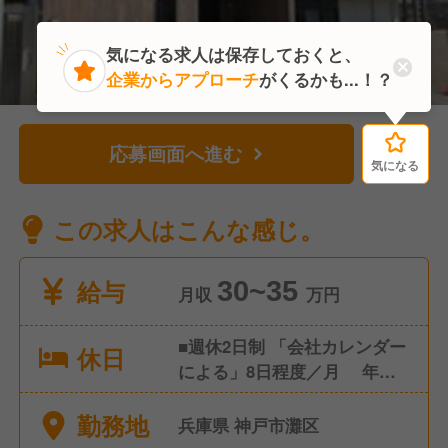
気になる求人は保存しておくと、
企業からアプローチ
がくるかも...！？
応募画面へ進む
気になる
気になる
この求人はこんな感じ。
給与
30~35
月収
万円
■週休2日制 「会社カレンダー
休日
による」8日程度／月 年間
95日 ■有給休暇
勤務地
兵庫県 神戸市灘区