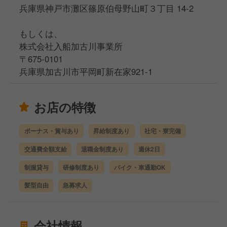
兵庫県神戸市灘区篠原伯母野山町３丁目 14-2
もしくは、
株式会社入船加古川事業所
〒675-0101
兵庫県加古川市平岡町新在家921-1
お店の特徴
ボーナス・賞与あり
昇給制度あり
社宅・寮完備
交通費全額支給
退職金制度あり
週休2日
制服貸与
研修制度あり
バイク・車通勤OK
髪型自由
急募求人
会社情報