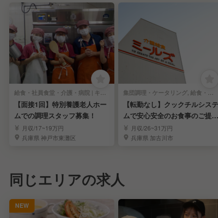
給食・社員食堂・介護・病院 | キッチンスタッフ
集団調理・ケータリング, 給食・社員食堂・介護・病院 | キッチンスタッフ
【面接1回】特別養護老人ホー
【転勤なし】クックチルシス
ムでの調理スタッフ募集！
ムで安心安全のお食事のご提
供。調理責任者募集
月収/17~19万円
月収/26~31万円
兵庫県 神戸市東灘区
兵庫県 加古川市
同じエリアの求人
NEW