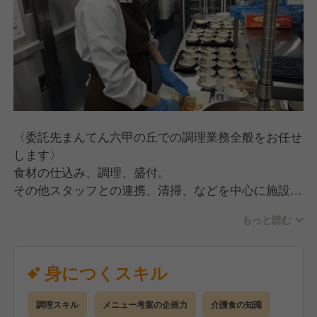
〈委託先まんてん六甲の丘での調理業務全般をお任せ
します〉
食材の仕込み、調理、盛付。
その他スタッフとの連携、清掃、などを中心に施設内
の調業務をお願いします。
もっと読む
食事提供のみで、介護の仕事はございません。
レシピ等は当社栄養士によって考えられているので調
身につくスキル
理作業がメインで安心して始められます。
レパートリー豊富で毎日違うメニューなので飽きもこ
調理スキル
メニュー考案の企画力
介護食の知識
ず調理できますよ♪