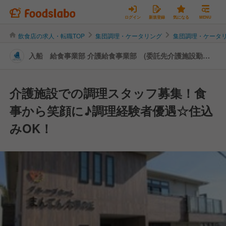
ログイン
新規登録
気になる
MENU
飲食店の求人・転職TOP
集団調理・ケータリング
集団調理・ケータ
入船 給食事業部 介護給食事業部 (委託先介護施設勤務)
| キッチンスタッフの転職・求人情報
介護施設での調理スタッフ募集！食
事から笑顔に♪調理経験者優遇☆住込
みOK！