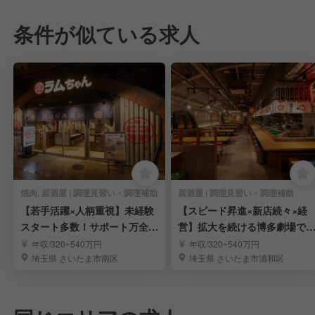
条件が似ている求人
焼肉, 居酒屋 | 調理見習い・調理補助
居酒屋 | 調理見習い・調理補助
【若手活躍×人柄重視】未経験
【スピード昇進×新店続々×経
スタート多数！サポート万全の
営】拡大を続ける博多劇場で
調理見習い募集★
ストを掴み取れ
年収/320~540万円
年収/320~540万円
埼玉県 さいたま市南区
埼玉県 さいたま市浦和区