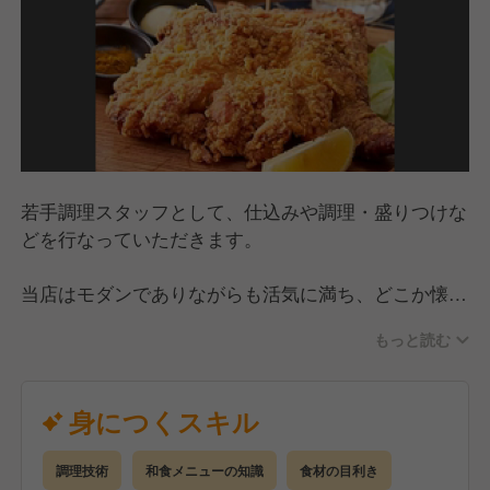
若手調理スタッフとして、仕込みや調理・盛りつけな
どを行なっていただきます。
当店はモダンでありながらも活気に満ち、どこか懐か
しさを感じる空間作りを目指しています。
もっと読む
経験が浅い方も先輩スタッフがしっかりサポートする
ので、安心してスタートできる職場です！
身につくスキル
調理技術
和食メニューの知識
食材の目利き