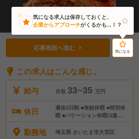
気になる求人は保存しておくと、
企業からアプローチ
がくるかも...！？
応募画面へ進む
気になる
気になる
この求人はこんな感じ。
給与
33~35
月収
万円
週休2日制 ■有給休暇 ■特別休
休日
暇 ■バケーション休暇(3連
休・5連休) ■年末年始休暇(4
勤務地
連休) ■バースデー休暇 ■失恋
埼玉県 さいたま市大宮区
休暇 ■離婚休暇 など