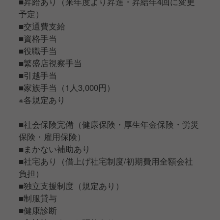
■昇給あり（来年度より昇進・昇給年4回に変更
予定）
■交通費支給
■資格手当
■役職手当
■繁盛店視察手当
■引越手当
■家族手当（1人3,000円）
※各規定あり
■社会保険完備（健康保険・厚生年金保険・労災
保険・雇用保険）
■まかない補助あり
■社宅あり（借上げ社宅制度/初期費用全額会社
負担）
■独立支援制度（規定あり）
■制服貸与
■健康診断