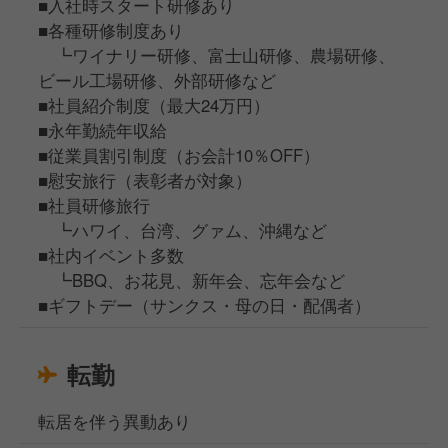
■入社時スタート研修あり
■各種研修制度あり
┗ワイナリー研修、富士山研修、農場研修、
ビール工場研修、外部研修など
■社員紹介制度（最大24万円）
■永年勤続年収給
■従業員割引制度（お会計10％OFF）
■慰安旅行（表彰者が対象）
■社員研修旅行
┗ハワイ、台湾、グァム、沖縄など
■社内イベント多数
┗BBQ、お花見、新年会、忘年会など
■ギフトデー（サンクス・母の日・配偶者）
転勤
転居を伴う異動あり