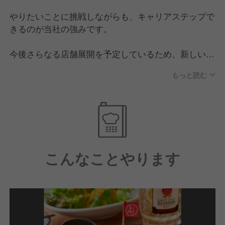
やりたいことに挑戦しながらも、キャリアステップで
きるのが当社の強みです。
今後さらなる店舗展開を予定しているため、新しいポ
ストが生まれやすく、ステップアップのチャンスが多
もっと読む
いのが特徴！
新店の出店ではメニュー開発から携わることができ、
経営のノウハウや店舗マネジメントなどもしっかりと
学べます。
また、昇給のチャンスは年4回もあるので、あなたの
こんなことやります
努力はしっかりとお給与に反映！
充実した福利厚生や月8から最大12日の休日の実施な
ど、社員が長期的に働きやすい環境を整えています。