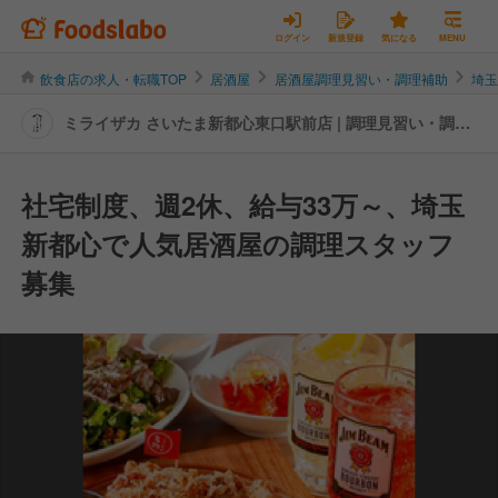
ログイン
新規登録
気になる
MENU
飲食店の求人・転職TOP
居酒屋
居酒屋調理見習い・調理補助
埼
ミライザカ さいたま新都心東口駅前店 | 調理見習い・調理
補助の転職・求人情報
社宅制度、週2休、給与33万～、埼玉
新都心で人気居酒屋の調理スタッフ
募集