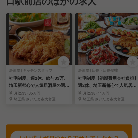
口駅前店のほかの求人
居酒屋 | キッチンスタッフ
居酒屋 | 店長・店長候補
社宅制度、週2休、給与33万、
社宅制度【初期費用会社負担
埼玉新都心で人気居酒屋の調理
週2休、埼玉新都心で人気居酒
スタッフ募集
屋の店長候補を募集
月収/33~35万円
月収/38~41万円
埼玉県 さいたま市大宮区
埼玉県 さいたま市大宮区