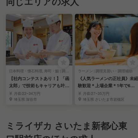
同じエリアの求人
日本料理・懐石料理, 寿司・鮨 | 調理見習い・調理補助
ラーメン | 調理見習い・調理補助
【社内コンテストあり！】「函
《人気ラーメンの正社員》未
太郎」で技術もキャリアも叶え
験歓迎＊上場企業＊1年で6万
る！積極募集中！
円昇給チャンスも！
月収/22~34万円
月収/27~35万円
埼玉県 深谷市
埼玉県 さいたま市岩槻区
ミライザカ さいたま新都心東