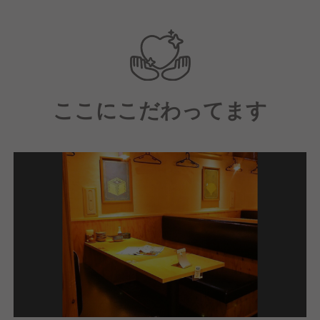
か困りごとがあってもフォローし合える関係。
スタッフ全員が本気で仕事を楽しみ、日々切磋琢磨し
ています。
＜こんな方は大歓迎です！＞
ここにこだわってます
・柔軟な思考でお店作りに参加してくれる方
・チームワークを大切に、仲間と協力して働くことが
できる方
・世の中にないものを提案していきたい方
・人と接し、人を喜ばせるのが好きな方
・キャリアアップしたいなど成長意欲のある方