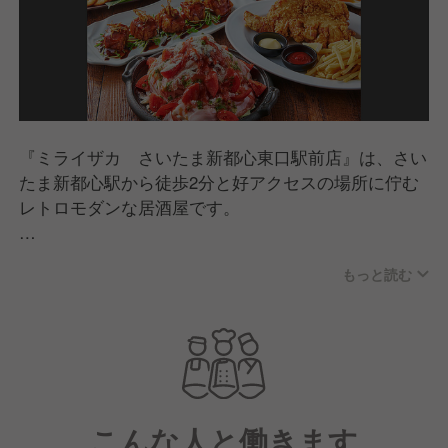
『ミライザカ さいたま新都心東口駅前店』は、さい
たま新都心駅から徒歩2分と好アクセスの場所に佇む
レトロモダンな居酒屋です。
料理は、清流若どりのモモ一本グローブ揚げや、農園
もっと読む
直送の旬の食材を用いたサラダ、さらには本マグロの
刺身やのっけ寿司の盛り合わせなど、幅広いメニュー
を展開しています。
また、季節限定のコースもご用意しており、リーズナ
ブルな価格でお客様にご満足いただけるような環境作
こんな人と働きます
りを心がけています！