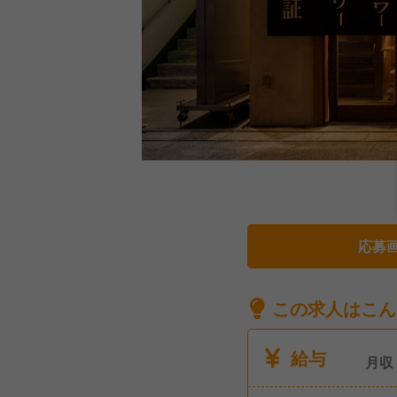
応募
この求人はこん
給与
月収