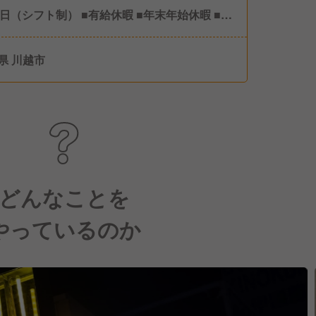
フト制） ■有給休暇 ■年末年始休暇 ■慶
暇
県 川越市
どんなことを
やっているのか