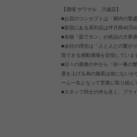
【酒場 サワマル 川越店】
■お店のコンセプトは「都内の繁
■新宿にある系列店は坪月商40万o
■名物「茹でタン」が絶品の大衆
■会社の理念は「人と人との繋が
現できる感動酒場を目指していま
■日々の業務の中から「街一番の
度を上げる為の施策は他にないか
ーム一丸となって営業に取り組ん
■スタッフ同士の仲も良く、プラ