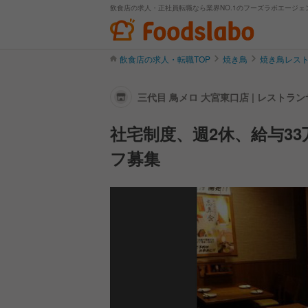
飲食店の求人・正社員転職なら業界NO.1のフーズラボエージェ
飲食店の求人・転職TOP
焼き鳥
焼き鳥レス
三代目 鳥メロ 大宮東口店 | レスト
社宅制度、週2休、給与3
フ募集