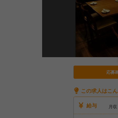
応募
この求人はこん
給与
月収