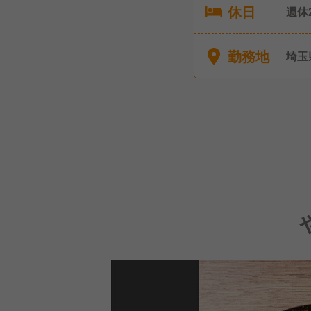
休日
週休
～29万円） ■有給休
暇(
勤務地
埼玉
ー休