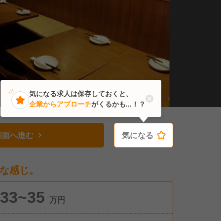
気になる求人は保存しておくと、
企業からアプローチ
がくるかも...！？
画面へ進む
気になる
気になる
な感じ。
33~35
万円