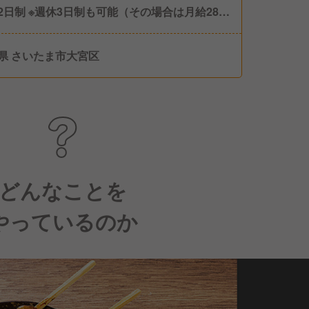
2日制 ※週休3日制も可能（その場合は月給28万
暇 ■特別休暇 ■バケーション休
3連休・5連休) ■年末年始休暇(4連休) ■バースデ
県 さいたま市大宮区
暇 ■失恋休暇 ■離婚休暇 など
どんなことを
やっているのか