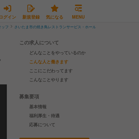
ログイン
新規登録
気になる
MENU
タッフ
さいたま市の焼き鳥レストランサービス・ホールスタッフ
さいたま市大
この求人について
どんなことをやっているのか
ッ
こんな人と働きます
ここにこだわってます
こんなことやります
募集要項
基本情報
福利厚生・待遇
応募について