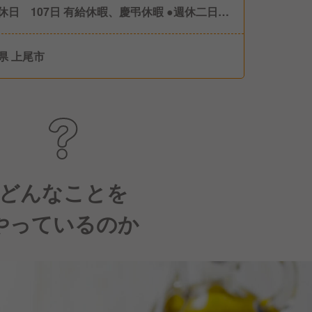
休日 107日 有給休暇、慶弔休暇 ●週休二日制
フト制） ●産前産後休暇（取得・復帰実績あ
 ●育児休暇（取得・復帰実績あり）
県 上尾市
どんなことを
やっているのか