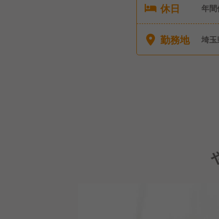
休日
年間
（シ
り）
勤務地
埼玉