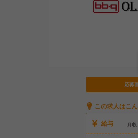
応募
この求人はこん
給与
月収