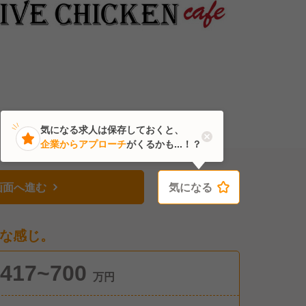
気になる求人は保存しておくと、
企業からアプローチ
がくるかも...！？
画面へ進む
気になる
気になる
な感じ。
417~700
万円