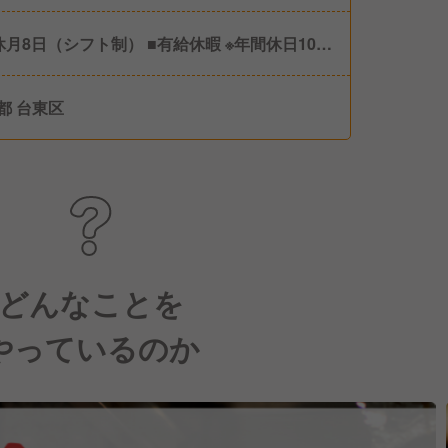
休月8日（シフト制） ■有給休暇 ※年間休日106
都 台東区
どんなことを
やっているのか