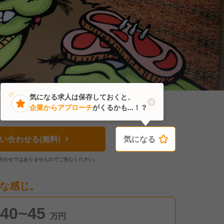
気になる求人は保存しておくと、
企業からアプローチ
がくるかも...！？
い合わせる(無料)
気になる
気になる
合わせではありませんのでご安心ください。
な感じ。
40~45
万円