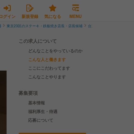
ログイン
新規登録
気になる
MENU
補
東京23区のステーキ・鉄板焼き店長・店長候補
台東区のステーキ・鉄板焼
この求人について
どんなことをやっているのか
こんな人と働きます
ここにこだわってます
こんなことやります
募集要項
基本情報
福利厚生・待遇
応募について