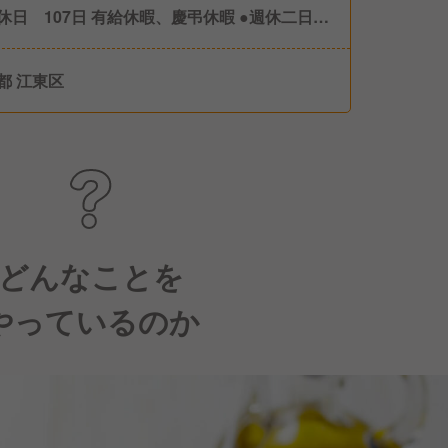
休日 107日 有給休暇、慶弔休暇 ●週休二日制
フト制） ●産前産後休暇（取得・復帰実績あ
 ●育児休暇（取得・復帰実績あり）
都 江東区
どんなことを
やっているのか