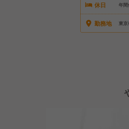
休日
年間
（シ
り）
勤務地
東京