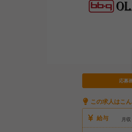
応募
この求人はこん
給与
月収