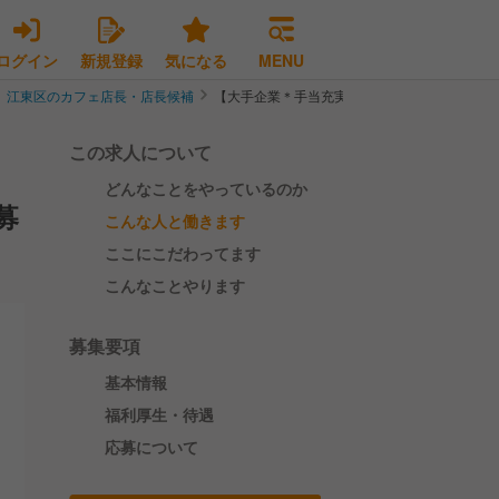
ログイン
新規登録
気になる
MENU
江東区のカフェ店長・店長候補
【大手企業＊手当充実】世界に展開する人気ブ
この求人について
どんなことをやっているのか
募
こんな人と働きます
ここにこだわってます
こんなことやります
募集要項
基本情報
福利厚生・待遇
応募について