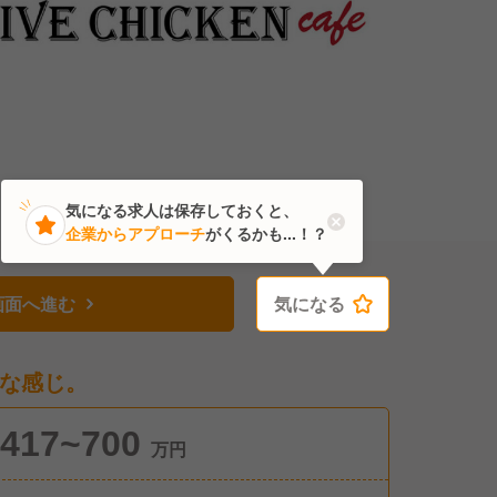
気になる求人は保存しておくと、
企業からアプローチ
がくるかも...！？
画面へ進む
気になる
気になる
な感じ。
417~700
万円