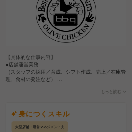
【具体的な仕事内容】
●店舗運営業務
（スタッフの採用／育成、シフト作成、売上／在庫管
理、食材の発注など）
●ホール・キッチン業務
もっと読む
（お客さま対応、ご案内、オーダー受付、料理、ドリ
ンクの提供、お会計、調理、仕込み、食器洗い）
【入社後の流れ】
身につくスキル
手厚い研修とサポート体制を完備しているので、店舗
運営の経験がない方でも安心してスタートできます。
大型店舗・運営マネジメント力
●座学研修（2日間）