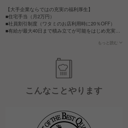
理部門やマーケティング・店舗開発等
【大手企業ならではの充実の福利厚生】
■住宅手当（月2万円）
■社員割引制度（ワタミのお店利用時に20％OFF）
■有給が最大40日まで積み立てが可能をはじめ充実の
福利厚生
もっと読む
【従業員が話すワタミで働く魅力】
■ワタミで働く従業員は「人が良い」。仕事だけでは
ない一生ものの仲間が見つかる。
■ワタミチャレンジアワード/仲間と夢を語る会等従業
員のキャリア実現に力を入れた制度もあり、この会社
こんなことやります
にいれば成長できそう。