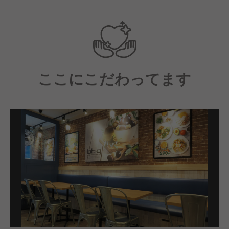
で見につくマネジメント能力と顧客折衝能力はどこに
行っても通用する能力です。
【配属店舗にて】
中途入社者向けの研修（店舗技術の基礎知識、社内制
ここにこだわってます
度、理念を学ぶ）を受講頂きます。
【研修後は】
キッチン業務やホール業務、運営業務を学んでいただ
きながら、店長としての一連の業務を学んでいただき
ます。
【その後は】
約1年～3年の間に店長に昇進し、店舗の運営を行って
いただきます。
【店長になった後は】
実は多様なキャリアパスがあります。（例）本部の管