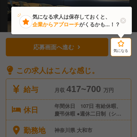
気になる求人は保存しておくと、
企業からアプローチ
がくるかも...！？
応募画面へ進む
気になる
気になる
この求人はこんな感じ。
給与
417~700
月収
万円
年間休日 107日 有給休暇、
休日
慶弔休暇 ●週休二日制（シフ
ト制） ●産前産後休暇（取
勤務地
得・復帰実績あり） ●育児休
神奈川県 大和市
暇（取得・復帰実績あり）