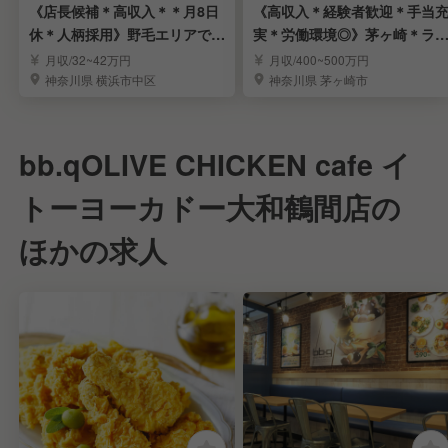
《店長候補＊高収入＊＊月8日
《高収入＊経験者歓迎＊手当
休＊人柄採用》野毛エリアで根
実＊労働環境◎》茅ヶ崎＊ラ
付く人気の大衆酒場
メンの店長候補募集
月収/32~42万円
月収/400~500万円
神奈川県 横浜市中区
神奈川県 茅ヶ崎市
bb.qOLIVE CHICKEN cafe イ
トーヨーカドー大和鶴間店の
ほかの求人