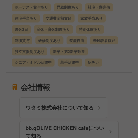
ボーナス・賞与あり
昇給制度あり
社宅・寮完備
住宅手当あり
交通費全額支給
家族手当あり
週休2日
産休・育休制度あり
特別休暇あり
制服貸与
研修制度あり
髪型自由
未経験者歓迎
独立支援制度あり
新卒・第2新卒歓迎
シニア・ミドル活躍中
若手活躍中
駅チカ
会社情報
ワタミ株式会社について知る
bb.qOLIVE CHICKEN cafeについ
て知る