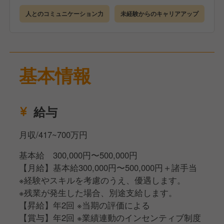
企業や店舗について理解を深めていただきます。
人とのコミュニケーション力
未経験からのキャリアアップ
●店舗研修（3カ月）
研修店舗で詳細なマニュアルを見ながら学んでいただ
きます。
●eラーニング
基本情報
ビジネスマナーも身につくので未経験でも安心です。
●キャリアアップ
経験者であれば最短4カ月、未経験でも2年を目安に店
給与
長を目指すことが可能です。
月収/417~700万円
基本給 300,000円〜500,000円
【月給】基本給300,000円〜500,000円＋諸手当
※経験やスキルを考慮のうえ、優遇します。
※残業が発生した場合、別途支給します。
【昇給】年2回 ※当期の評価による
【賞与】年2回 ※業績連動のインセンティブ制度