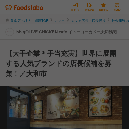
ログイン
新規登録
気になる
MENU
飲食店の求人・転職TOP
カフェ
カフェ店長・店長候補
神奈川県
bb.qOLIVE CHICKEN cafe イトーヨーカドー大和鶴間店 |
店長・店長候補の転職・求人情報
【大手企業＊手当充実】世界に展開
する人気ブランドの店長候補を募
集！／大和市