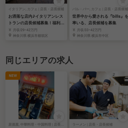
イタリアン, カフェ | 店長・店長候補
バル・バー, カフェ | 店長・店長候補
お洒落な店内♪イタリアンレス
世界中から愛される『bills』
トランの店長候補募集！福利厚
率いる、店長候補を募集
生充実◎
月収/29~42万円
月収/33~42万円
神奈川県 横浜市都筑区
神奈川県 横浜市中区
同じエリアの求人
NEW
居酒屋, 中華料理・中国料理 | 店長・店長候補
ラーメン | 店長・店長候補