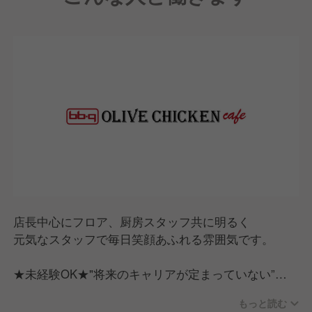
店長中心にフロア、厨房スタッフ共に明るく
元気なスタッフで毎日笑顔あふれる雰囲気です。
★未経験OK★"将来のキャリアが定まっていない”そ
んな方にこそオススメの求人。
もっと読む
■入社後のキャリアパスが多様であること。店長業務