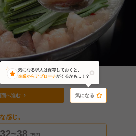
気になる求人は保存しておくと、
企業からアプローチ
がくるかも...！？
画面へ進む
気になる
気になる
な感じ。
32~38
万円