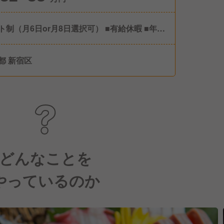
ト制（月6日or月8日選択可） ■有給休暇 ■年末
休暇
都 新宿区
どんなことを
やっているのか