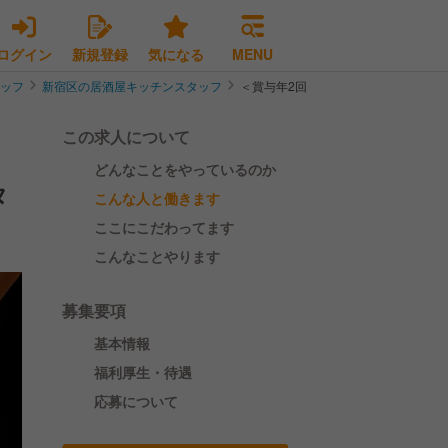
ログイン
新規登録
気になる
MENU
タッフ
新宿区の居酒屋キッチンスタッフ
＜賞与年2回×月8休み可＞市場直送
この求人について
どんなことをやっているのか
タ
こんな人と働きます
ここにこだわってます
こんなことやります
募集要項
基本情報
福利厚生・待遇
応募について