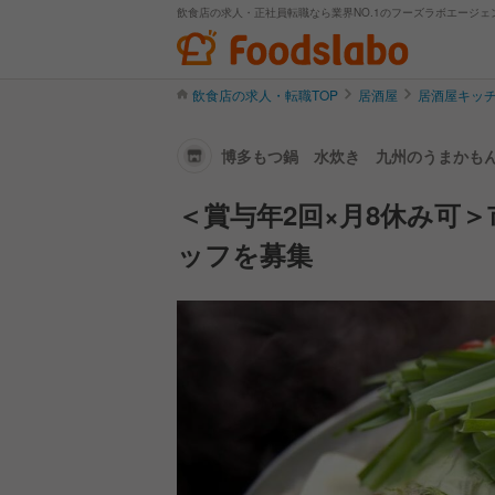
飲食店の求人・正社員転職なら業界NO.1のフーズラボエージェ
飲食店の求人・転職TOP
居酒屋
居酒屋キッ
博多もつ鍋 水炊き 九州のうまかもん
＜賞与年2回×月8休み可
ッフを募集