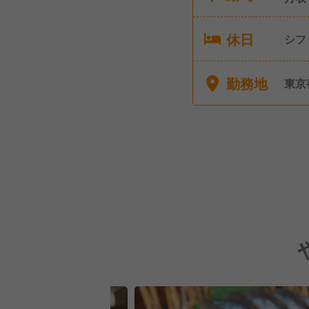
休日
シフ
年始
勤務地
東京