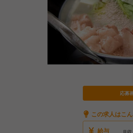
応募
この求人はこん
給与
月収