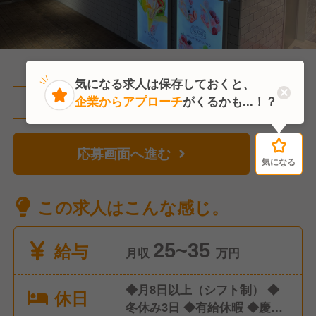
気になる求人は保存しておくと、
企業からアプローチ
がくるかも...！？
直近4人がこの求人を検討中
応募画面へ進む
気になる
気になる
この求人はこんな感じ。
給与
25~35
月収
万円
◆月8日以上（シフト制） ◆
休日
冬休み3日 ◆有給休暇 ◆慶弔