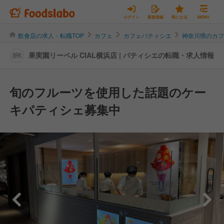
ログイン
新規登録
気になる
MENU
飲食店の求人・転職TOP
カフェ
カフェパティシエ
神奈川県のカ
果実園リーベル CIAL横浜店 | パティシエの転職・求人情報
旬のフルーツを使用した話題のケー
キパティシェ募集中