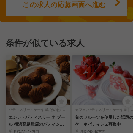
この求人の応募画面へ進む
条件が似ている求人
パティスリー・ケーキ屋, その他(料理ジャンル) | パティシエ
カフェ, パティスリー・ケーキ屋 | パティシエ
エシレ・パティスリー オ ブー
旬のフルーツを使用した話題
ル 横浜高島屋店のパティシエ
ケーキパティシェ募集中
募集
月収/23~24万円
月収/25~40万円