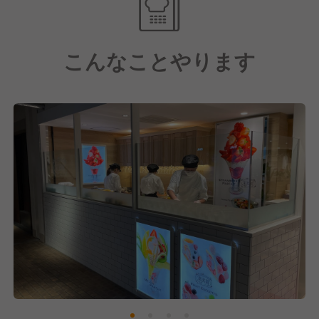
ても、サラダにフルーツを入れたり、付け合わせにフ
パンケーキの注文、テイクアウト用のズコットの製造
ルーツを用いたりして、常に何かしらのフルーツをお
を同時並行でこなすため、チームワークとスピード感
客様に食べていただくということを実践し、果実園に
が重視されます。
こんなことやります
お越しいただく全てのお客様に、常に身近に果物(フ
ルーツ)を感じていただけるようにしています。
そのため、お互いに「次、イチゴのカット入りま
す！」「シャインマスカットのナッペお願いしま
す！」といったコミュニケーションを大切にする、サ
バサバとした明るい人が多いです。
職場（キッチン）の雰囲気
ホールスタッフ（接客）との連携が密
キッチンにこもりきりではなく、「お客様から『今日
のマンゴーすごく美味しい！』って言われました！」
といったフィードバックがホールから直接届くため、
一体感があります。
オーナーや上長との距離が近い
果実園の創業者は「お客様に喜んでもらうこと」を何