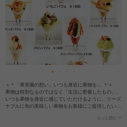
＋＊「果実園の想い」いつも身近に果物を… ＊＋
果物は特別なものではなく「生活に密着したもの」。
いつも果物を身近に感じていただけるように、リーズ
ナブルに旬の美味しい果物をお客様にご提供したいと
考えています。
もっと読む
当社自慢のフルーツは、オーナー自ら市場へと赴いて
仕入れ。