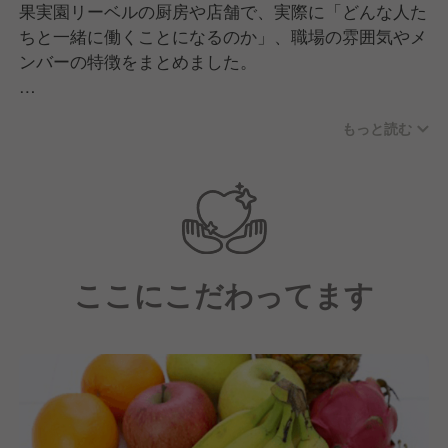
果実園リーベルの厨房や店舗で、実際に「どんな人た
ちと一緒に働くことになるのか」、職場の雰囲気やメ
ンバーの特徴をまとめました。
共に働くメンバーの特徴
もっと読む
1. フルーツへの愛が人一倍強い「職人」と「仲間」
リーベルのメンバーの共通点は、とにかく「フルーツ
が好き」「美味しいものをケチケチせず、お腹いっぱ
い食べてほしい」というブランドの想いに共感してい
ることです。
ここにこだわってます
ベテランのチーフや先輩たちは、果物の食べ頃（完熟
度）を見極めるプロフェッショナルです。「今日のア
オモリ（リンゴ）は蜜が詰まってる」「このイチゴは
こうカットした方が綺麗に見える」といった会話が日
常的に飛び交っています。
2. 年齢・経歴はさまざま（オープンな環境）