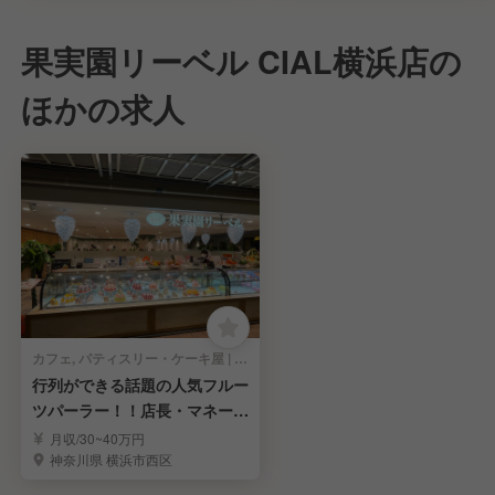
果実園リーベル CIAL横浜店の
ほかの求人
カフェ, パティスリー・ケーキ屋 | 店長・店長候補
行列ができる話題の人気フルー
ツパーラー！！店長・マネージ
ャー候補を募集
月収/30~40万円
神奈川県 横浜市西区