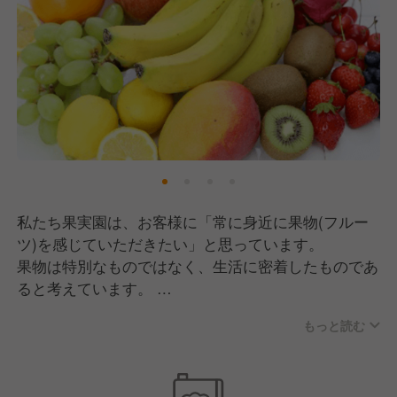
経験者： 他のパティスリーやホテルの製菓部門で繊
細なケーキ作りを学んできたものの、「もっとダイナ
ミックにフルーツを扱いたい！」と転職してきた先
輩。
未経験・浅い人： 製菓専門学校の既卒生や、カフェ
のキッチン経験からスタートした若手スタッフ。
リーベルでは、ガチガチの厳しい徒弟制度というより
は、「実力とやる気があれば、どんどんカットや仕上
私たち果実園は、お客様に「常に身近に果物(フルー
げ（ナッペなど）に挑戦させる」という実力主義・育
ツ)を感じていただきたい」と思っています。
成志向の強い環境です。
果物は特別なものではなく、生活に密着したものであ
ると考えています。
3. スピーディーで活気のあるチーム
そのため様々なこだわりがございます。
静かに黙々と作業するというよりは、「声を掛け合い
もっと読む
例えば、「朝の果物は金」という社内標語があり、そ
ながらテンポよく進める」活気のある職場です。
れは「朝に果物を摂ることは身体にいいことだ！」と
いう意味であったり、食べ物のメニューの何を注文し
毎日大量のフルーツを仕込み、カフェからのパフェや