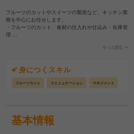
より大切にしています。その現場主義のDNAが根付い
フルーツのカットやスイーツの製造など、キッチン業
ているため、上司もフランクに技術を教えてくれた
務を中心にお任せします。
り、現場のアイデア（「このフルーツをこう使ってみ
・フルーツのカット、食材の仕入れや仕込み・在庫管
たい」など）を聞き入れてくれたりする風通しの良さ
理
があります。
・メニューの調理・製造
もっと読む
・後片付けや洗い物
一言で言うと…
・メニュー開発 など…
「美味しいフルーツでお客様を驚かせたい！」という
・店舗マネジメント運営・管理
共通のゴールに向かって、忙しい時間帯も声を掛け合
身につくスキル
いながらポジティブに乗り切る、エネルギッシュなチ
ームです。職人気質すぎる冷たい雰囲気はなく、技術
フルーツカット
コミニュケーション
マネジメント
を学びたい人には惜しみなく教えてくれる面倒見の良
い先輩が多い職場と言えます。
基本情報