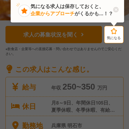
気になる求人は保存しておくと、
企業からアプローチ
がくるかも...！？
求人の募集状況を聞く
気になる
気になる
※飲食店・企業等への直接応募・問い合わせではありませんのでご安心くだ
さい。
この求人はこんな感じ。
給与
250~350
年収
万円
月8～9日、年間休日105日、
休日
夏季休暇、冬季休暇、有給休
暇、慶弔休暇
勤務地
兵庫県 明石市