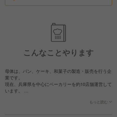
こんなことやります
母体は、パン、ケーキ、和菓子の製造・販売を行う企
業です。
現在、兵庫県を中心にベーカリーを約10店舗運営して
います。
もっと読む
今回は、人員強化のため、兵庫県明石市にあるベーカ
リーの販売スタッフの募集です。
焼きたての手作りパンを提供する地域密着型のお店で