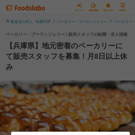
ログイン
新規登録
気になる
MENU
飲食店の求人・転職TOP
ベーカリー・ブーランジェリー
ベーカリー
ベーカリー・ブーランジェリー | 販売スタッフの転職・求人情報
【兵庫県】地元密着のベーカリーに
て販売スタッフを募集！月8日以上休
み