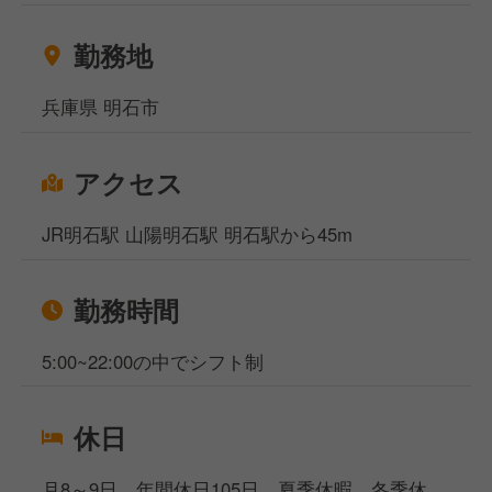
お金がなくて困っている方などなど…どんなお悩みも
ご相談ください！
勤務地
相談窓口事務所は東京、大阪、名古屋、福岡の4拠点
になりますが、WEB面談も実施しており、飲食専門
兵庫県 明石市
の転職・就職のプロが対応いたしますのでご安心くだ
さいませ。
アクセス
JR明石駅 山陽明石駅 明石駅から45m
勤務時間
5:00~22:00の中でシフト制
休日
月8～9日、年間休日105日、夏季休暇、冬季休