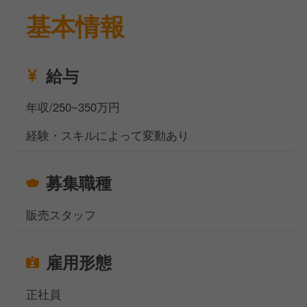
基本情報
す。
業務内容は、発注、商品管理、数値管理、接客、販
売、レジ管理などです。
売上の分析や、売り場作りもお任せします。
給与
ベーカリーでの販売経験がある方を歓迎します。
パンが好きな方、コミュニケーション力がある方も大
年収/250~350万円
歓迎です。
経験・スキルによって変動あり
お休みはシフト制で月8～9日です。
夏季・冬季の季節休暇もあります。
募集職種
福利厚生として、役職手当、研修制度、退職金制度が
あります。
販売スタッフ
また、年2回業績賞与の支給があります。
当社サイト、フーズラボ・エージェントですがこのほ
雇用形態
かにも飲食店の求人を多数揃えております。
地元で働きたい方、都心部で働きたいけど引っ越しの
正社員