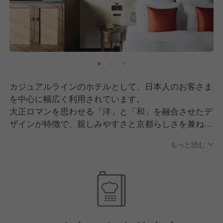
カジュアルラインのホテルとして、日本人のお客さま
を中心に幅広く利用されています。
大正ロマンを思わせる「洋」と「和」を融合させたデ
ザインが特徴で、親しみやすさと京都らしさを兼ね備
えた空間です。
もっと読む
オールデイダイニングのグリルレストランでは、朝食
ビュッフェをはじめ、アフタヌーンティー利用のお客
さまも多く、日常使いから観光まで多様なシーンに対
応しています。
館内には竹林を配し、天井から水を巡らせるなど、自
然との調和を大切にした設計も特徴のひとつです。