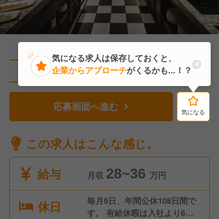
気になる求人は保存しておくと、
企業からアプローチ
がくるかも...！？
直近2人がこの求人を検討中
応募画面へ進む
気になる
気になる
この求人はこんな感じ。
給与
28~36
月収
万円
毎月9日、年間公休108日間で
休日
す。 有給休暇は入社より6ヵ