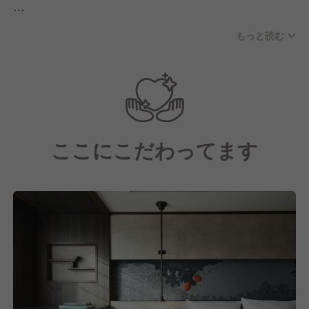
ここにあるのは、単なる「職場」ではなく、お互いの
もっと読む
成長を喜び合えるコミュニティ。異業種出身のメンバ
ーも多く、「おもてなしを極めたい」という純粋な気
持ちがあれば、経歴は問いません。
洗練された空間の中で、時には壁にぶつかりながら
も、仲間と支え合い、一流の所作とマインドを磨いて
ここにこだわってます
いく。そんな充実した時間を過ごすスタッフたちが、
あなたの新しい一歩を全力でサポートします。