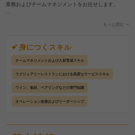
業務およびチームマネジメントをお任せします。
・お客様のお出迎え、ご案内、接客業務全般
もっと読む
・料理、ドリンクの提供およびメニュー説明
・ゲストニーズに応じたサービス提案
・スタッフの教育、育成および業務サポート
身につくスキル
・新入社員、パートスタッフへの指導
・サービス品質向上に向けたオペレーション改善
チームマネジメントおよび人材育成スキル
・他部門との連携によるゲスト体験の向上
ラグジュアリーレストランにおける高度なサービススキル
ワイン、食材、ペアリングなどの専門知識
オペレーション改善およびリーダーシップ