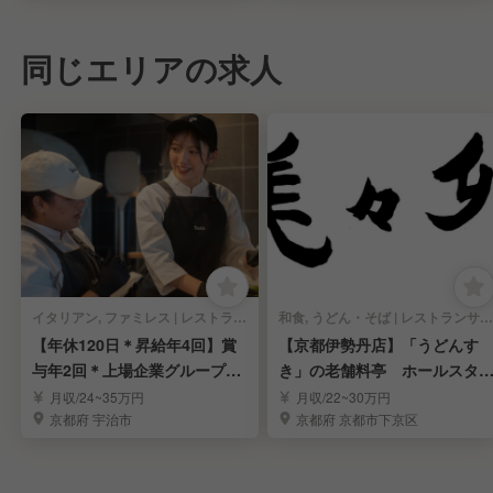
同じエリアの求人
イタリアン, ファミレス | レストランサービス・ホールスタッフ
和食, うどん・そば | レストランサービス・ホールスタッフ
【年休120日＊昇給年4回】賞
【京都伊勢丹店】「うどんす
与年2回＊上場企業グループで
き」の老舗料亭 ホールスタ
店長を募集
フ募集！
月収/24~35万円
月収/22~30万円
京都府 宇治市
京都府 京都市下京区