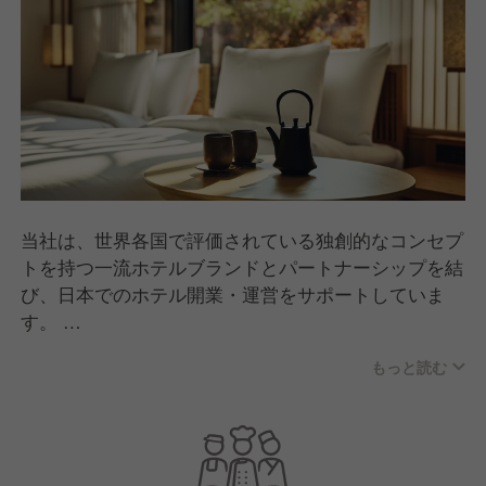
当社は、世界各国で評価されている独創的なコンセプ
トを持つ一流ホテルブランドとパートナーシップを結
び、日本でのホテル開業・運営をサポートしていま
す。
【バンヤン・グループについて】
もっと読む
わたしたちバンヤン・グループは、シンガポール発祥
のホスピタリティブランドです。
プーケットにて植林から取り組み、リゾート地そのも
のを創り上げたことを起点に、世界各国へと展開して
きました。海外のお客さまからも高い認知を持つブラ