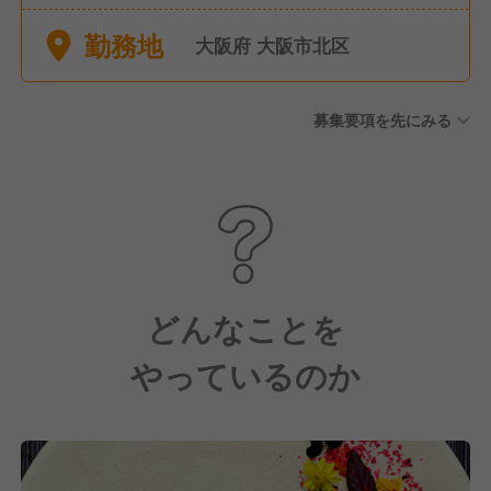
年経過後の付与日数となりま
勤務地
す） 特別休暇（慶弔/産前･産
大阪府 大阪市北区
後･育児/公傷/災害/介護）有
年間休日日数121日
募集要項を先にみる
どんなことを
やっているのか