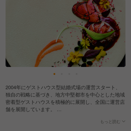
2004年にゲストハウス型結婚式場の運営スタート、
独自の戦略に基づき、地方中堅都市を中心とした地域
密着型ゲストハウスを積極的に展開し、全国に運営店
舗を展開しています。
地域の特性や文化、特色を取り入れた、すべて魅力の
もっと読む
異なる個性的なゲストハウスで、全国統一したグラン
ドメニューをつくらず、各店舗ごとにその土地ならで