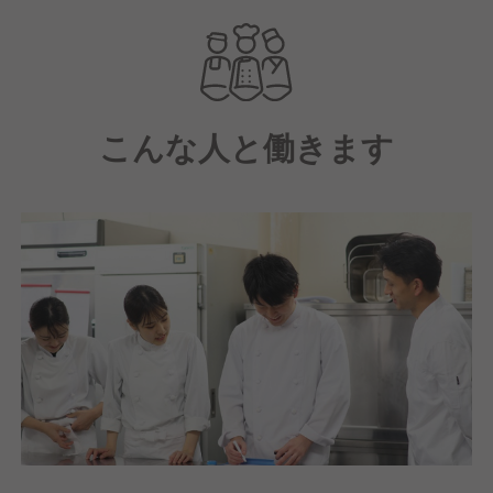
はの地産地消の食材や、地域の味覚に合わせた料理も
提供をしています。働く環境は、完全週休2日制、年
間賞与あり、社会保険完備、キャリアアップの為の各
種研修制度など充実。
こんな人と働きます
Great Place To Work® Institute Japanが発表する日本
における「働きがいのある会社」ランキングでは10年
連続選出されるなど、お客様の幸せのステージを創り
続けるキャストが、最大限のパフォーマンスを発揮で
きる環境を、今後も充実させていきます。