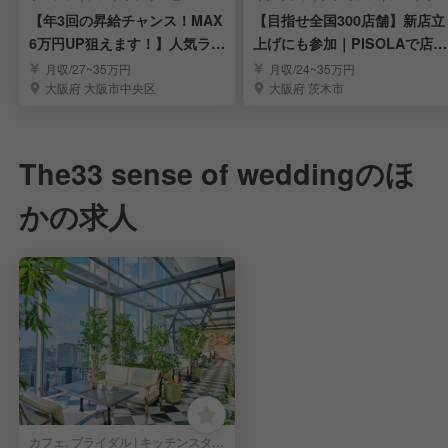
【年3回の昇給チャンス！MAX
【目指せ全国300店舗】新店立
6万円UP狙えます！】人気ラー
上げにも参加｜PISOLAで店長
メンの社員募集
候補募集！
月収/27~35万円
月収/24~35万円
大阪府 大阪市中央区
大阪府 茨木市
The33 sense of weddingのほ
かの求人
カフェ, ブライダル | キッチンスタッフ