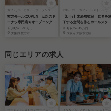
カフェ, ベーカリー・ブーランジェリー | レストランサービス・ホールスタッフ
バル・バー, カフェ | レストランサービス・ホールスタッフ
枚方モールにOPEN！話題のド
【bills】未経験歓迎！世界を
ーナツ専門店★オープニングス
了する空間を作るホールスタ
タッフ募集
フ
月収/25~30万円
月収/24~45万円
大阪府 枚方市
大阪府 大阪市北区
同じエリアの求人
ラーメン | レストランサービス・ホールスタッフ
イタリアン, ファミレス | レストランサービス・ホールスタッフ