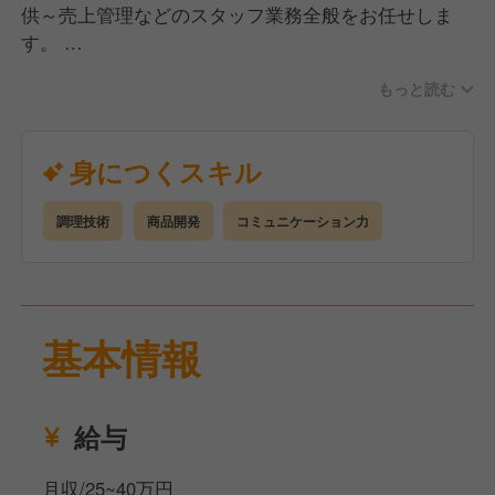
供～売上管理などのスタッフ業務全般をお任せしま
す。
もっと読む
具体的には…
・接客業務
・ドリンク作り
身につくスキル
・売上管理、分析
・イベント等の施策立案
調理技術
商品開発
コミュニケーション力
・アルバイトキャストの管理
・ワイン選定、仕入れ など
どうすればお客様に喜んでいただけるのか、売上を増
やせるのか、ご自身の工夫やアイデアが求められる環
基本情報
境です。
給与
月収/25~40万円