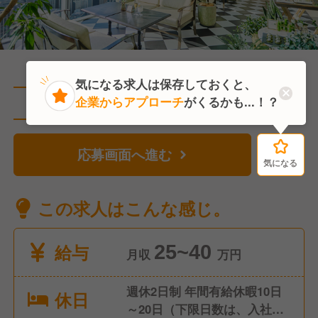
気になる求人は保存しておくと、
企業からアプローチ
がくるかも...！？
直近10人がこの求人を検討中
応募画面へ進む
気になる
気になる
この求人はこんな感じ。
給与
25~40
月収
万円
週休2日制 年間有給休暇10日
休日
～20日（下限日数は、入社半