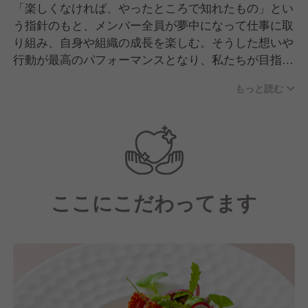
「楽しくなければ、やったところで知れたもの」とい
う指針のもと、メンバー全員が夢中になって仕事に取
り組み、自身や組織の成長を楽しむ。そうした想いや
行動が最高のパフォーマンスとなり、私たちが目指す
「幸せのステージ創造」へ繋がっています。 ウエデ
もっと読む
ィング事業に力を入れながらも、新規事業への参入、
海外へのチャレンジなど業界全体を活性化し、リード
する存在であり続けるための体制作りが整った今、
新たな事業は様々な領域で加速しています。
ディアーズ・ブレインの近未来予想図を描くのは、メ
ンバー自身であり、「自ら経営する」気持ちを持つこ
ここにこだわってます
とを常に求めています。これはキッチンキャストも同
様です。自ら物事を考え動かしていきたいと考える人
材が集まることで、個人としても会社としても成長を
続けてきました。今後も「OPEN DOORS!!」の理念
のもと、それぞれのメンバーが目の前の扉を開き続
け、仕事を楽しみながら最高のパフォーマンスを発揮
する集団を目指していきます。