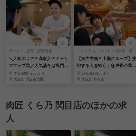
ラーメン | 店長・店長候補
イタリアン, ファミレス | 店長・店長候補
＼大阪エリア＊高収入＊キャリ
【実力主義＊上場グループ】
アアップ◎／人気油そば専門店
戦する人を歓迎｜急成長企業
の店長候補を募集！
キャリアを実現
年収/500~800万円
月収/24~35万円
大阪府 大阪市北区
大阪府 和泉市
肉匠 くら乃 関目店のほかの求
人