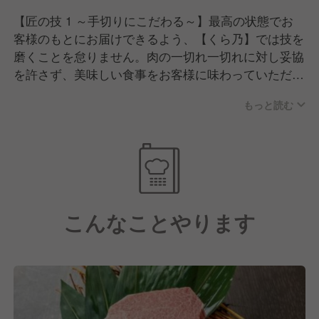
【匠の技 1 ～手切りにこだわる～】最高の状態でお
客様のもとにお届けできるよう、【くら乃】では技を
磨くことを怠りません。肉の一切れ一切れに対し妥協
を許さず、美味しい食事をお客様に味わっていただく
ため日々精進しております。食の喜びに浮かぶ、お客
もっと読む
様の笑顔を見たい。そのために努力は惜しみません。
【匠の技 2 ～職人の目利き～】有名ブランド牛に頼
らず、希少部位や赤身、モモ肉、新鮮なホルモンまで
今日一番美味しい牛肉を職人の目利きで仕入れていま
す。ただ有名なだけの見せ掛けではありません。本当
に美味しい食材を使用し、丁寧に仕上げ、ご提供して
こんなことやります
います。ほんものの旨さにこだわる味をお楽しみくだ
さい。