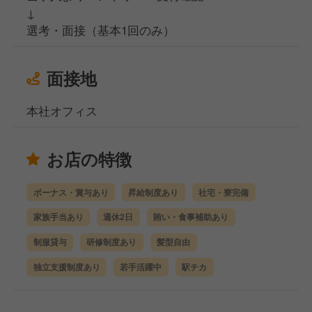
↓
選考・面接（基本1回のみ）
面接地
本社オフィス
お店の特徴
ボーナス・賞与あり
昇給制度あり
社宅・寮完備
家族手当あり
週休2日
賄い・食事補助あり
制服貸与
研修制度あり
髪型自由
独立支援制度あり
若手活躍中
駅チカ