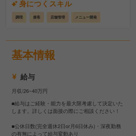
身につくスキル
<仕事内容>
調理
接客
店舗管理
メニュー開発
■調理・接客
兼務となりますが、そこまで難しい内容ではないので
ご安心ください。
基本情報
■マネジメント
徐々に仕事に慣れてきたら、売上管理・コスト管理・
アルバイトスタッフの採用や教育など店舗運営業務全
般をお願いしていきます。
給与
年齢や社歴に関係なくキャリアアップできる評価制度
月収/26~40万円
がありますので成長・やりがいを感じながら働くこと
■給与はご経験・能力を最大限考慮して決定いた
ができます。
します。詳しくは面接の際にご相談ください！
■公休日数(完全週休2日or月6日休み)・深夜勤務
の有無によって給与変動あり