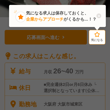
気になる求人は保存しておくと、
企業からアプローチ
がくるかも...！？
応募画面へ進む
気になる
気になる
この求人はこんな感じ。
給与
26~40
月収
万円
■完全週休2日or月6日休み └
休日
選択制となっています(公休日
数により給与変動あり) ■年次
勤務地
有給休暇 └入社して6か月後に
大阪府 大阪市城東区
10日支給