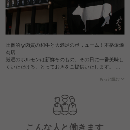
圧倒的な肉質の和牛と大満足のボリューム！本格派焼
肉店
厳選のホルモンは新鮮そのもの。その日に一番美味し
くいただける、とっておきをご提供いたします。 焼
肉一筋20年の職人が「肉本来の旨味を引き出す食べ方
もっと読む
のこだわりを感じてほしい！」その思いから 上品な
口当たりと深い味わいが自慢の肉をそれぞれに合った
食べ方をオススメいたします。
こんな人と働きます