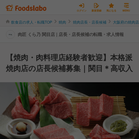
ログイン
新規登録
気になる
MENU
飲食店の求人・転職TOP
焼肉
焼肉店長・店長候補
大阪府の焼肉
肉匠 くら乃 関目店 | 店長・店長候補の転職・求人情報
【焼肉・肉料理店経験者歓迎】本格派
焼肉店の店長候補募集｜関目＊高収入