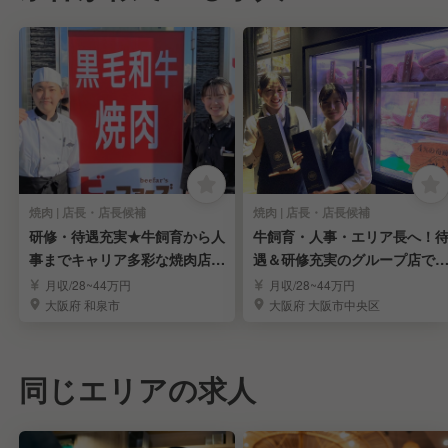
焼肉 | 店長・店長候補
焼肉 | 店長・店長候補
研修・待遇充実★牛飼育から人
牛飼育・人事・エリア長へ！
事までキャリア多彩な焼肉店の
遇＆研修充実のグループ店で
店長候補募集
店長・店長候補
月収/28~44万円
月収/28~44万円
大阪府 和泉市
大阪府 大阪市中央区
同じエリアの求人