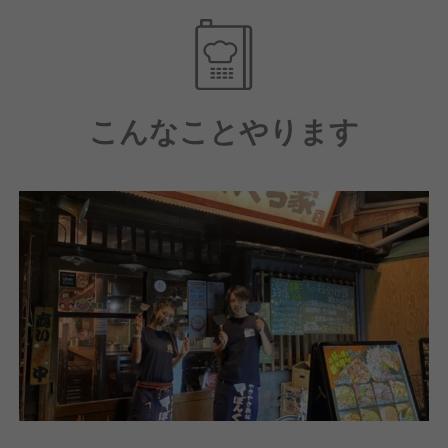
芸人さんが足しげく通う大阪名物『お好み焼き』の有
名店 ぼんくら家
山芋たっぷりの「ふわトロ食感」で、地元でもファン
が多いお好み焼き店です。お好み焼きはもちろん個性
こんなことやります
豊かな鉄板メニューもたくさんあります。
特におすすめなのは『あほぼん焼』！道頓堀名物のエ
ビがドカーンと入った、食べなきゃ損の絶品お好み焼
きです！