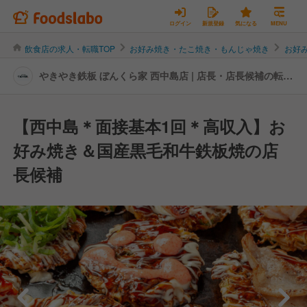
ログイン
新規登録
気になる
MENU
飲食店の求人・転職TOP
お好み焼き・たこ焼き・もんじゃ焼き
お好
やきやき鉄板 ぼんくら家 西中島店 | 店長・店長候補の転
職・求人情報
【西中島＊面接基本1回＊高収入】お
好み焼き＆国産黒毛和牛鉄板焼の店
長候補