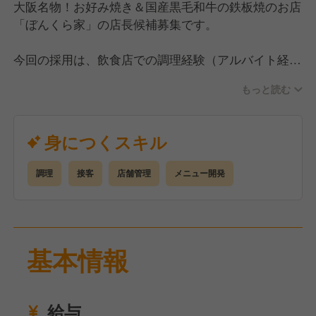
大阪名物！お好み焼き＆国産黒毛和牛の鉄板焼のお店
「ぼんくら家」の店長候補募集です。
今回の採用は、飲食店での調理経験（アルバイト経験
もOK）があり、社会人経験が1年以上ある方を探して
もっと読む
います。
その中で、店長経験やマネジメント経験がある方は優
遇いたします。
身につくスキル
仲間とともにお客様に喜んでいただけるお店づくりに
熱く取り組んでいただける方を歓迎いたします。
調理
接客
店舗管理
メニュー開発
<仕事内容>
■調理・接客
兼務となりますが、そこまで難しい内容ではないので
基本情報
ご安心ください。
■マネジメント
徐々に仕事に慣れてきたら、売上管理・コスト管理・
給与