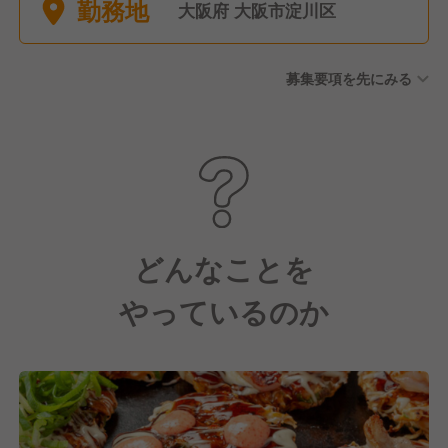
勤務地
有給休暇 └入社して6か月後に
大阪府 大阪市淀川区
10日支給
募集要項を先にみる
どんなことを
やっているのか