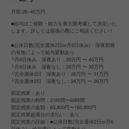
アルバイトスタッフの採用や教育など店舗運営業務全
般をお願いしていきます。
月収/26~40万円
■給与はご経験・能力を最大限考慮して決定いた
年齢や社歴に関係なくキャリアアップできる評価制度
します。詳しくは面接の際にご相談ください！
がありますので成長・やりがいを感じながら働くこと
ができます。
■公休日数(完全週休2日or月6日休み)・深夜勤務
の有無によって給与変動あり
└月6日休み 深夜あり：30万円 〜 40万円
└月6日休み 深夜なし：28万円 〜 32万円
└完全週休2日 深夜あり：26万円 〜 31万円
└完全週休2日 深夜なし：24万円 〜 29万円
固定残業：あり
固定残業の時間：21時間〜60時間
固定残業の金額：63,800円〜160,800円
固定残業超過分の支払い：あり
固定残業の詳細：■公休日数(完全週休2日or月6
日休み)・給与帯によって変動あり