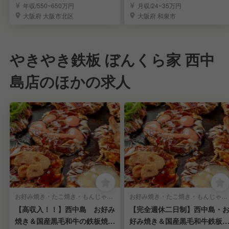
の店長候補を募集！
キャリアを実現
年収/550~650万円
月収/24~35万円
大阪府 大阪市北区
大阪府 和泉市
やきやき鉄板 ぼんくら家 西中
島店のほかの求人
お好み焼き・たこ焼き・もんじゃ焼き, ステーキ・鉄板焼き | キッチンスタッフ
お好み焼き・たこ焼き・もんじゃ焼き, ステーキ・鉄板焼き | 調理見習い・調理補助
【高収入！！】西中島 お好み
【完全週休二日制】西中島・
焼き＆国産黒毛和牛の鉄板焼の
好み焼き＆国産黒毛和牛鉄板