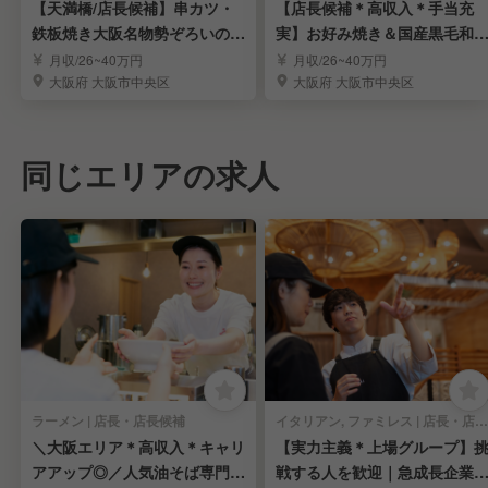
【天満橋/店長候補】串カツ・
【店長候補＊高収入＊手当充
鉄板焼き大阪名物勢ぞろいの人
実】お好み焼き＆国産黒毛和
気店
の鉄板焼店｜千日前
月収/26~40万円
月収/26~40万円
大阪府 大阪市中央区
大阪府 大阪市中央区
同じエリアの求人
ラーメン | 店長・店長候補
イタリアン, ファミレス | 店長・店長候補
＼大阪エリア＊高収入＊キャリ
【実力主義＊上場グループ】
アアップ◎／人気油そば専門店
戦する人を歓迎｜急成長企業