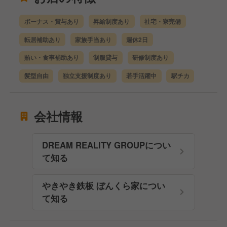
ボーナス・賞与あり
昇給制度あり
社宅・寮完備
転居補助あり
家族手当あり
週休2日
賄い・食事補助あり
制服貸与
研修制度あり
髪型自由
独立支援制度あり
若手活躍中
駅チカ
会社情報
DREAM REALITY GROUPについ
て知る
やきやき鉄板 ぼんくら家につい
て知る