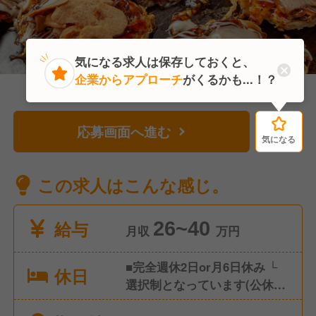
気になる求人は保存しておくと、
企業からアプローチ
がくるかも...！？
応募画面へ進む
気になる
気になる
この求人はこんな感じ。
給与
26~40
月収
万円
■完全週休2日or月6日休み └
休日
選択制となっています(公休日
数により給与変動あり) ■年次