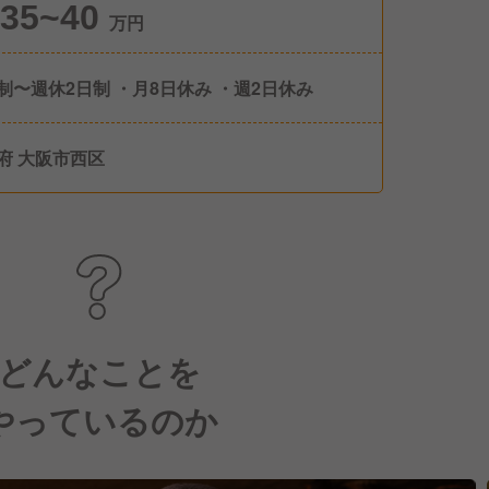
35~40
万円
制〜週休2日制 ・月8日休み ・週2日休み
府 大阪市西区
どんなことを
やっているのか