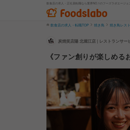
飲食店の求人・正社員転職なら業界NO.1のフーズラボエージェ
飲食店の求人・転職TOP
焼き鳥
焼き鳥レス
炭焼笑店陽 北堀江店 | レストランサ
《ファン創りが楽しめるお