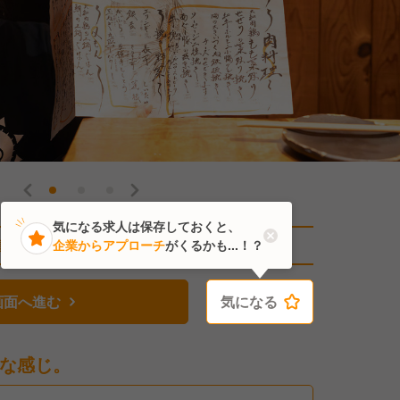
気になる求人は保存しておくと、
直近1人がこの求人を検討中
企業からアプローチ
がくるかも...！？
画面へ進む
気になる
気になる
な感じ。