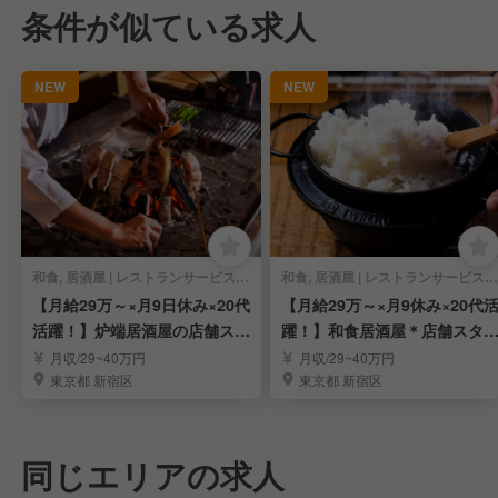
条件が似ている求人
NEW
NEW
和食, 居酒屋 | レストランサービス・ホールスタッフ
和食, 居酒屋 | レストランサービス・ホールスタッフ
【月給29万～×月9日休み×20代
【月給29万～×月9休み×20代
活躍！】炉端居酒屋の店舗スタ
躍！】和食居酒屋＊店舗スタ
ッフ募集！
フ募集！
月収/29~40万円
月収/29~40万円
東京都 新宿区
東京都 新宿区
同じエリアの求人