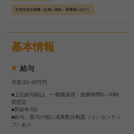
あるため、まずは着付けや作法といった日本の伝統美
を体現するスキルを習得することからスタートし、着
日本文化の知識（お食い初め・長寿祝いなど）
実にステップアップを目指せる環境です。
基本情報
給与
月収/23~30万円
■上記給与額は、一般職採用・残業時間0～30時
間想定
■昇給年1回
■給与、賞与の他に成果配分制度（インセンティ
ブ）あり