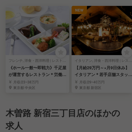
NEW
フレンチ, 洋食・西洋料理 | レストランサービス・ホールスタッフ
イタリアン, 洋食・西洋料理 | レストランサービス・ホールスタッフ
《ホール一般〜即戦力》千疋屋
【月給29万円～×月9日休み】
が運営するレストラン＊労働環
イタリアン＊若手店舗スタッ
境安定＊賞与年3回
募集
月収/23~38万円
月収/29~40万円
東京都 中央区
東京都 新宿区
木曽路 新宿三丁目店のほかの
求人