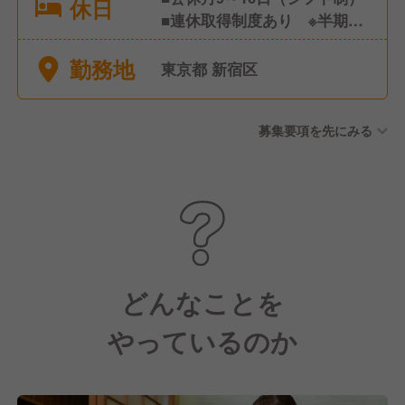
休日
■連休取得制度あり ※半期に
1回、3～7連休取得 ■有給休暇
勤務地
■その他 特別休暇など ※年間
東京都 新宿区
休日121日
募集要項を先にみる
どんなことを
やっているのか