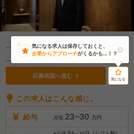
気になる求人は保存しておくと、
企業からアプローチ
がくるかも...！？
直近1人がこの求人を検討中
応募画面へ進む
気になる
気になる
この求人はこんな感じ。
給与
23~30
月収
万円
■公休月9～10日（シフト制）