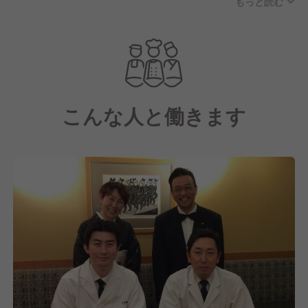
もっと読む
切にしています。
店内は、和服を纏ったスタッフが美しい所作で立ち振
る舞う、落ち着いた気品ある空間です。お客様一人ひ
とりのお名前やアレルギー情報を把握する細やかな気
配りを徹底しており、アットホームながらもワンラン
ク上の上質な時間を提供しています。伝統的な礼法に
こんな人と働きます
基づいた丁寧な接客により、お食事だけでなく、心温
まるひとときをお過ごしいただけます。