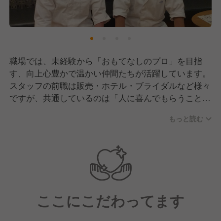
職場では、未経験から「おもてなしのプロ」を目指
す、向上心豊かで温かい仲間たちが活躍しています。
スタッフの前職は販売・ホテル・ブライダルなど様々
ですが、共通しているのは「人に喜んでもらうことが
好き」という純粋な想いです。入社後はマンツーマン
もっと読む
での着付け指導や、お辞儀の角度といった基本動作か
ら丁寧に教え合う文化があるため、互いに助け合う協
調性が根付いています。
月に一度の勉強会を通じて日々スキルを磨き合うな
ど、切磋琢磨しながらも、休憩時間は和気あいあいと
したアットホームな雰囲気が自慢です。教育担当や店
ここにこだわってます
長、料理長といった役割の垣根を越えて連携し、お客
様にとって最高のひとときを作るために一丸となって