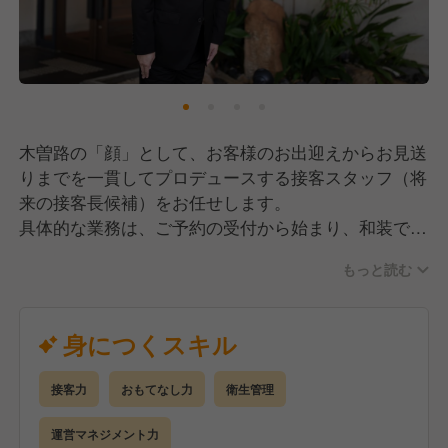
木曽路の「顔」として、お客様のお出迎えからお見送
りまでを一貫してプロデュースする接客スタッフ（将
来の接客長候補）をお任せします。
具体的な業務は、ご予約の受付から始まり、和装での
立ち振る舞い、そして看板メニューである「しゃぶし
もっと読む
ゃぶ」をお席で仕上げる調理提供まで多岐にわたりま
す。単に料理を運ぶだけでなく、お客様の好みやアレ
ルギー情報を把握し、会話を通じてパーソナルなおも
身につくスキル
てなしを提供することが大きな役割です。
将来的には、現場の品質を保つリーダーとして、後輩
接客力
おもてなし力
衛生管理
スタッフの育成や店長・料理長と連携した店舗運営の
サポートも担っていただきます。充実した研修制度が
運営マネジメント力