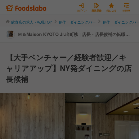
ログイン
新規登録
気になる
MENU
飲食店の求人・転職TOP
創作・ダイニングバー
創作・ダイニングバ
Ｍ＆Maison KYOTO Jr.出町柳 | 店長・店長候補の転職・
求人情報
【大手ベンチャー／経験者歓迎／キ
ャリアアップ】NY発ダイニングの店
長候補