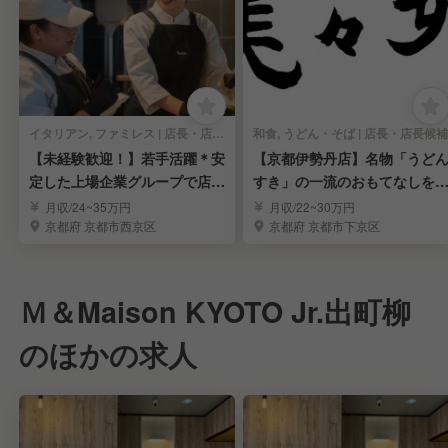
イタリアン, ファミレス | 店長・店長候補
和食, うどん・そば | 店長・店長候補
【未経験歓迎！】若手活躍＊安
【京都伊勢丹店】名物「うど
定した上場企業グループで店長
すき」の一流のおもてなしを
を目指しませんか？
につける！
月収/24~35万円
月収/22~30万円
京都府 京都市西京区
京都府 京都市下京区
Ｍ＆Maison KYOTO Jr.出町柳
のほかの求人