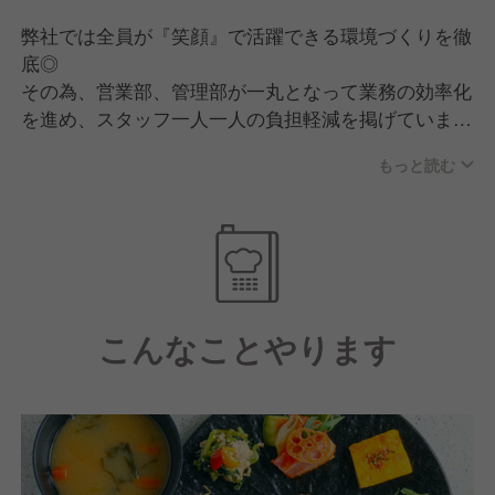
弊社では全員が『笑顔』で活躍できる環境づくりを徹
底◎
その為、営業部、管理部が一丸となって業務の効率化
を進め、スタッフ一人一人の負担軽減を掲げていま
す！
もっと読む
成果や経験、頑張りを公平に評価し、スピード感をも
って昇進昇格を目指すことができます。
またGYROグループでは230店舗90業態を運営管理し
ており、福利厚生や労務環境を充実させ、経験問わず
様々な方が安心して活躍できる環境作りを進めていま
こんなことやります
す！