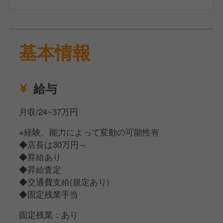
・調理（または補助）
・仕入れ
・数値管理など
基本情報
■店長経験なし&ブランクもOK◎
アットホームな雰囲気の店舗なので、
ご自身のペースでスキルアップが可能な環境です！
給与
月収/24~37万円
※経験、能力によって変動の可能性有
◆店長は30万円～
◆昇給あり
◆昇給査定
◆交通費支給(規定あり)
◆固定残業手当
固定残業：あり