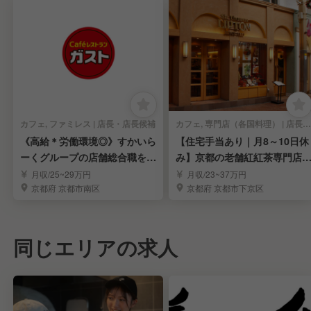
カフェ, ファミレス | 店長・店長候補
カフェ, 専門店（各国料理） | 店長・店長候補
《高給＊労働環境◎》すかいら
【住宅手当あり｜月8～10日休
ーくグループの店舗総合職を募
み】京都の老舗紅紅茶専門店
集｜人柄重視採用
店長候補募集
月収/25~29万円
月収/23~37万円
京都府 京都市南区
京都府 京都市下京区
同じエリアの求人