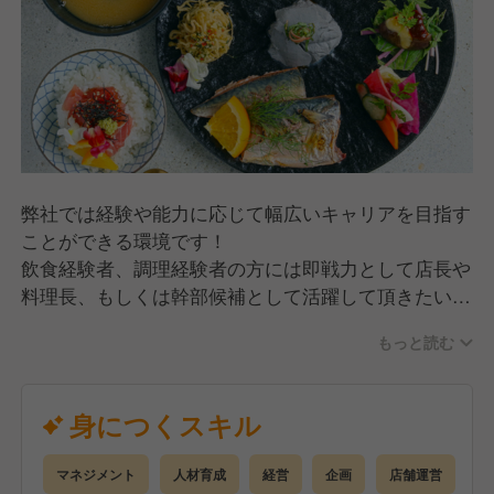
弊社では経験や能力に応じて幅広いキャリアを目指す
ことができる環境です！
飲食経験者、調理経験者の方には即戦力として店長や
料理長、もしくは幹部候補として活躍して頂きたいを
考えています！
もっと読む
【具体的には】
・ホール接客
身につくスキル
・店舗マネジメント
・採用
マネジメント
人材育成
経営
企画
店舗運営
・人材育成