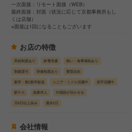
一次面接：リモート面接（WEB）
最終面接：対面（状況に応じて京都事務所もし
くは店舗）
※面接は1回になることもございます
お店の特徴
昇給制度あり
終電考慮
賄い・食事補助あり
制服貸与
研修制度あり
髪型自由
新卒・第2新卒歓迎
シニア・ミドル活躍中
若手活躍中
駅チカ
急募求人
外国語が活かせる
月8日以上休み
週休2日
会社情報