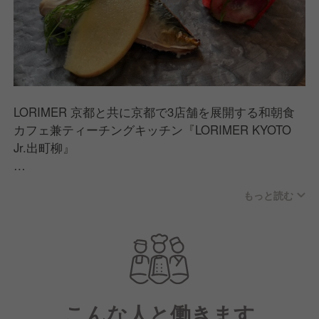
LORIMER 京都と共に京都で3店舗を展開する和朝食
カフェ兼ティーチングキッチン『LORIMER KYOTO
Jr.出町柳』
居心地を追求した店内は和モダンのお洒落な空間が広
もっと読む
がります。
〜ニューヨーク生まれの定食屋〜を京都へ逆輸入し
た”和食カフェダイニング”
国内外から高い支持が集まるメディアでも注目の人気
店です！
こんな人と働きます