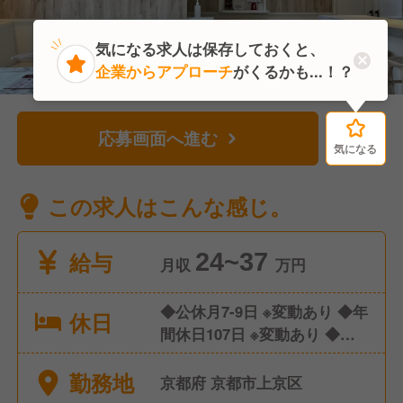
気になる求人は保存しておくと、
企業からアプローチ
がくるかも...！？
応募画面へ進む
気になる
気になる
この求人はこんな感じ。
給与
24~37
月収
万円
◆公休月7-9日 ※変動あり ◆年
休日
間休日107日 ※変動あり ◆有
給休暇
勤務地
京都府 京都市上京区