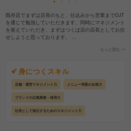
既存店でまずは店長のもと、仕込みから営業までOJT
を通じて勉強していただきます。同時にマネジメント
を覚えていただき、まずはつくば店の店長としてお任
せしようと思っております。
創業１期目の人財となるため、どんどんアイデアを出
もっと読む
しオペレーション改善やメニュー開発、マネジメント
改善案を出してください。社長と直でやり取りをでき
るのでレスポンスは他社には負けません！数年後の近
身につくスキル
隣エリアでの出店を見据えての運営をお願いいたしま
す。
店舗・運営マネジメント力
メニュー考案の企画力
ブランドの広報業務・採用力
社長として独立するためのマネジメント力