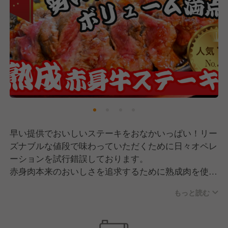
早い提供でおいしいステーキをおなかいっぱい！リー
ズナブルな値段で味わっていただくために日々オペレ
ーションを試行錯誤しております。
赤身肉本来のおいしさを追求するために熟成肉を使用
し１つ１つ丁寧に筋切をしたり、ステーキをより一層
もっと読む
おいしく召し上がっていただくための付け合わせを丁
寧に仕込みます。セントラルキッチンが当社はまだあ
りませんので、店舗ごとに丁寧に仕込みをしておりま