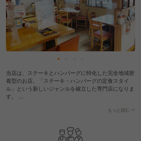
当店は、ステーキとハンバーグに特化した完全地域密
着型のお店。「ステーキ・ハンバーグの定食スタイ
ル」という新しいジャンルを確立した専門店になりま
す。
もっと読む
味やボリューム、値段にこだわり、地元のお客様から
絶大な支持をいただいています。
昨今の不況の最中でも、当店の業績は右肩上がり。
オープンしてわずか3年ではありますが、口コミサイ