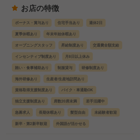
お店の特徴
ボーナス・賞与あり
住宅手当あり
週休2日
夏季休暇あり
年末年始休暇あり
オープニングスタッフ
昇給制度あり
交通費全額支給
インセンティブ制度あり
月8日以上休み
賄い・食事補助あり
制服貸与
研修制度あり
海外研修あり
生産者/生産地訪問あり
資格取得支援制度あり
バイク・車通勤OK
独立支援制度あり
席数20席未満
若手活躍中
急募求人
長期休暇あり
髪型自由
未経験者歓迎
新卒・第2新卒歓迎
外国語が活かせる