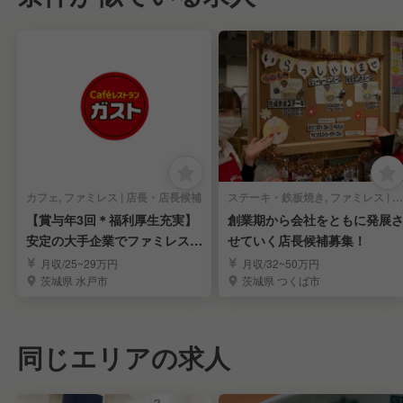
カフェ, ファミレス | 店長・店長候補
ステーキ・鉄板焼き, ファミレス | 店長・店長候補
【賞与年3回＊福利厚生充実】
創業期から会社をともに発展
安定の大手企業でファミレスの
せていく店長候補募集！
店長候補を募集！
月収/25~29万円
月収/32~50万円
茨城県 水戸市
茨城県 つくば市
同じエリアの求人