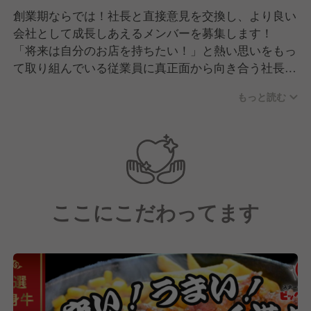
創業期ならでは！社長と直接意見を交換し、より良い
会社として成長しあえるメンバーを募集します！
「将来は自分のお店を持ちたい！」と熱い思いをもっ
て取り組んでいる従業員に真正面から向き合う社長の
元で働きませんか？
もっと読む
社員はもちろん、アルバイトもボーナスや業績手当を
支給しているため店舗一丸となって日々の営業に積極
的に取り組む仕組みができてきました！
店長としてやる気のある従業員を導いて、よりよい店
舗を作っていってください！
ここにこだわってます