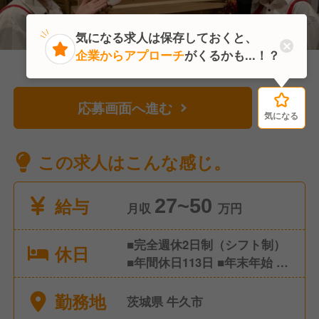
気になる求人は保存しておくと、
企業からアプローチ
がくるかも...！？
応募画面へ進む
気になる
気になる
この求人はこんな感じ。
給与
27~50
月収
万円
■完全週休2日制（シフト制）
休日
■年間休日113日 ■年末年始 ■
夏季休暇（お盆） ■有給休暇
勤務地
■その他 特別休暇など
茨城県 牛久市