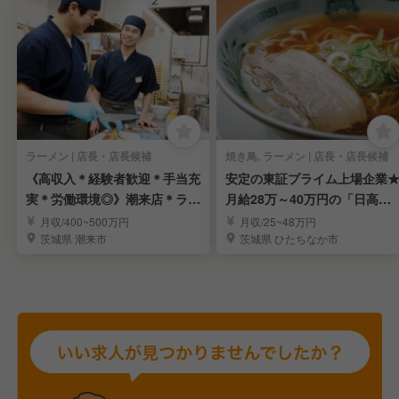
ラーメン | 店長・店長候補
焼き鳥, ラーメン | 店長・店長候補
《高収入＊経験者歓迎＊手当充
安定の東証プライム上場企業
実＊労働環境◎》潮来店＊ラー
月給28万～40万円の「日高
メンの店長候補募集
屋」店長候補
月収/400~500万円
月収/25~48万円
茨城県 潮来市
茨城県 ひたちなか市