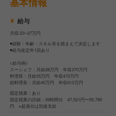
基本情報
ルコース料理、ウエディングケーキ、デザートプレー
トなどの調理をお任せします。
給与
◾️管理・発注業務のサポート
料理に使う食材の発注補助や、在庫確認・品質管理の
月収/23~27万円
サポートなどもお願いします。
◾️経験・年齢・スキル等を踏まえて決定します
まずはできるところからお任せしていきます。
◾️給与改定年1回あり
先輩スタッフが家族のように温かく指導してくれるの
で、ご安心ください！
<給与例>
スーシェフ：月給28万円 年収370万円
また、入社時には新人研修（理念研修も含む）を実施
料理長：月給35万円 年収470万円
し、外部講師による専門研修なども用意しています。
総料理長：月給45万円 年収610万円
経験が浅い方でもしっかりと基礎から学べる研修制度
が整っていますので、安心してスタートできます。
固定残業：あり
固定残業の詳細：35時間分 47,521円〜55,785
いろんな料理を覚えたい方、調理の技術を幅広く身に
円 ※超過分は別途支給
つけたい方には最適な職場です。