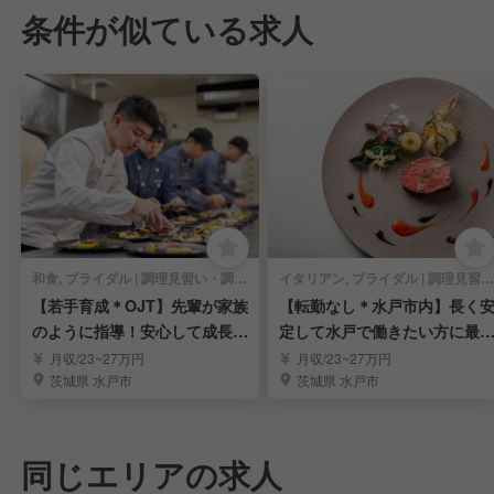
条件が似ている求人
和食, ブライダル | 調理見習い・調理補助
イタリアン, ブライダル | 調理見習い・調理補助
【若手育成＊OJT】先輩が家族
【転勤なし＊水戸市内】長く
のように指導！安心して成長で
定して水戸で働きたい方に最
きる
です！
月収/23~27万円
月収/23~27万円
茨城県 水戸市
茨城県 水戸市
同じエリアの求人