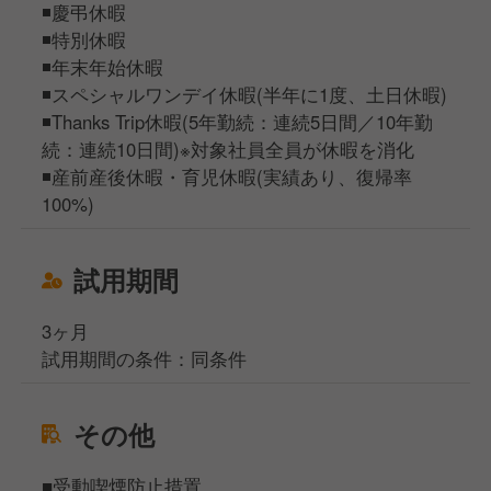
◾️慶弔休暇
◾️特別休暇
◾️年末年始休暇
◾️スペシャルワンデイ休暇(半年に1度、土日休暇)
◾️Thanks Trip休暇(5年勤続：連続5日間／10年勤
続：連続10日間)※対象社員全員が休暇を消化
◾️産前産後休暇・育児休暇(実績あり、復帰率
100%)
試用期間
3ヶ月
試用期間の条件：同条件
その他
■受動喫煙防止措置