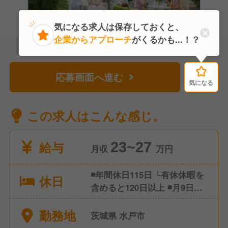
気になる求人は保存しておくと、
企業からアプローチ
がくるかも...！？
応募画面へ進む
気になる
気になる
この求人はこんな感じ。
給与
23~27
月収
万円
◾️年間休日115日 └有休休暇を
休日
含めると120日以上 ◾️月9日休
み └週休2日制(火曜定休日＋
勤務地
他1日) ◾️半休制度 ◾️有給休暇 ◾️
茨城県 水戸市
慶弔休暇 ◾️特別休暇 ◾️年末年