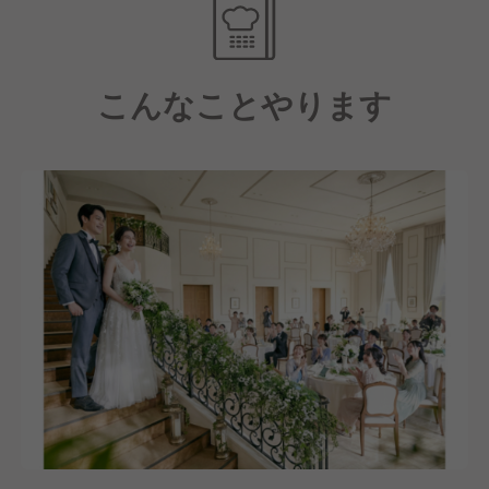
で、素材の扱い方から盛り付けまで、一から丁寧に学
◾️チームワーク・協調性を大切にできる方
べる環境です。
完全オーダーメイドのウエディングには、スタッフ全
そして先輩スタッフが家族のように温かく指導してく
員の連携が不可欠です。
こんなことやります
れるので、安心して成長していけます。
お互いを支え合い、協力して最高の一日を創り上げる
ことができる方を求めています。
【やりがいも休息も充実！】
◾️人を大事にし、コミュニケーションを大切にできる
完全オーダーメイドでお客様に感動をお届けする、と
方
いうことで仕事に関して非常にやりがいがあります
お客様はもちろんですが、一緒に働くスタッフも仲間
が、働いてくれているスタッフにはしっかりリフレッ
として、家族として大事にしています。
シュして欲しい、趣味やプライベートの時間を充実し
だからこそ、コミュニケーションを意識してくれて、
てほしい想いのもと、安定した休日取得を可能にする
表情豊かな方に来て欲しいなと考えています！
シフト体制を整えています！
年間休日は113日以上、月9日休みの週休2日制(火曜定
休日＋他1日)で、スペシャルワンデイ休暇（半年に1
度の土日休暇）など特別休暇も用意しています。
また、産前産後休暇・育児休暇の実績もあり、ありが
たいことに復帰率も100%となっています！