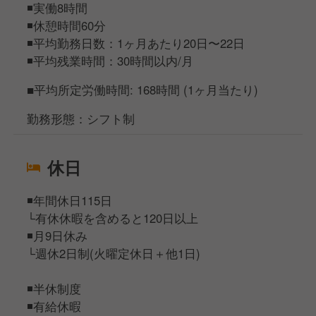
◾️実働8時間
◾️休憩時間60分
◾️平均勤務日数：1ヶ月あたり20日〜22日
◾️平均残業時間：30時間以内/月
■平均所定労働時間: 168時間 (1ヶ月当たり)
勤務形態：シフト制
休日
◾️年間休日115日
└有休休暇を含めると120日以上
◾️月9日休み
└週休2日制(火曜定休日＋他1日)
◾️半休制度
◾️有給休暇