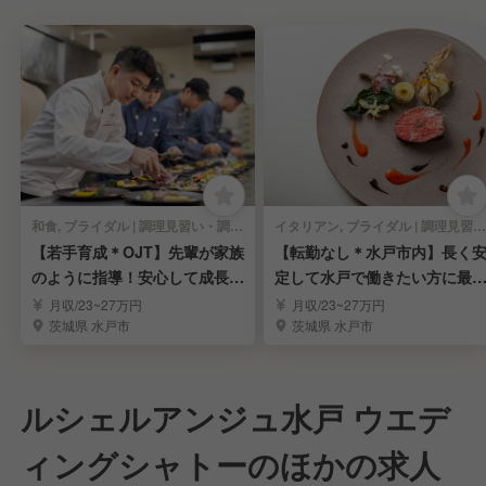
和食, ブライダル | 調理見習い・調理補助
イタリアン, ブライダル | 調理見習い・調理補助
【若手育成＊OJT】先輩が家族
【転勤なし＊水戸市内】長く
のように指導！安心して成長で
定して水戸で働きたい方に最
きる
です！
月収/23~27万円
月収/23~27万円
茨城県 水戸市
茨城県 水戸市
ルシェルアンジュ水戸 ウエデ
ィングシャトーのほかの求人