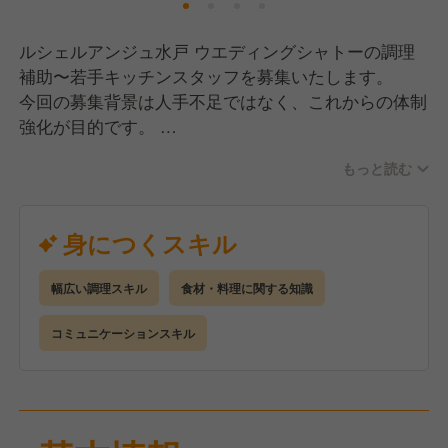
ルシェルアンジュ水戸 ウエディングシャトーの調理
【引越手当あり！県外の方も大歓迎！】
補助〜若手キッチンスタッフを募集いたします。
私たちは地元採用のほかにも、遠方にお住まいの方達
今回の募集背景は人手不足ではなく、これからの体制
からの応募もウェルカムです！
強化が目的です。
そういった方たちも安心していただけるように、引越
し手当として合計15万円(既定あり)を支給していま
もっと読む
そして私たちが重視しているのは技術よりも人柄を大
す。
切にしています。
また、不動産会社との繋がりがあるため、お手頃な物
ポテンシャル採用として、今回は調理未経験の方でも
身につくスキル
件のご紹介も可能です(1人暮らしでいうと、家賃相場
OKです！
は4〜5万円です)。
※調理の実務経験がある方は優遇、幅広い業態経験が
幅広い調理スキル
食材・料理に関する知識
ある方は大歓迎です！
新しい環境で調理技術を磨きたい方を全力でサポート
コミュニケーションスキル
いたします！
【仕事内容】
◾️調理業務
結婚式やイベントで提供する完全オーダーメイドのフ