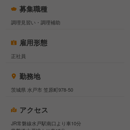
一期一会のおもてなしを通じて、お客様の特別な想い
募集職種
出を創り上げる、やりがい溢れるお仕事に挑戦してみ
ませんか？
調理見習い・調理補助
雇用形態
正社員
勤務地
茨城県 水戸市 笠原町978-50
アクセス
JR常磐線水戸駅南口より車10分