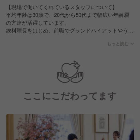
【現場で働いてくれているスタッフについて】
平均年齢は30歳で、20代から50代まで幅広い年齢層
の方達が活躍しています。
総料理長をはじめ、前職でグランドハイアットやうか
いなど有名店での経験を積んだメンバーも在籍してお
もっと読む
り、高いスキルと豊富な経験を持つチームです！
また、私たちはスタッフを「家族」と考え、チームワ
ークを何より大切にする温かい職場環境となっていま
す。
他の施設が大変そうな時は「行きましょうか？」と頼
ここにこだわってます
まずとも言い合える、、助け合えるほどに仲が良く、
まさに家族のような職場です。
そのため、社員の定着率も非常に高く、ありがたいこ
とに10年以上勤めてくれているスタッフさんもいらっ
しゃいます。