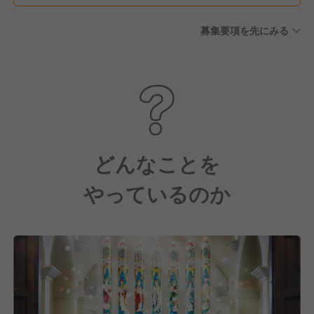
始休暇 ◾️スペシャルワンデイ
募集要項を先にみる
休暇(半年に1度、土日休暇)
◾️Thanks Trip休暇(5年勤続：
連続5日間／10年勤続：連続
10日間)※対象社員全員が休暇
を消化 ◾️産前産後休暇・育児
休暇(実績あり、復帰率100%)
どんなことを
やっているのか