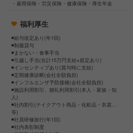
・雇用保険・労災保険・健康保険・厚生年金
福利厚生
◾️給与改定あり(年1回)
◾️制服貸与
◾️まかない・食事手当
◾️引越し手当(合計15万円支給※規定あり)
◾️インセンティブあり(賞与時に支給)
◾️定期健康診断(会社全額負担)
◾️インフルエンザ予防接種(会社全額負担)
◾️施設利用割引、婚礼利用割引(本人・家族・知
人)
◾️社内割引(テイクアウト商品・化粧品・衣裳…
等)
◾️社員研修旅行(年1回)
◾️社内表彰制度