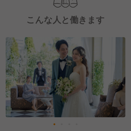
日常的な空間で、やわらかな光に満ちた大聖堂や全天
候型アトリウムなど、完全貸切でのオリジナルウエデ
こんな人と働きます
ィングを行っています。
そして、当施設では「温故知新」をテーマに、決まっ
たメニューを一切用意しない完全オーダーメイドの料
理をご提供しています。
新郎新婦の想い出やエピソードを取り入れた世界にひ
とつだけのフルコースを、シェフ自らが創り上げてい
ます。
これからも、お客様の人生最高の日に最高の笑顔にな
っていただけるよう、地域に根ざしたブライダル施設
として営業を続けてまいります。
そこで現在は、未来に向けた体制強化を図るため、共
に成長していただける新しいメンバーを募集中です。