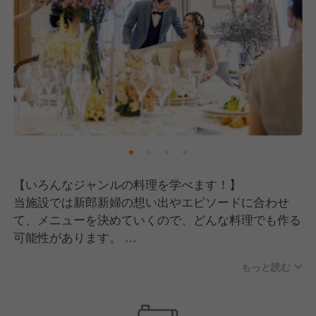
【求める人物像】
技術も大事ですが、私たちが何よりも大切にしている
のは、あなたの「人柄」です！
◾️清潔感のある方
ブライダル業界では清潔感は必須です。
お客様の大切な一日に関わる仕事として、身だしなみ
を整えて働ける方を求めています。
◾️仕事に対して素直に、真摯に向き合える方
【いろんなジャンルの料理を学べます！】
新しいことを学ぶ姿勢や、先輩からのアドバイスを素
当施設では新郎新婦の想い出やエピソードに合わせ
直に受け入れ、成長していこうという意欲のある方を
て、メニューを決めていくので、どんな料理でも作る
歓迎します。
可能性があります。
中途の方は、今までの仕事に対してどう向き合ってき
和食・洋食・中華・エスニックなど、本当に幅広いジ
たか？新卒の方は、これからの仕事に対してどう向き
もっと読む
ャンルの料理に携わることができます！
合っていきたいか？
そういった想いを大切にしています。
また、既製品は極力使わず手作りを大事にしているの