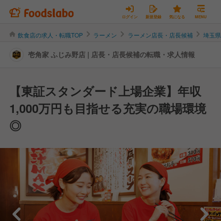
ログイン
新規登録
気になる
MENU
飲食店の求人・転職TOP
ラーメン
ラーメン店長・店長候補
埼玉
壱角家 ふじみ野店 | 店長・店長候補の転職・求人情報
【東証スタンダード上場企業】年収
1,000万円も目指せる充実の職場環境
◎