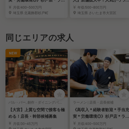
メンの店長候補募集
ラーメン店「豚山」
月収/400~500万円
年収/500~800万円
埼玉県 北葛飾郡杉戸町
埼玉県 さいたま市大宮区
同じエリアの求人
NEW
バル・バー, 創作・ダイニングバー | 店長・店長候補
ラーメン | 店長・店長候補
【大宮】上質な空間で接客を極
《高収入＊経験者歓迎＊手当
める！店長・幹部候補募集
実＊労働環境◎》杉戸店＊ラ
メンの店長候補募集
月収/30~45万円
月収/400~500万円
埼玉県 さいたま市大宮区
埼玉県 北葛飾郡杉戸町