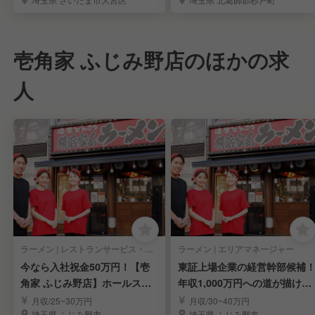
壱角家 ふじみ野店のほかの求
人
ラーメン | レストランサービス・ホールスタッフ
ラーメン | エリアマネージャー
今なら入社祝金50万円！【壱
東証上場企業の経営幹部候補
角家 ふじみ野店】ホールスタ
年収1,000万円への道が描ける
ッフを大募集！
キャリアパス◎
月収/25~30万円
月収/30~40万円
埼玉県 ふじみ野市
埼玉県 ふじみ野市