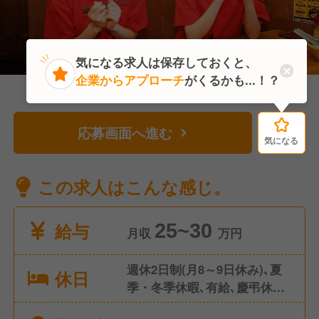
気になる求人は保存しておくと、
企業からアプローチ
がくるかも...！？
応募画面へ進む
気になる
気になる
この求人はこんな感じ。
給与
25~30
月収
万円
週休2日制(月8～9日休み)､夏
休日
季・冬季休暇､有給､慶弔休暇
等