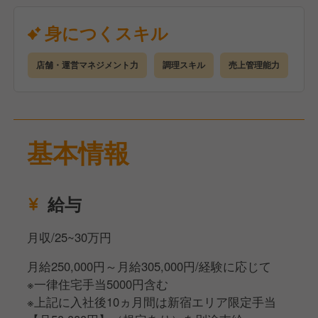
で、昇格しやすい環境です。
昇格後には賞与支給（年2回）あり。今年度賞与支給
身につくスキル
額は前年より平均50％アップを予定しています。
店舗・運営マネジメント力
調理スキル
売上管理能力
※最低保証月収は10ヶ月間、既定の手当を支給するこ
とによる期間限定です。
その間に評価制度で昇格を目指していただき、基準
を満たした場合、期間終了後も同様に30万円を支給す
基本情報
る形となります。
給与
月収/25~30万円
月給250,000円～月給305,000円/経験に応じて
※一律住宅手当5000円含む
※上記に入社後10ヵ月間は新宿エリア限定手当