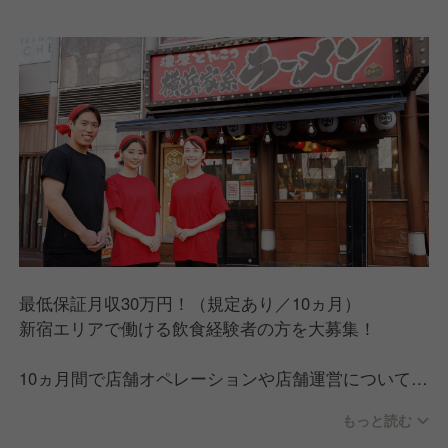
最低保証月収30万円！（規定あり／10ヵ月）
新宿エリアで働ける飲食経験者の方を大募集！
10ヵ月間で店舗オペレーションや店舗運営について経
験を積み、ステップアップを目指していただきます。
もっと読む
明確な評価制度があり、定期的に昇格試験があるの